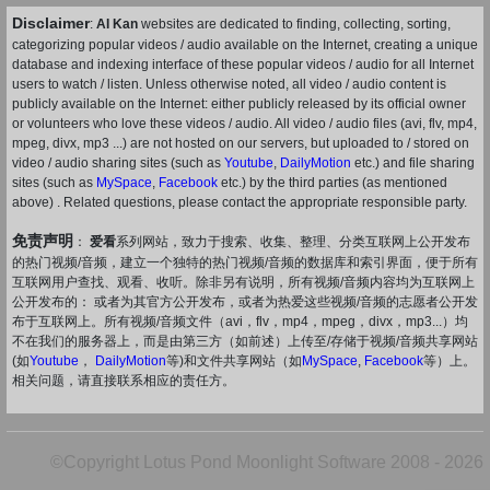
Disclaimer
:
AI Kan
websites are dedicated to finding, collecting, sorting,
categorizing popular videos / audio available on the Internet, creating a unique
database and indexing interface of these popular videos / audio for all Internet
users to watch / listen. Unless otherwise noted, all video / audio content is
publicly available on the Internet: either publicly released by its official owner
or volunteers who love these videos / audio. All video / audio files (avi, flv, mp4,
mpeg, divx, mp3 ...) are not hosted on our servers, but uploaded to / stored on
video / audio sharing sites (such as
Youtube
,
DailyMotion
etc.) and file sharing
sites (such as
MySpace
,
Facebook
etc.) by the third parties (as mentioned
above) . Related questions, please contact the appropriate responsible party.
免责声明
：
爱看
系列网站，致力于搜索、收集、整理、分类互联网上公开发布
的热门视频/音频，建立一个独特的热门视频/音频的数据库和索引界面，便于所有
互联网用户查找、观看、收听。除非另有说明，所有视频/音频内容均为互联网上
公开发布的： 或者为其官方公开发布，或者为热爱这些视频/音频的志愿者公开发
布于互联网上。所有视频/音频文件（avi，flv，mp4，mpeg，divx，mp3...）均
不在我们的服务器上，而是由第三方（如前述）上传至/存储于视频/音频共享网站
(如
Youtube
，
DailyMotion
等)和文件共享网站（如
MySpace
,
Facebook
等）上。
相关问题，请直接联系相应的责任方。
©Copyright Lotus Pond Moonlight Software 2008 - 2026