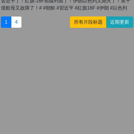
習近平了！紅旗-16F前線列裝了！伊朗以色列又開火了！英千
億航母又故障了！# #朝鮮 #習近平 #紅旗16F #伊朗 #以色列
1
4
所有片段标题
近期更新