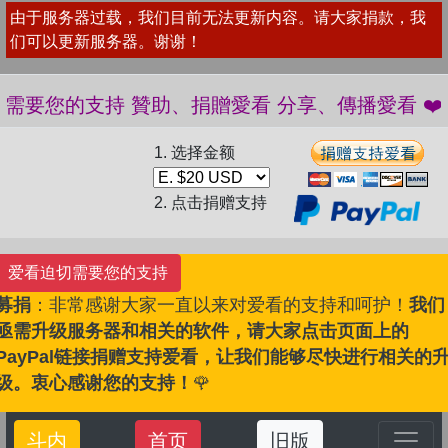
由于服务器过载，我们目前无法更新内容。请大家捐款，我
们可以更新服务器。谢谢！
❤️ 愛看需要您的支持 贊助、捐贈愛看 分享、傳播愛看
1. 选择金额
2. 点击捐赠支持
爱看迫切需要您的支持
募捐
：非常感谢大家一直以来对爱看的支持和呵护！
我们
亟需升级服务器和相关的软件，请大家点击页面上的
PayPal链接捐赠支持爱看，让我们能够尽快进行相关的
级。衷心感谢您的支持！
🌹
斗内
首页
旧版