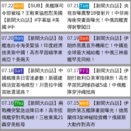
07.22
【SUB】美艦隊司
07.21
【新聞大白話】央
Wed
Tue
令部被端？王毅東協怒懟美國
視首曝鷹擊18發射片！中菲南
【新聞大白話】#字幕版 #美
海衝突畫面曝光！中俄四艦實
國 #中
彈射擊闖日
07.20
【新聞大白話】陸
07.19
【新聞大白話】伊
Mon
Sun
艦進白令海美緊張！印度經濟
朗炸黑鷹直升機兩亡！中國造
捨美靠中國！高市早苗瞄準東
全球最大補給艦！中俄三神盾
南亞？美兩天
艦罕見同框！
07.18
【新聞大白話】中
07.17
【新聞大白話】伊
Sat
Fri
國截獲美日雷達參數！新疆建
朗打敘利亞美軍指揮所！高市
橫須賀基地模型！川普拉中國
早苗民調慘跌破5成！中俄艦
當敗選退路？
隊穿沖繩抵南
07.16
【新聞大白話】兩
07.15
【新聞大白話】伊
Thu
Wed
戰機突緊急迫降日本！高市慌
朗炸第五艦隊畫面曝光！德黑
俄艦穿對馬海峽！三枚東風21
蘭得3架神秘陸貨機？俄羅斯
轟穿美航母
大動作對高市