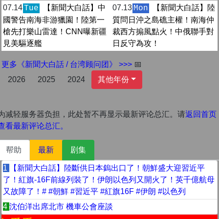
07.14
【新聞大白話】中
07.13
【新聞大白話】陸
Tue
Mon
國警告南海非游獵園！陸第一
質問日沖之島礁主權！南海仲
槍先打樂山雷達！CNN曝新疆
裁西方搧風點火！中俄聯手對
見美驅逐艦
日反守為攻！
更多《新聞大白話 / 台湾顾问团》 >>>
📅
2026
2025
2024
其他年份
为减轻服务器负担，此处暂不再显示最新评论总汇。请
返回首页
查看最新评论总汇。
帮助
最新
剧集
1
【新聞大白話】陸斷供日本鎢出口了！朝鮮盛大迎習近平
了！紅旗-16F前線列裝了！伊朗以色列又開火了！英千億航母
又故障了！# #朝鮮 #習近平 #紅旗16F #伊朗 #以色列
4
沈伯洋出席北市 機車公會座談