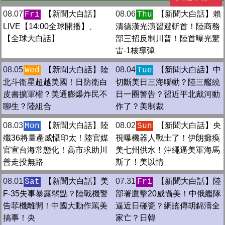
08.07
【新聞大白話】
08.06
【新聞大白話】賴
Fri
Thu
LIVE【14:00全球開播】、
清德漢光演習避斬首！陸商務
【全球大白話】
部三招反制川普！陸首曝光驚
雷-1核導彈
08.05
【新聞大白話】陸
08.04
【新聞大白話】中
Wed
Tue
北斗衛星超越美國！日防衛白
切斷美日三海聯動？陸三艦繞
皮書擴軍權？美通膨爆炸民不
日一圈警告？習近平北戴河動
聊生？陸組合
作了？美制裁
08.03
【新聞大白話】陸
08.02
【新聞大白話】央
Mon
Sun
殲36將量產威懾印太！陸官媒
視曝機器人戰士了！伊朗癱瘓
官宣台海常態化！高市求助川
美七州供水！沖繩逼美軍海馬
普走投無路
斯了！美以情
08.01
【新聞大白話】美
07.31
【新聞大白話】陸
Sat
Fri
F-35失事暴露弱點？陸戰機警
部署鷹擊20威懾美！中俄艦隊
告菲機離開！中國大動作罵美
逼近日碰瓷？網謠傳胡錦濤全
搞事！央
家亡？日韓