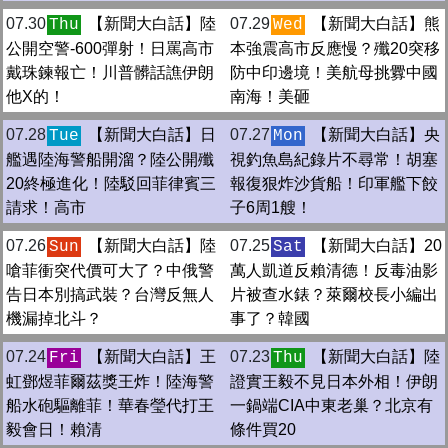
07.30
【新聞大白話】陸
07.29
【新聞大白話】熊
Thu
Wed
公開空警-600彈射！日罵高市
本強震高市反應慢？殲20突移
戴珠鍊報亡！川普髒話譙伊朗
防中印邊境！美航母挑釁中國
他X的！
南海！美砸
07.28
【新聞大白話】日
07.27
【新聞大白話】央
Tue
Mon
艦遇陸海警船開溜？陸公開殲
視釣魚島紀錄片不尋常！胡塞
20終極進化！陸駁回菲律賓三
報復狠炸沙貨船！印軍艦下餃
請求！高市
子6周1艘！
07.26
【新聞大白話】陸
07.25
【新聞大白話】20
Sun
Sat
嗆菲衝突代價可大了？中俄警
萬人凱道反賴清德！反毒油影
告日本別搞武裝？台灣反無人
片被查水錶？萊爾校長小編出
機漏掉北斗？
事了？韓國
07.24
【新聞大白話】王
07.23
【新聞大白話】陸
Fri
Thu
虹鄧煜菲爾茲獎王炸！陸海警
證實王毅不見日本外相！伊朗
船水砲驅離菲！華春瑩代打王
一鍋端CIA中東老巢？北京有
毅會日！賴清
條件買20