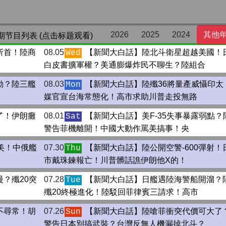
2026
2025
2024
其他
期节目列表 (点击标题观看)
斬首！陸商
08.05
【新聞大白話】陸北斗衛星超越美國！
Wed
白皮書擴軍權？美通膨爆炸民不聊生？陸組合
動？陸三艦
08.03
【新聞大白話】陸殲36將量產威懾印太
Mon
媒官宣台海常態化！高市求助川普走投無路
了！伊朗癱
08.01
【新聞大白話】美F-35失事暴露弱點？
Sat
警告菲機離開！中國大動作罵美搞事！央
美！中俄艦
07.30
【新聞大白話】陸公開空警-600彈射！
Thu
市戴珠鍊報亡！川普髒話譙伊朗他X的！
？殲20突
07.28
【新聞大白話】日艦遇陸海警船開溜？
Tue
殲20終極進化！陸駁回菲律賓三請求！高市
不尋常！胡
07.26
【新聞大白話】陸嗆菲衝突代價可大了
Sun
警告日本別搞武裝？台灣反無人機漏掉北斗？