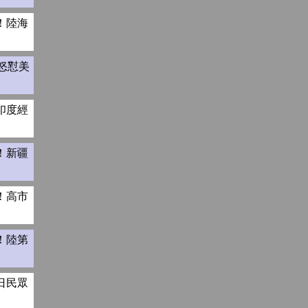
！陸海
怒懟美
印度經
！新疆
！高市
！陸第
日民眾