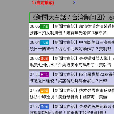
1 (当前播放)
3
《新聞大白話 / 台湾顾问团》
近
08.06
【新聞大白話】賴清德漢光演習避
Thu
務部三招反制川普！陸首曝光驚雷-1核導彈
08.04
【新聞大白話】中切斷美日三海聯
Tue
繞日一圈警告？習近平北戴河動作了？美制裁
08.02
【新聞大白話】央視曝機器人戰士
Sun
瘓美七州供水！沖繩逼美軍海馬斯了！美以情
07.31
【新聞大白話】陸部署鷹擊20威懾
Fri
隊逼近日碰瓷？網謠傳胡錦濤全家亡？日韓
07.29
【新聞大白話】熊本強震高市反應慢
Wed
移防中印邊境！美航母挑釁中國南海！美砸
07.27
【新聞大白話】央視釣魚島紀錄片
Mon
塞報復狠炸沙貨船！印軍艦下餃子6周1艘！