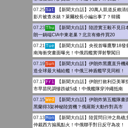
07.25
【新聞大白話】20萬人凱道反賴清
Sat
影片被查水錶？萊爾校長小編出事了？韓國
07.23
【新聞大白話】陸證實王毅不見日
Thu
朗一鍋端CIA中東老巢？北京有條件買20
07.21
【新聞大白話】央視首曝鷹擊18發
Tue
南海衝突畫面曝光！中俄四艦實彈射擊闖日
07.19
【新聞大白話】伊朗炸黑鷹直升機
Sun
造全球最大補給艦！中俄三神盾艦罕見同框！
07.17
【新聞大白話】伊朗打敘利亞美軍
Fri
市早苗民調慘跌破5成！中俄艦隊穿沖繩抵南
07.15
【新聞大白話】伊朗炸第五艦隊畫
Wed
黑蘭得3架神秘陸貨機？俄羅斯大動作對高市
07.13
【新聞大白話】陸質問日沖之島礁
Mon
仲裁西方搧風點火！中俄聯手對日反守為攻！