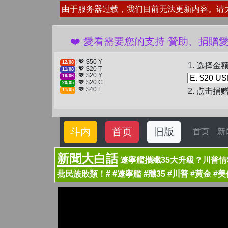
由于服务器过载，我们目前无法更新内容。请
❤️ 愛看需要您的支持 贊助、捐贈愛看 分享、傳
: 💖 $50 Y
12/08
1. 选择金
: 💖 $20 T
11/08
: 💖 $20 Y
19/06
: 💖 $20 C
20/05
: 💖 $40 L
2. 点击捐
11/05
斗内
首页
旧版
首页
新
新聞大白話
遼寧艦攜殲35大升級？川普
批民族敗類！# #遼寧艦 #殲35 #川普 #黃金 #美債 #