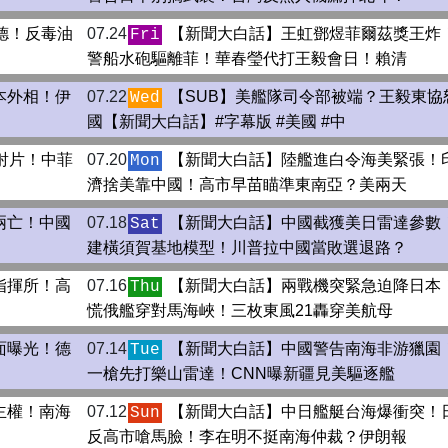
德！反毒油
07.24
【新聞大白話】王虹鄧煜菲爾茲獎王炸
Fri
警船水砲驅離菲！華春瑩代打王毅會日！賴清
本外相！伊
07.22
【SUB】美艦隊司令部被端？王毅東協
Wed
國【新聞大白話】#字幕版 #美國 #中
射片！中菲
07.20
【新聞大白話】陸艦進白令海美緊張！
Mon
濟捨美靠中國！高市早苗瞄準東南亞？美兩天
兩亡！中國
07.18
【新聞大白話】中國截獲美日雷達參數
Sat
建橫須賀基地模型！川普拉中國當敗選退路？
指揮所！高
07.16
【新聞大白話】兩戰機突緊急迫降日本
Thu
慌俄艦穿對馬海峽！三枚東風21轟穿美航母
面曝光！德
07.14
【新聞大白話】中國警告南海非游獵園
Tue
一槍先打樂山雷達！CNN曝新疆見美驅逐艦
主權！南海
07.12
【新聞大白話】中日艦艇台海爆衝突！
Sun
反高市嗆馬臉！李在明不挺南海仲裁？伊朗報