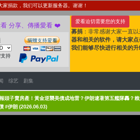
大家捐款，我们可以更新服务器。谢谢！
爱看迫切需要您的支持
播愛看 ❤️
募捐
：非常感谢大家一直以
器和相关的软件，请大家点击
额
我们能够尽快进行相关的升
赠支持
闻
综艺
剧集
情報頭子賣房產！黃金逆襲美債成地雷？伊朗逮著第五艦隊轟？賴
伊朗 (2026.06.03)