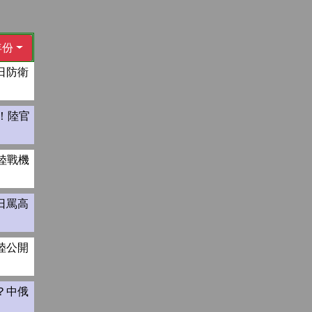
年份
日防衛
！陸官
陸戰機
日罵高
陸公開
？中俄