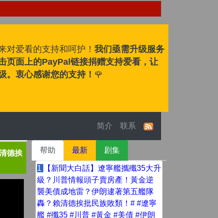
来对爱看的支持和呵护！
我们亟需升级服务
页面上的PayPal链接捐赠支持爱看，让
级。衷心感谢您的支持！
🌹
简介
联系
帮助
最新
剧集
清德挨
1
【新聞大白話】遼寧艦攜殲35大升
級？川普情報頭子賣房產！黃金逆
襲美債成地雷？伊朗逮著第五艦隊
轟？賴清德挨批民族敗類！# #遼寧
艦 #殲35 #川普 #黃金 #美債 #伊朗