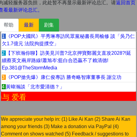
为减轻服务器负担，此处暂不再显示最新评论总汇。请
返回首页
查看最新评论总汇。
帮助
最新
剧集
1
《POP大國民》平秀琳專訪民眾黨秘書長周榆修 談「吳乃仁
欠1.7億元 法院拘提撲空」
2
【下班瀚你聊】訪美見川普?北京押寶鄭麗文直攻2028?!延
續蔡英文兩岸路線!蕭旭岑:藍白合恐贏不了賴清德!
Ep.381@TheStormMedia
3
《POP搶先爆》康仁俊專訪 勝奇略智庫董事長 謝立功
4
黃暐瀚談「北市愛清德？」
参与 爱看
We appreciate your help in: (1) Like Ai Kan (2) Share Ai Kan
among your friends (3) Make a donation via PayPal (4)
Comment on shows watched (5) Feedback / suggestions to