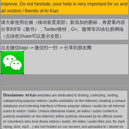
improve. Do not hesitate, your help is very important for us and
all visitors / friends of Ai Kan.
请大家使用右侧（移动装置底部）新添加的图标，将爱看内容
分享到FB（脸书），Twitter推特，G+。微博等20余社群网络
（点绿色Share可以显示全部）
点击微信logo -> 微信扫一扫 -> 分享到朋友圈
Disclaimer
:
AI Kan
websites are dedicated to finding, collecting, sorting,
categorizing popular videos / audio available on the Internet, creating a unique
database and indexing interface of these popular videos / audio for all Internet
users to watch / listen. Unless otherwise noted, all video / audio content is
publicly available on the Internet: either publicly released by its official owner
or volunteers who love these videos / audio. All video / audio files (avi, flv, mp4,
mpeg, divx, mp3 ...) are not hosted on our servers, but uploaded to / stored on