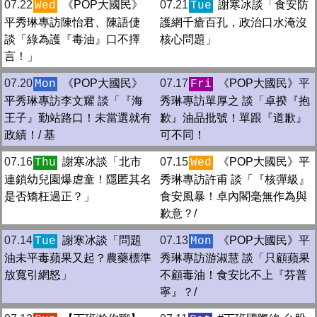
07.22
《POP大國民》
07.21
謝寒冰談「食安防
Wed
Tue
平秀琳專訪陳怡君、陳語倢
護網千瘡百孔，政治口水淹沒
談「綠為護『毒油』口不擇
核心問題」
言！」
07.20
《POP大國民》
07.17
《POP大國民》平
Mon
Fri
平秀琳專訪李文耀 談「『海
秀琳專訪單厚之 談「卓揆『抱
王子』勤站路口！未當選就有
歉』油品批號！單跟『道歉』
政績！/ 基
可不同！
07.16
謝寒冰談「北市
07.15
《POP大國民》平
Thu
Wed
連鎖幼兒園爆虐童！隱匿其名
秀琳專訪許甫 談「『核彈級』
是否矯枉過正？」
食安風暴！卓內閣毫無作為與
歉意？/
07.14
謝寒冰談「問題
07.13
《POP大國民》平
Tue
Mon
油未平毒蘋果又起？農藥標準
秀琳專訪游淑慧 談「只顧蘋果
放寬引網怒」
不顧毒油！食安比不上『芬普
寧』？/