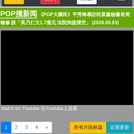
POP撞新闻
《POP大國民》平秀琳專訪民眾黨秘書長周
榆修 談「吳乃仁欠1.7億元 法院拘提撲空」 (2026.06.03)
Watch on Youtube 在Youtube上观看
1
2
3
4
»
所有片段标题
近期更新