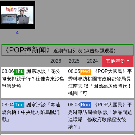
4
《POP撞新闻》
近期节目列表 (点击标题观看)
2026
2025
2024
其他年份
08.06
謝寒冰談「花公
08.05
《POP大國民》平
Thu
Wed
帑安排親子行？徐佳青東沙島
秀琳專訪桃園市政府都發局長
爭議延燒」
江南志 談「因應高房價時代！
桃園『可
08.04
謝寒冰談「毒油
08.03
《POP大國民》平
Tue
Mon
燒台糖！中央地方陷烏賊混
秀琳專訪周榆修 談「油品問題
戰」
連環爆！修政府敢保證沒後
續？」