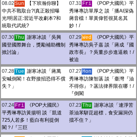
08.02
【下班瀚你聊】
07.31
《POP大國民》平
Sun
Fri
中共不戰取台?!真正殺招曝
秀琳專訪單厚之 談「播AI深偽
光!明居正:習近平改劇本?和
蔣音檔！單黃偉哲很莫名其
統取代武統?
妙！/
07.30
謝寒冰談「吳興
07.29
《POP大國民》平
Thu
Wed
國登國際舞台，獎勵補助機制
秀琳專訪吳子嘉 談「蔣成『國
掀討論」
政市長』？吳董步步進逼賴！/
被迫
07.28
謝寒冰談「蔣萬
07.27
《POP大國民》平
Tue
Mon
安喊倒閣！在野接招恐得不償
秀琳專訪陳智菡 談「臺灣『油
失？」
不得你』？菡法律界限在哪！/
『倒閣
07.24
《POP大國民》
07.23
謝寒冰談「連淨苦
Fri
Thu
平秀琳專訪黃揚明 談「凱道
茶油苯駢芘超標，食安漏洞仍
725人若多！藍白有利提倒
擋不住？」
閣？/『三巨