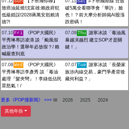
07.12
【下班瀚你聊】
07.11
#下班國際線 台股
Sun
Sat
致癌油延燒!沈富雄:賴政府犯
破5萬全看聯準會「華許」臉
低級錯誤!2028蔣萬安剋賴清
色！？前大摩分析師揭AI股漲
德?!
跌密碼！
07.10
《POP大國民》
07.09
謝寒冰談「毒油風
Fri
Thu
平秀琳專訪凌濤 談「颱風假
暴越演越烈 建立SOP才是關
政治學！選舉年必放假？/ 賴
鍵！」
喊嚴查到底
07.08
《POP大國民》
07.07
謝寒冰談「長榮家
Wed
Tue
平秀琳專訪李彥秀 談「毒油
族涉內線交易，豪門爭產背後
處理『髮夾彎』！李綠低估民
藏何利益？」
眾怒氣！/
更多《POP撞新闻》 >>>
📅
2026
2025
2024
其他年份