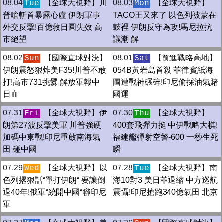
08.04
【全球大視野】‪川
08.03
【全球大視野】
Tue
Mon
普嗆斬首暴露心虛 伊朗軍事
TACO王又來了 以色列被蒙在
外交反擊!百億救日圓失效 高
鼓裡 伊朗反守為攻!馬尼拉抗
市絕望
議潮 解
08.02
【國際直球對決】
08.01
【前進戰略高地】
Sun
Sat
伊朗震怒狠炸美F35!川普不敢
054B黃岩島首殺 菲律賓紙海
打!高市731挑釁 解放軍報中
圖遭戰神碾碎!印尼偷採油氣賭
日血
國運
07.31
【全球大視野】伊
07.30
【全球大視野】
Fri
Thu
朗第27波反擊美軍 川普強硬
400套飛彈力挺 中伊戰略大棋!
加碼中東戰!印尼重啟南海氣
福建艦彈射空警-600 一秒生死
田 碰中國
瞬
07.29
【全球大視野】以
07.28
【全球大視野】南
Wed
Tue
色列撂狠話“單打伊朗“ 要讓倒
海10對3 美日菲退縮 中方巡航
退40年!俄軍“繞開中國“聯印尼
震懾!印尼搶跑340億氣田 北京
軍