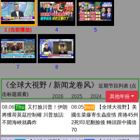
1 (当前播放)
4
5
7
8
《全球大視野 / 新闻龙卷风》
近期节目列表 (点
击标题观看)
2026
2025
2024
其他年份
08.06
又打臉川普！伊朗
08.05
【全球大視野】美
Thu
Wed
將獲荷莫茲控制權 川普放話:
國生菜爆寄生蟲疫情 席捲45州
不開海峽就轟炸
2死!印尼翻臉後 轉頭跟中國借
70