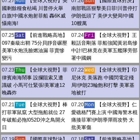
07.27
【全球大視野】美
07.26
【國際直球對決】
Mon
Sun
國剩餘糧食枯竭 川普停火舉
南部戰區狠擊美日菲!川普停打
白旗!中國水炮射菲船 轟6K威
伊朗低頭了 美伊大變局!中國
懾南海!
10艘萬
07.25
【前進戰略高地】
07.24
【全球大視野】王
Sat
Fri
097秦級出鞘 75分貝靜音碾壓
毅話音剛落 菲船強闖黃岩島慘
美軍!水炮洗臉燃油漏 菲賣慘
中計!巴林竟在美軍五艦隊旁部
變污
署中國鋼
07.23
【全球大視野】菲
07.22
【全球大視野】印
Thu
Wed
律賓南海鬧事 設攔阻索又遭
尼休克 美落跑 中國閃電定殘
識破 小馬可仕緊張!美軍連12
局!伊朗23輪飽和打擊 美軍基
晚轟炸
地被打
07.21
【全球大視野】棒
07.20
【全球大視野】仁
Tue
Mon
打菲軍鼠竄 大型拖船就位 27
愛礁格鬥賽上演 中國海警木棍
年破船必拖!052D沖之鳥開火
痛揍菲軍!伊朗導彈雨攻勢 大
日
批美軍傷
07.19
【國際直球對決】
07.18
【前進戰略高地】
Sun
Sat