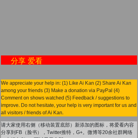
享 爱看
We appreciate your help in: (1) Like Ai Kan (2) Share Ai Kan
among your friends (3) Make a donation via PayPal (4)
Comment on shows watched (5) Feedback / suggestions to
improve. Do not hesitate, your help is very important for us and
all visitors / friends of Ai Kan.
请大家使用右侧（移动装置底部）新添加的图标，将爱看内容
分享到FB（脸书），Twitter推特，G+。微博等20余社群网络