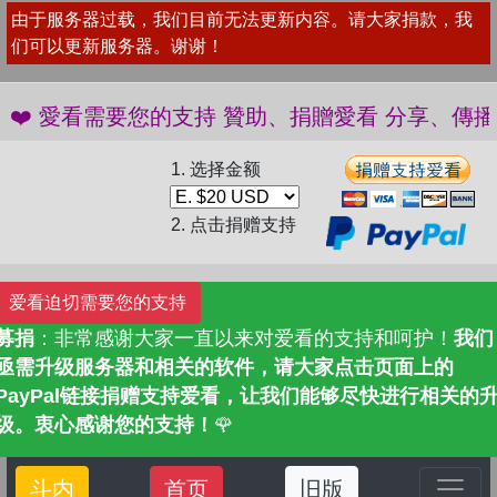
由于服务器过载，我们目前无法更新内容。请大家捐款，我
们可以更新服务器。谢谢！
愛看需要您的支持 贊助、捐贈愛看 分享、傳播愛看 ❤️
1. 选择金额
2. 点击捐赠支持
爱看迫切需要您的支持
募捐
：非常感谢大家一直以来对爱看的支持和呵护！
我们
亟需升级服务器和相关的软件，请大家点击页面上的
PayPal链接捐赠支持爱看，让我们能够尽快进行相关的
级。衷心感谢您的支持！
🌹
斗内
首页
旧版