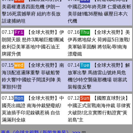
美霸權遭遇四面危機 伊朗一
中國忍20年終亮牌 仁愛礁夜斬
擊16死震撼華府 紐約市長放
美菲鏈!殲36壓軸 碾壓日本六
話逮捕納坦
代機
07.17
【全球大視野】伊
07.16
【全球大視野】美
Fri
Thu
朗開天眼 怒炸3萬噸巨艦!團滅
伊再燃地獄火 荷姆茲5日激戰!
敘利亞美軍基地!中國石油王
美軍驗睪固酮 將領恥辱!南海
牌躍升價
漂廢鐵
07.15
【全球大視野】南
07.14
【全球大視野】解
Wed
Tue
海頂配巡邏隊重擊 菲破船警
放軍出擊 馬德雷山號終局危
鈴大響!中國蚊子間諜列陣 美
機!沙特空襲薩那機場 胡塞武
軍顫抖!普
裝報復反擊
07.13
【全球大視野】中
07.12
【國際直球對決】
Mon
Sun
國亮出鐵證 南海仲裁變廢紙!
中國正式宣戰南海仲裁 菲律賓
莫迪插手印尼鎳礦惹禍 自信
大破防!北京實際行動證實“黃
滿滿到全線
岩島“主
更多《全球大視野 / 新闻龙卷风》 >>>
📅