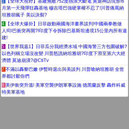
1
【全球大視野】基建無敵?52度熱浪大斷電 莫迪神話現形!6
月第一天飛彈狂轟基地 穆吉塔巴強硬掌權不忍了!川普痛罵納
坦雅胡瘋子 美以決裂?
4
【全球大爆卦】日菲啟動兩國海洋畫界談判!中國兩拳教做
人!印巴衝突再開?!印度下令拆除巴基斯坦邊境15公里內所有違
建!
5
【世界我嘉1】日菲瓜分我經濟水域 中國海警三方包圍破解?
以色列稱立場沒改變 川普怒譙納坦雅胡?印度下滑至第六大經
濟體 莫迪崩潰?‪@CtiTv
7
不滿以轟黎巴嫩 伊暫時退出與美談判 川普嗆納坦雅胡 全世
界都討厭你們
8
美伊衝突升溫! 美軍空襲伊朗軍事設施 德黑蘭反擊 轟炸科威
特美軍基地