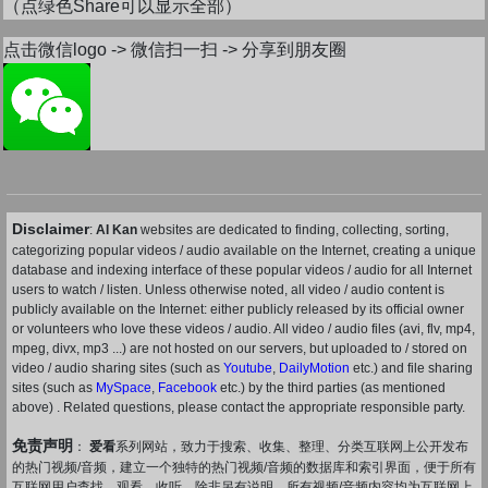
（点绿色Share可以显示全部）
点击微信logo -> 微信扫一扫 -> 分享到朋友圈
Disclaimer
:
AI Kan
websites are dedicated to finding, collecting, sorting,
categorizing popular videos / audio available on the Internet, creating a unique
database and indexing interface of these popular videos / audio for all Internet
users to watch / listen. Unless otherwise noted, all video / audio content is
publicly available on the Internet: either publicly released by its official owner
or volunteers who love these videos / audio. All video / audio files (avi, flv, mp4,
mpeg, divx, mp3 ...) are not hosted on our servers, but uploaded to / stored on
video / audio sharing sites (such as
Youtube
,
DailyMotion
etc.) and file sharing
sites (such as
MySpace
,
Facebook
etc.) by the third parties (as mentioned
above) . Related questions, please contact the appropriate responsible party.
免责声明
：
爱看
系列网站，致力于搜索、收集、整理、分类互联网上公开发布
的热门视频/音频，建立一个独特的热门视频/音频的数据库和索引界面，便于所有
互联网用户查找、观看、收听。除非另有说明，所有视频/音频内容均为互联网上