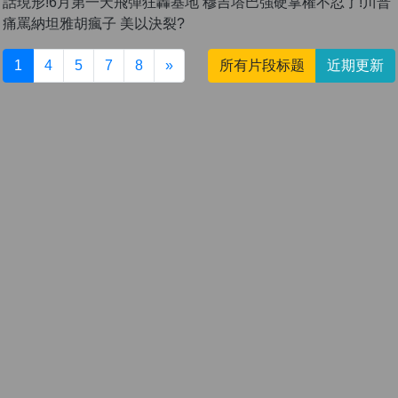
話現形!6月第一天飛彈狂轟基地 穆吉塔巴強硬掌權不忍了!川普
痛罵納坦雅胡瘋子 美以決裂?
1
4
5
7
8
»
所有片段标题
近期更新