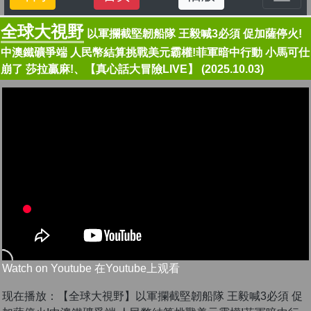
全球大視野
以軍攔截堅韌船隊 王毅喊3必須 促加薩停火!
中澳鐵礦爭端 人民幣結算挑戰美元霸權!菲軍暗中行動 小馬可仕
崩了 莎拉贏麻!、【真心話大冒險LIVE】 (2025.10.03)
Watch on Youtube 在Youtube上观看
现在播放：【全球大視野】以軍攔截堅韌船隊 王毅喊3必須 促