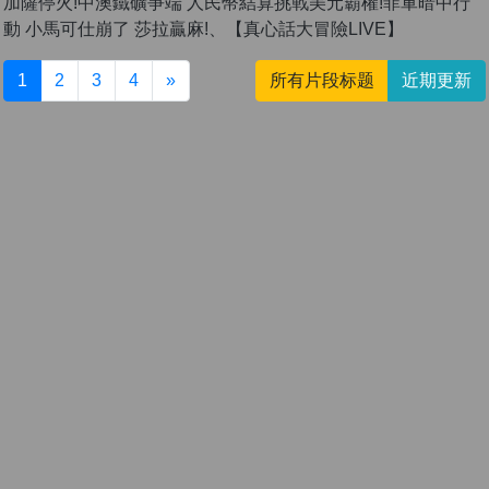
加薩停火!中澳鐵礦爭端 人民幣結算挑戰美元霸權!菲軍暗中行
動 小馬可仕崩了 莎拉贏麻!、【真心話大冒險LIVE】
1
2
3
4
»
所有片段标题
近期更新