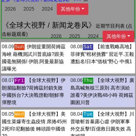
2026
2025
2024
其他年份
《全球大視野 / 新闻龙卷风》
近期节目列表 (点
击标题观看)
2026
2025
2024
其他年份
08.09
伊朗提重開荷姆茲
08.08
【前進戰略高地】
Sun
Sat
海峽 藉機測試川普底線?跟美
菲律賓“棺材挑釁“ 習近平.王毅
國毫無關係! 伊朗.阿曼最新協
遭點名!日本“借核“野心 中俄1
議曝光
08.07
【全球大視野】伊
08.06
【全球大視野】廣
Fri
Thu
朗瀕臨翻臉?荷姆茲封鎖失敗
島高喊無核三原則 高市演給
中國拆台?大決戰啓動!朝鮮導
誰看?美伊決戰48小時 荷姆茲
彈壓境
圍困川普
08.05
【全球大視野】美
08.04
【全球大視野】‪川
Wed
Tue
國生菜爆寄生蟲疫情 席捲45州
普嗆斬首暴露心虛 伊朗軍事
2死!印尼翻臉後 轉頭跟中國借
外交反擊!百億救日圓失效 高