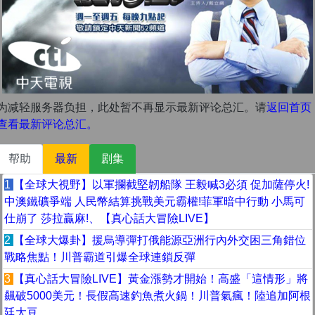
为减轻服务器负担，此处暂不再显示最新评论总汇。请
返回首页
查看最新评论总汇。
帮助
最新
剧集
1
【全球大視野】以軍攔截堅韌船隊 王毅喊3必須 促加薩停火!
中澳鐵礦爭端 人民幣結算挑戰美元霸權!菲軍暗中行動 小馬可
仕崩了 莎拉贏麻!、【真心話大冒險LIVE】
2
【全球大爆卦】援烏導彈打俄能源亞洲行內外交困三角錯位
戰略焦點！川普霸道引爆全球連鎖反彈
3
【真心話大冒險LIVE】黃金漲勢才開始！高盛「這情形」將
飆破5000美元！長假高速釣魚煮火鍋！川普氣瘋！陸追加阿根
廷大豆