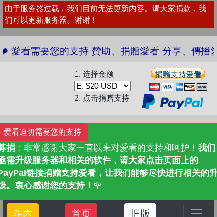
由于服务器过载，我们目前无法更新内容。请大家捐款，我
们可以更新服务器。谢谢！
愛看需要您的支持 贊助、捐贈愛看 分享、傳播愛看 ❤️
1. 选择金额
2. 点击捐赠支持
爱看迫切需要您的支持
募捐
：非常感谢大家一直以来对爱看的支持和呵护！
我们
亟需升级服务器和相关的软件，请大家点击页面上的
PayPal链接捐赠支持爱看，让我们能够尽快进行相关的
级。衷心感谢您的支持！
🌹
斗内
首页
旧版