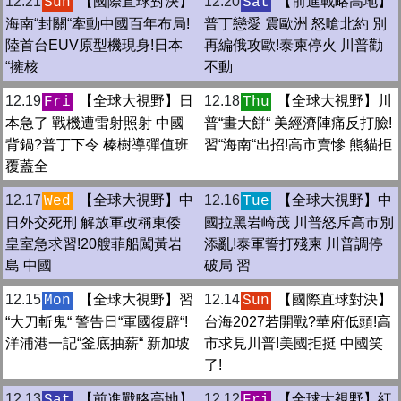
12.21
【國際直球對決】
12.20
【前進戰略高地】
Sun
Sat
海南“封關“牽動中國百年布局!
普丁戀愛 震歐洲 怒嗆北約 別
陸首台EUV原型機現身!日本
再編俄攻歐!泰柬停火 川普勸
“擁核
不動
12.19
【全球大視野】日
12.18
【全球大視野】川
Fri
Thu
本急了 戰機遭雷射照射 中國
普“畫大餅“ 美經濟陣痛反打臉!
背鍋?普丁下令 榛樹導彈值班
習“海南“出招!高市賣慘 熊貓拒
覆蓋全
12.17
【全球大視野】中
12.16
【全球大視野】中
Wed
Tue
日外交死刑 解放軍改稱東倭
國拉黑岩崎茂 川普怒斥高市別
皇室急求習!20艘菲船闖黃岩
添亂!泰軍誓打殘柬 川普調停
島 中國
破局 習
12.15
【全球大視野】習
12.14
【國際直球對決】
Mon
Sun
“大刀斬鬼“ 警告日“軍國復辟“!
台海2027若開戰?華府低頭!高
洋浦港一記“釜底抽薪“ 新加坡
市求見川普!美國拒挺 中國笑
了!
12.13
【前進戰略高地】
12.12
【全球大視野】紅
Sat
Fri