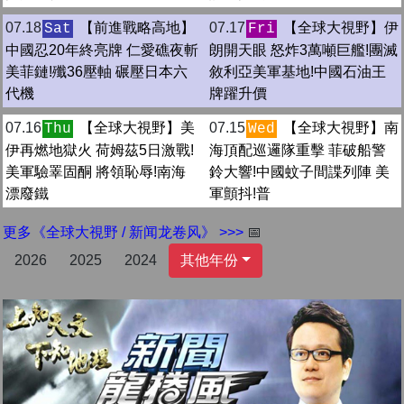
07.18
【前進戰略高地】
07.17
【全球大視野】伊
Sat
Fri
中國忍20年終亮牌 仁愛礁夜斬
朗開天眼 怒炸3萬噸巨艦!團滅
美菲鏈!殲36壓軸 碾壓日本六
敘利亞美軍基地!中國石油王
代機
牌躍升價
07.16
【全球大視野】美
07.15
【全球大視野】南
Thu
Wed
伊再燃地獄火 荷姆茲5日激戰!
海頂配巡邏隊重擊 菲破船警
美軍驗睪固酮 將領恥辱!南海
鈴大響!中國蚊子間諜列陣 美
漂廢鐵
軍顫抖!普
更多《全球大視野 / 新闻龙卷风》 >>>
📅
2026
2025
2024
其他年份