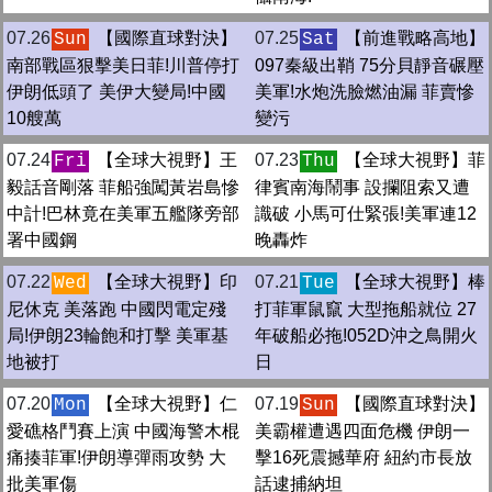
07.26
【國際直球對決】
07.25
【前進戰略高地】
Sun
Sat
南部戰區狠擊美日菲!川普停打
097秦級出鞘 75分貝靜音碾壓
伊朗低頭了 美伊大變局!中國
美軍!水炮洗臉燃油漏 菲賣慘
10艘萬
變污
07.24
【全球大視野】王
07.23
【全球大視野】菲
Fri
Thu
毅話音剛落 菲船強闖黃岩島慘
律賓南海鬧事 設攔阻索又遭
中計!巴林竟在美軍五艦隊旁部
識破 小馬可仕緊張!美軍連12
署中國鋼
晚轟炸
07.22
【全球大視野】印
07.21
【全球大視野】棒
Wed
Tue
尼休克 美落跑 中國閃電定殘
打菲軍鼠竄 大型拖船就位 27
局!伊朗23輪飽和打擊 美軍基
年破船必拖!052D沖之鳥開火
地被打
日
07.20
【全球大視野】仁
07.19
【國際直球對決】
Mon
Sun
愛礁格鬥賽上演 中國海警木棍
美霸權遭遇四面危機 伊朗一
痛揍菲軍!伊朗導彈雨攻勢 大
擊16死震撼華府 紐約市長放
批美軍傷
話逮捕納坦