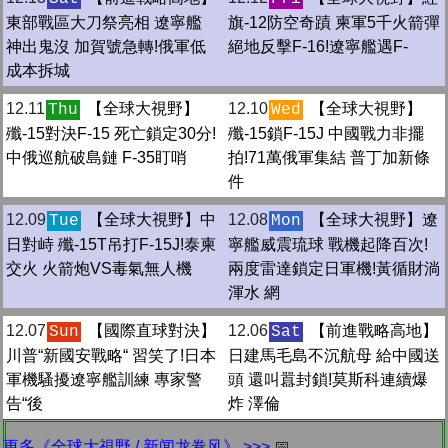
東部戰區大刀祭亮相 遼寧艦
旗-12防空奇蹟 柬軍5千火箭彈
神出鬼沒 加賀號急轉!俄軍低
絕地反擊F-16!遼寧艦遇F-
成本拆城
12.11
【全球大視野】
12.10
【全球大視野】
Thu
Wed
殲-15對決F-15 死亡鎖定30分!
殲-15鎖F-15J 中國戰力非擺
中俄巡航破島鏈 F-35盯哨
拍!71萬俄軍集結 普丁加新條
件
12.09
【全球大視野】中
12.08
【全球大視野】遼
Tue
Mon
日對峙 殲-15T吊打F-15J!泰柬
寧艦威震琉球 戰機起降百次!
交火 火箭炮VS毒氣無人機
兩度雷達鎖定日軍機!黃循財淌
渾水 網
12.07
【國際直球對決】
12.06
【前進戰略高地】
Sun
Sat
川普“新國安戰略“ 習笑了!日本
日建馬毛島不沉航母 給中國送
軍機騷擾遼寧艦訓練 專家警
頭 還叫囂封鎖!莫斯科連續爆
告“後
炸 澤倫
更多《全球大視野 / 新闻龙卷风》 >>>
📅