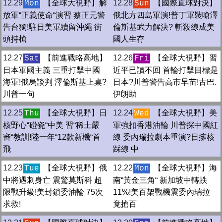
12.29
【全球大視野】解
12.28
【國際直球對決】
Mon
Sun
放軍“正義使命“演習 蔡正元警
俄北方四島軍演!普丁軍裝嗆澤
告台獨!駐日美軍續留沖繩 街
倫斯基武力解決? 斬殺線成美
頭持槍
國人生存
12.27
【前進戰略高地】
12.26
【全球大視野】習
Sat
Fri
日本軍國主義 三重打擊中國
近平已讀不回 首輪打擊目標是
海軍!俄烏談判 澤倫斯基上桌?
日本?川普警告高市早苗!古巴.
川普一句
伊朗助
12.25
【全球大視野】日
12.24
【全球大視野】美
Thu
Wed
核野心“碰瓷“中美 習“稀土嚴
軍強扣香港油輪 川普探中國紅
審“教訓!陸一年“12款新機“首
線 委內瑞拉劇本重演?日擁核
飛
踩線 中
12.23
【全球大視野】俄
12.22
【全球大視野】海
Tue
Mon
中將遇刺身亡 震驚莫斯科 超
南“黃金三角“ 新加坡中轉跌
限戰升級!美封鎖委油輪 75次
11%!美百架戰機震委內瑞拉
求救!
竟搶百