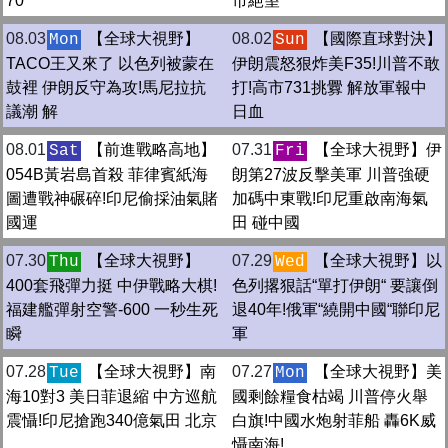
70
市絕望
08.03
【全球大視野】
08.02
【國際直球對決】
Mon
Sun
TACO王又來了 以色列被蒙在
伊朗震怒狠炸美F35!川普不敢
鼓裡 伊朗反守為攻!馬尼拉抗
打!高市731挑釁 解放軍報中
議潮 解
日血
08.01
【前進戰略高地】
07.31
【全球大視野】伊
Sat
Fri
054B黃岩島首殺 菲律賓紙海
朗第27波反擊美軍 川普強硬
圖遭戰神碾碎!印尼偷採油氣賭
加碼中東戰!印尼重啟南海氣
國運
田 碰中國
07.30
【全球大視野】
07.29
【全球大視野】以
Thu
Wed
400套飛彈力挺 中伊戰略大棋!
色列撂狠話“單打伊朗“ 要讓倒
福建艦彈射空警-600 一秒生死
退40年!俄軍“繞開中國“聯印尼
瞬
軍
07.28
【全球大視野】南
07.27
【全球大視野】美
Tue
Mon
海10對3 美日菲退縮 中方巡航
國剩餘糧食枯竭 川普停火舉
震懾!印尼搶跑340億氣田 北京
白旗!中國水炮射菲船 轟6K威
懾南海!