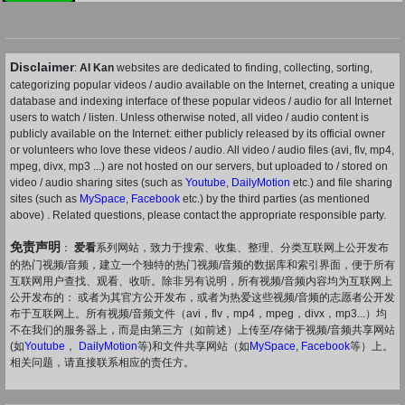
Disclaimer
:
AI Kan
websites are dedicated to finding, collecting, sorting,
categorizing popular videos / audio available on the Internet, creating a unique
database and indexing interface of these popular videos / audio for all Internet
users to watch / listen. Unless otherwise noted, all video / audio content is
publicly available on the Internet: either publicly released by its official owner
or volunteers who love these videos / audio. All video / audio files (avi, flv, mp4,
mpeg, divx, mp3 ...) are not hosted on our servers, but uploaded to / stored on
video / audio sharing sites (such as
Youtube
,
DailyMotion
etc.) and file sharing
sites (such as
MySpace
,
Facebook
etc.) by the third parties (as mentioned
above) . Related questions, please contact the appropriate responsible party.
免责声明
：
爱看
系列网站，致力于搜索、收集、整理、分类互联网上公开发布
的热门视频/音频，建立一个独特的热门视频/音频的数据库和索引界面，便于所有
互联网用户查找、观看、收听。除非另有说明，所有视频/音频内容均为互联网上
公开发布的： 或者为其官方公开发布，或者为热爱这些视频/音频的志愿者公开发
布于互联网上。所有视频/音频文件（avi，flv，mp4，mpeg，divx，mp3...）均
不在我们的服务器上，而是由第三方（如前述）上传至/存储于视频/音频共享网站
(如
Youtube
，
DailyMotion
等)和文件共享网站（如
MySpace
,
Facebook
等）上。
相关问题，请直接联系相应的责任方。