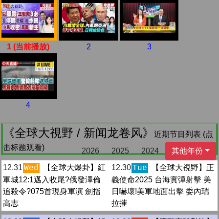
1 (当前播放)
2
3
4
《全球大視野 / 新闻龙卷风》
近期节目列表 (点
击标题观看)
2026
2025
2024
其他年份
12.31
【全球大爆卦】紅
12.30
【全球大視野】正
Wed
Tue
軍城12:1邁入收尾?俄發澤倫
義使命2025 台海實彈射擊 美
追殺令?075首現身軍演 劍指
日嚇壞!美軍地面出擊 委內瑞
高志
拉摧