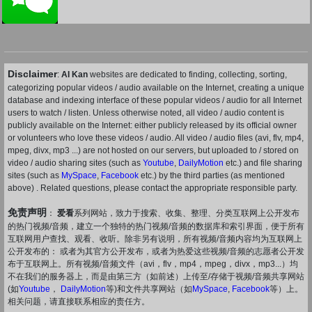
Disclaimer
:
AI Kan
websites are dedicated to finding, collecting, sorting,
categorizing popular videos / audio available on the Internet, creating a unique
database and indexing interface of these popular videos / audio for all Internet
users to watch / listen. Unless otherwise noted, all video / audio content is
publicly available on the Internet: either publicly released by its official owner
or volunteers who love these videos / audio. All video / audio files (avi, flv, mp4,
mpeg, divx, mp3 ...) are not hosted on our servers, but uploaded to / stored on
video / audio sharing sites (such as
Youtube
,
DailyMotion
etc.) and file sharing
sites (such as
MySpace
,
Facebook
etc.) by the third parties (as mentioned
above) . Related questions, please contact the appropriate responsible party.
免责声明
：
爱看
系列网站，致力于搜索、收集、整理、分类互联网上公开发布
的热门视频/音频，建立一个独特的热门视频/音频的数据库和索引界面，便于所有
互联网用户查找、观看、收听。除非另有说明，所有视频/音频内容均为互联网上
公开发布的： 或者为其官方公开发布，或者为热爱这些视频/音频的志愿者公开发
布于互联网上。所有视频/音频文件（avi，flv，mp4，mpeg，divx，mp3...）均
不在我们的服务器上，而是由第三方（如前述）上传至/存储于视频/音频共享网站
(如
Youtube
，
DailyMotion
等)和文件共享网站（如
MySpace
,
Facebook
等）上。
相关问题，请直接联系相应的责任方。