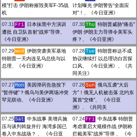
模”打击 伊朗称摧毁美军F-35战
计划曝光 伊朗警告“全面应
机
对”！、《今日亚洲》
07.31
日本抹黑中方演训
07.30
特朗普威胁“痛击”
Fri
Thu
遭批 自卫队首射“战斧”导弹、
伊朗 伊朗主力导弹令美军头
《今日亚洲》
疼？、《今日亚洲》
07.29
伊朗突袭美军基地
07.28
特朗普称达不成
Wed
Tue
特朗普一天内连见乌总统与以
协议继续打 以总理访白宫探
总理、《今日亚洲》
口风、 《今日亚洲》、《共
同关注》
07.27
美因弹药告急按下
07.26
俄乌互袭“大后
Mon
Sun
“暂停键”？俄乌与美伊两场冲突
方”！俄无人机被击落 北约东
罕见联动、《今日亚洲》
翼首“交锋”、 《今日亚
洲》、《共同关
07.25
中东战事 美增兵施
07.24
中东战事 特朗普
Sat
Fri
压与谈判斡旋并行 海湾多国已
考虑重启大规模作战 伊朗称
卷入中东战场？ 、 《今日亚
拦截美军“战斧”导弹 、 《今