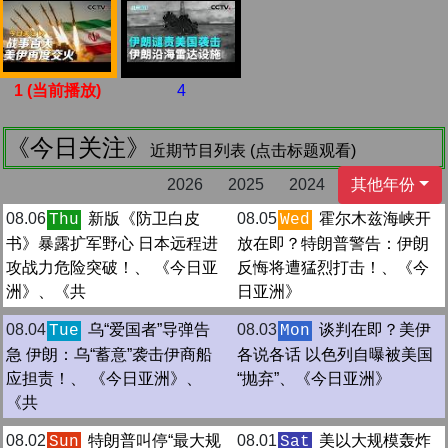
1 (当前播放)
4
《今日关注》
近期节目列表 (点击标题观看)
2026
2025
2024
其他年份
08.06
新版《防卫白皮
08.05
霍尔木兹海峡开
Thu
Wed
书》暴露扩军野心 日本远程进
放在即？特朗普警告：伊朗
攻战力危险突破！、 《今日亚
反悔将遭猛烈打击！、《今
洲》、《共
日亚洲》
08.04
乌“爱国者”导弹告
08.03
谈判在即？美伊
Tue
Mon
急 伊朗：乌“蓄意”袭击伊商船
各说各话 以色列自曝被美国
应担责！、 《今日亚洲》、
“抛弃”、《今日亚洲》
《共
08.02
特朗普叫停“最大规
08.01
美以大规模轰炸
Sun
Sat