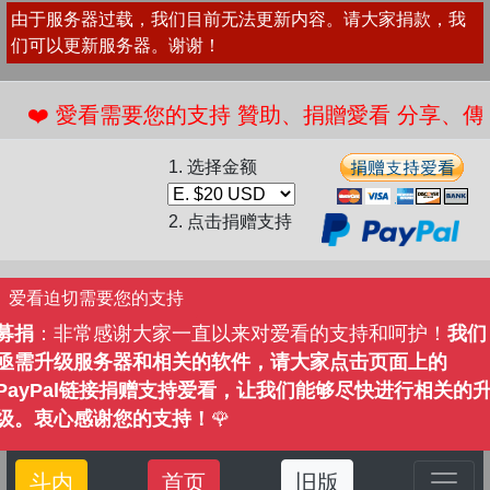
由于服务器过载，我们目前无法更新内容。请大家捐款，我
们可以更新服务器。谢谢！
️ 愛看需要您的支持 贊助、捐贈愛看 分享、傳播愛看
1. 选择金额
2. 点击捐赠支持
爱看迫切需要您的支持
募捐
：非常感谢大家一直以来对爱看的支持和呵护！
我们
亟需升级服务器和相关的软件，请大家点击页面上的
PayPal链接捐赠支持爱看，让我们能够尽快进行相关的
级。衷心感谢您的支持！
🌹
斗内
首页
旧版