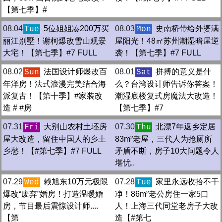
【第七季】#
08.04
5位姐姐凑200万买
08.03
史南桥带给外婆满
Tue
Mon
丽江别墅！谢柯爆改雪山观景
屋阳光！48㎡苏州潮湿暗屋逆
大宅！【第七季】#7 FULL
袭！【第七季】#7 FULL
08.02
法国设计师爆改百
08.01
拼搏的意义是什
Sun
Sat
年洋房！法式浪漫完美结合海
么？台湾设计师告诉你答案！
派复古！【第十季】#家装改
潮湿底楼复式房魔法大改造！
造 # #房
【第七季】#7
07.31
大别山农村土坯房
07.30
北漂7年返乡定居
Fri
Thu
屋大改造，留住中国人的乡土
83m²老屋，三代人为抢厕所
乡愁！【#第七季】#7 FULL
矛盾不断，房子10大问题令人
堪忧..
07.29
赖旭东10万元极限
07.28
家里永远收拾不干
Wed
Tue
爆改“废弃”婚房！打造温暖婚
净！86m²老公房住一家5口
房，节目最后震惊设计师....
人！上海三代同堂老房子大改
【第
造【#第七