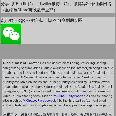
分享到FB（脸书），Twitter推特，G+。微博等20余社群网络
（点绿色Share可以显示全部）
点击微信logo -> 微信扫一扫 -> 分享到朋友圈
Disclaimer
:
AI Kan
websites are dedicated to finding, collecting, sorting,
categorizing popular videos / audio available on the Internet, creating a unique
database and indexing interface of these popular videos / audio for all Internet
users to watch / listen. Unless otherwise noted, all video / audio content is
publicly available on the Internet: either publicly released by its official owner
or volunteers who love these videos / audio. All video / audio files (avi, flv, mp4,
mpeg, divx, mp3 ...) are not hosted on our servers, but uploaded to / stored on
video / audio sharing sites (such as
Youtube
,
DailyMotion
etc.) and file sharing
sites (such as
MySpace
,
Facebook
etc.) by the third parties (as mentioned
above) . Related questions, please contact the appropriate responsible party.
免责声明
：
爱看
系列网站，致力于搜索、收集、整理、分类互联网上公开发布