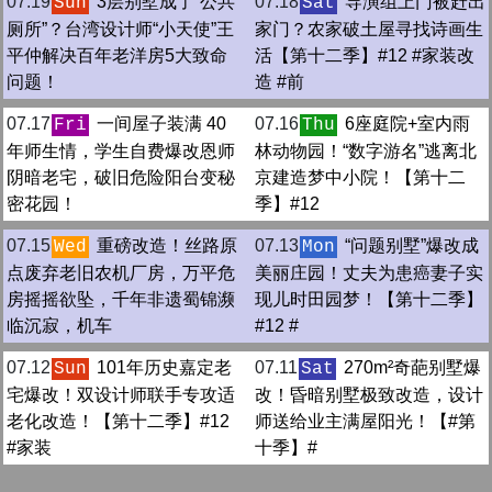
07.19
3层别墅成了“公共
07.18
导演组上门被赶出
Sun
Sat
厕所”？台湾设计师“小天使”王
家门？农家破土屋寻找诗画生
平仲解决百年老洋房5大致命
活【第十二季】#12 #家装改
问题！
造 #前
07.17
一间屋子装满 40
07.16
6座庭院+室内雨
Fri
Thu
年师生情，学生自费爆改恩师
林动物园！“数字游名”逃离北
阴暗老宅，破旧危险阳台变秘
京建造梦中小院！【第十二
密花园！
季】#12
07.15
重磅改造！丝路原
07.13
“问题别墅”爆改成
Wed
Mon
点废弃老旧农机厂房，万平危
美丽庄园！丈夫为患癌妻子实
房摇摇欲坠，千年非遗蜀锦濒
现儿时田园梦！【第十二季】
临沉寂，机车
#12 #
07.12
101年历史嘉定老
07.11
270m²奇葩别墅爆
Sun
Sat
宅爆改！双设计师联手专攻适
改！昏暗别墅极致改造，设计
老化改造！【第十二季】#12
师送给业主满屋阳光！【#第
#家装
十季】#