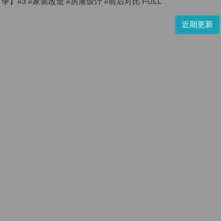
季】#3 #家装改造 #房屋设计 #前后对比 FULL
近期更新