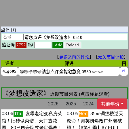
《梦想改造家》
近期节目列表 (点击标题观看)
2026
2025
2024
其他年份
08.06
发霉老宅变私房菜
08.05
35㎡碉堡楼逆天
Thu
Wed
馆！旧砖做菜谱、天井造花
改命！谢英凯爆改广州老破
园，80㎡四合院式老宅爆改！
楼！【#第七季】#7 FULL