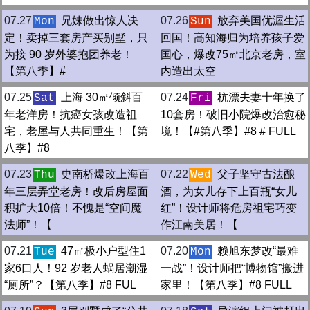
07.27
兄妹做出惊人决
07.26
放弃美国优渥生活
Mon
Sun
定！卖掉三套房产买别墅，只
回国！高知海归为培养孩子爱
为接 90 岁外婆抱团养老！
国心，爆改75㎡北京老房，室
【第八季】#
内造出太空
07.25
上海 30㎡倾斜百
07.24
杭漂夫妻十年换了
Sat
Fri
年老洋房！抗癌女孩改造祖
10套房！破旧小院爆改治愈秘
宅，老屋与人共同重生！【第
境！【#第八季】#8 # FULL
八季】#8
07.23
史南桥爆改上海百
07.22
父子坚守古法酿
Thu
Wed
年三层弄堂老房！改后房屋面
酒，为女儿存下上百瓶“女儿
积扩大10倍！不愧是“空间魔
红”！设计师将危房祖宅巧变
法师”！【
作江南美居！【
07.21
47㎡极小户型住1
07.20
赖旭东梦改“最难
Tue
Mon
家6口人！92 岁老人蜗居潮湿
一战”！设计师把“博物馆”搬进
“厕所”？【第八季】#8 FUL
家里！【第八季】#8 FULL