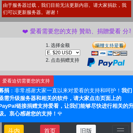
由于服务器过载，我们目前无法更新内容。请大家捐款，我
们可以更新服务器。谢谢！
❤️ 愛看需要您的支持 贊助、捐贈愛看 分享、傳
1. 选择金额
2. 点击捐赠支持
爱看迫切需要您的支持
募捐
：非常感谢大家一直以来对爱看的支持和呵护！
我们
亟需升级服务器和相关的软件，请大家点击页面上的
PayPal链接捐赠支持爱看，让我们能够尽快进行相关的
级。衷心感谢您的支持！
🌹
斗内
首页
旧版