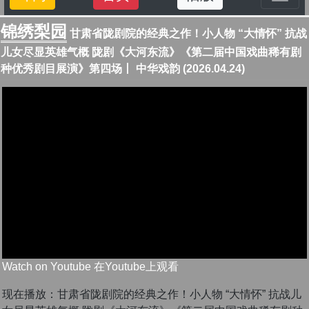
锦绣梨园
甘肃省陇剧院的经典之作！小人物 “大情怀” 抗战
儿女尽显英雄气概 陇剧《大河东流》《第二届中国戏曲稀有剧
种优秀剧目展演》第四场丨 中华戏韵 (2026.04.24)
Watch on Youtube 在Youtube上观看
现在播放：甘肃省陇剧院的经典之作！小人物 “大情怀” 抗战儿