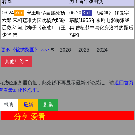
君 饰
力！青年戏曲演
06.24
宋王听谗言赐死杨
06.20
《洛神》[修复字
Wed
Sat
六郎 宋相寇准为国劝杨六郎破
幕版]1955年京剧电影梅派经
辽救宋 河北梆子《寇准》（王
典 曹植梦中与化身洛神的甄后
少华 饰
相约
更多《锦绣梨园》 >>>
📅
2026
2025
2024
其他年份
为减轻服务器负担，此处暂不再显示最新评论总汇。请
返回首页
查看最新评论总汇。
帮助
最新
剧集
分享 爱看