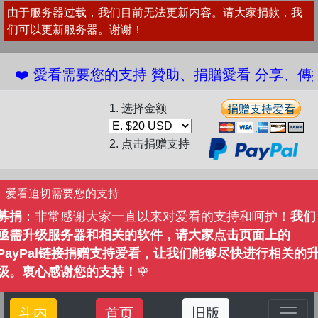
由于服务器过载，我们目前无法更新内容。请大家捐款，我
们可以更新服务器。谢谢！
️ 愛看需要您的支持 贊助、捐贈愛看 分享、傳播愛看
1. 选择金额
2. 点击捐赠支持
爱看迫切需要您的支持
募捐
：非常感谢大家一直以来对爱看的支持和呵护！
我们
亟需升级服务器和相关的软件，请大家点击页面上的
PayPal链接捐赠支持爱看，让我们能够尽快进行相关的
级。衷心感谢您的支持！
🌹
斗内
首页
旧版