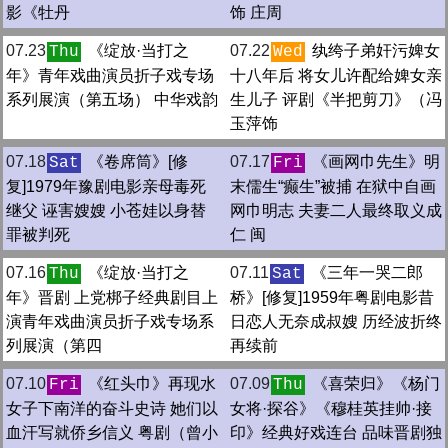
影《牡丹
饰 庄周
07.23
《绽放·当打之
07.22
纨绔子弟奸污婢女
Thu
Wed
年》青年戏曲演员折子戏专场
十八年后 将女儿许配给婢女亲
系列展演（第五场） 中华戏韵
生儿子 评剧《半把剪刀》（冯
玉萍饰
07.18
《卷席筒》[修
07.17
《画网巾先生》明
Sat
Fri
复]1979年豫剧电影亲母毒死
末儒生“癫生”被捕 在狱中自画
继父 诬害嫂嫂 小苍娃以身替
网巾明志 夫妻二人最终取义成
罪被判死
仁 闽
07.16
《绽放·当打之
07.11
《三年一哭二郎
Thu
Sat
年》晋剧 上党梆子经典剧目上
桥》[修复]1959年粤剧电影昔
演青年戏曲演员折子戏专场系
日恋人无奈成叔嫂 历经波折终
列展演（第四
再续前
07.10
《红头巾》再现水
07.09
《喜荣归》《杨门
Fri
Thu
女子下南洋的奋斗史诗 她们以
女将·探谷》《穆桂英挂帅·接
血汗写就侨乡信义 粤剧（曾小
印》经典好戏连台 品味晋剧独