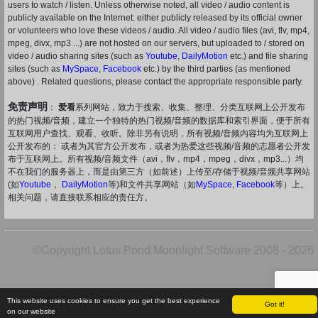
users to watch / listen. Unless otherwise noted, all video / audio content is
publicly available on the Internet: either publicly released by its official owner
or volunteers who love these videos / audio. All video / audio files (avi, flv, mp4,
mpeg, divx, mp3 ...) are not hosted on our servers, but uploaded to / stored on
video / audio sharing sites (such as
Youtube
,
DailyMotion
etc.) and file sharing
sites (such as
MySpace
,
Facebook
etc.) by the third parties (as mentioned
above) . Related questions, please contact the appropriate responsible party.
免责声明
：
爱看
系列网站，致力于搜索、收集、整理、分类互联网上公开发布
的热门视频/音频，建立一个独特的热门视频/音频的数据库和索引界面，便于所有
互联网用户查找、观看、收听。除非另有说明，所有视频/音频内容均为互联网上
公开发布的： 或者为其官方公开发布，或者为热爱这些视频/音频的志愿者公开发
布于互联网上。所有视频/音频文件（avi，flv，mp4，mpeg，divx，mp3...）均
不在我们的服务器上，而是由第三方（如前述）上传至/存储于视频/音频共享网站
(如
Youtube
，
DailyMotion
等)和文件共享网站（如
MySpace
,
Facebook
等）上。
相关问题，请直接联系相应的责任方。
©Copyright Lotus Pond Moonlight Software 2008 - 2026
This website uses cookies to ensure you get the best experience
Got it!
on our website