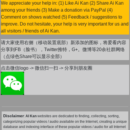
We appreciate your help in: (1) Like Ai Kan (2) Share Ai Kan
among your friends (3) Make a donation via PayPal (4)
Comment on shows watched (5) Feedback / suggestions to
improve. Do not hesitate, your help is very important for us and
all visitors / friends of Ai Kan.
请大家使用右侧（移动装置底部）新添加的图标，将爱看内容
分享到FB（脸书），Twitter推特，G+。微博等20余社群网络
（点绿色Share可以显示全部）
点击微信logo -> 微信扫一扫 -> 分享到朋友圈
Disclaimer
:
AI Kan
websites are dedicated to finding, collecting, sorting,
categorizing popular videos / audio available on the Internet, creating a unique
database and indexing interface of these popular videos / audio for all Internet