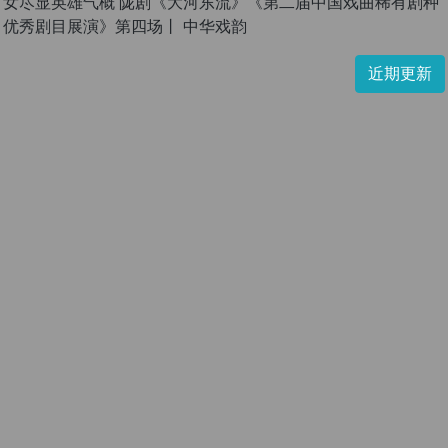
女尽显英雄气概 陇剧《大河东流》《第二届中国戏曲稀有剧种
优秀剧目展演》第四场丨 中华戏韵
近期更新