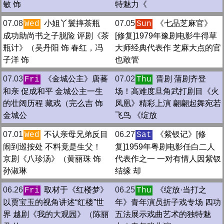
敏 饰
特魅力《
07.08
小姐丫鬟摔茶瓶
07.05
《七品芝麻官》
Wed
Sun
成功助尚书之子脱险 评剧《茶
[修复]1979年豫剧电影牛得草
瓶计》（吴丹阳 饰 春红，冯
大师经典代表作 芝麻大点的官
子洋 饰
也敢管
07.03
《金城公主》唐蕃
07.02
晋剧 蒲剧齐登
Fri
Thu
和亲 促成和平 金城公主一生
场！高难度旦角武打剧目《火
的壮阔历程 藏戏（完么吉 饰
凤凰》精彩上演 翩翩起舞宛若
金城公
飞鸟 《绽放
07.01
不认亲母兄弟反目
06.27
《紫钗记》[修
Wed
Sat
闹到巡按处 不料竟是生父！
复]1959年粤剧电影任白二人
京剧《八珍汤》（黄丽珠 饰
代表作之一 一对有情人因紫钗
孙淑琳
结缘 却
06.26
取材于《红楼梦》
06.25
《绽放·当打之
Fri
Thu
以贾宝玉的视角讲述“红楼”世
年》青年演员折子戏专场 四功
界 越剧《我的大观园》（陈丽
五法展示戏曲艺术的独特魅