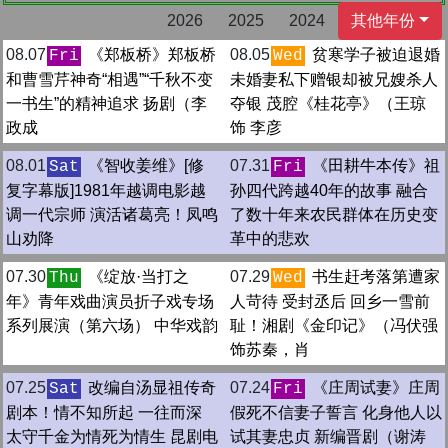
2026
2025
2024
其他年份
08.07
《郑板桥》郑板桥
08.05
贫寒学子被迫退婚
Fri
Wed
和曹雪芹神奇“相遇”“千秋不变
未婚妻私下赠银却被兄嫂杀人
一书生”的精神追求 扬剧（李
夺银 茂腔《桂花亭》（王琼
政成
饰 李彦
08.01
《智收姜维》[修
07.31
《田耕牛本传》祖
Sat
Fri
复字幕版]1981年越调电影越
孙四代跨越40年的故事 融合
调一代宗师 演活诸葛亮！凤鸣
了数十年来农民群体在历史变
山劝降
革中的悲欢
07.30
《绽放·当打之
07.29
书生赶考落第遭家
Thu
Wed
年》青年戏曲演员折子戏专场
人苛待 受封丞后 回乡一雪前
系列展演（第六场） 中华戏韵
耻！湘剧《金印记》（冯伏强
饰苏秦，肖
07.25
改编自汤显祖传奇
07.24
《庄周试妻》庄周
Sat
Fri
剧本！情不知所起 一往而深
假死不信妻子誓言 化身他人以
太守千金为情死为情生 昆剧电
试其妻忠贞 新编晋剧（谢涛