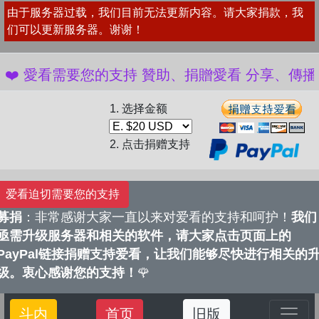
由于服务器过载，我们目前无法更新内容。请大家捐款，我
们可以更新服务器。谢谢！
️ 愛看需要您的支持 贊助、捐贈愛看 分享、傳播愛看 
1. 选择金额
2. 点击捐赠支持
爱看迫切需要您的支持
募捐
：非常感谢大家一直以来对爱看的支持和呵护！
我们
亟需升级服务器和相关的软件，请大家点击页面上的
PayPal链接捐赠支持爱看，让我们能够尽快进行相关的
级。衷心感谢您的支持！
🌹
斗内
首页
旧版