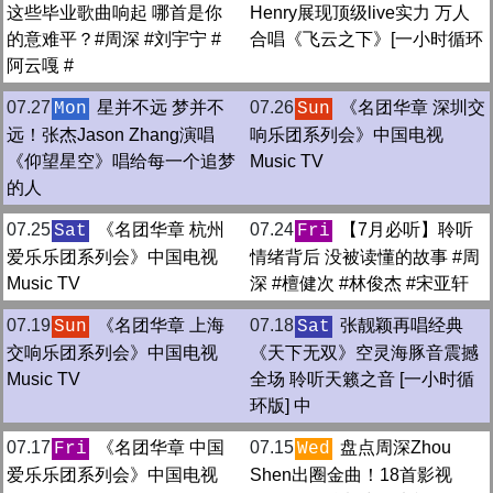
这些毕业歌曲响起 哪首是你
Henry展现顶级live实力 万人
的意难平？#周深 #刘宇宁 #
合唱《飞云之下》[一小时循环
阿云嘎 #
07.27
星并不远 梦并不
07.26
《名团华章 深圳交
Mon
Sun
远！张杰Jason Zhang演唱
响乐团系列会》中国电视
《仰望星空》唱给每一个追梦
Music TV
的人
07.25
《名团华章 杭州
07.24
【7月必听】聆听
Sat
Fri
爱乐乐团系列会》中国电视
情绪背后 没被读懂的故事 #周
Music TV
深 #檀健次 #林俊杰 #宋亚轩
07.19
《名团华章 上海
07.18
张靓颖再唱经典
Sun
Sat
交响乐团系列会》中国电视
《天下无双》空灵海豚音震撼
Music TV
全场 聆听天籁之音 [一小时循
环版] 中
07.17
《名团华章 中国
07.15
盘点周深Zhou
Fri
Wed
爱乐乐团系列会》中国电视
Shen出圈金曲！18首影视