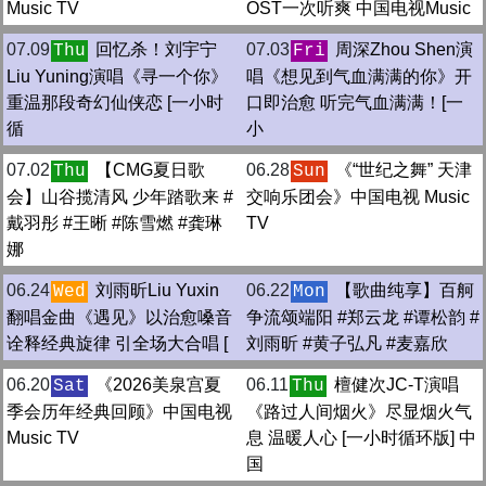
Music TV
OST一次听爽 中国电视Music
07.09
回忆杀！刘宇宁
07.03
周深Zhou Shen演
Thu
Fri
Liu Yuning演唱《寻一个你》
唱《想见到气血满满的你》开
重温那段奇幻仙侠恋 [一小时
口即治愈 听完气血满满！[一
循
小
07.02
【CMG夏日歌
06.28
《“世纪之舞” 天津
Thu
Sun
会】山谷揽清风 少年踏歌来 #
交响乐团会》中国电视 Music
戴羽彤 #王晰 #陈雪燃 #龚琳
TV
娜
06.24
刘雨昕Liu Yuxin
06.22
【歌曲纯享】百舸
Wed
Mon
翻唱金曲《遇见》以治愈嗓音
争流颂端阳 #郑云龙 #谭松韵 #
诠释经典旋律 引全场大合唱 [
刘雨昕 #黄子弘凡 #麦嘉欣
06.20
《2026美泉宫夏
06.11
檀健次JC-T演唱
Sat
Thu
季会历年经典回顾》中国电视
《路过人间烟火》尽显烟火气
Music TV
息 温暖人心 [一小时循环版] 中
国