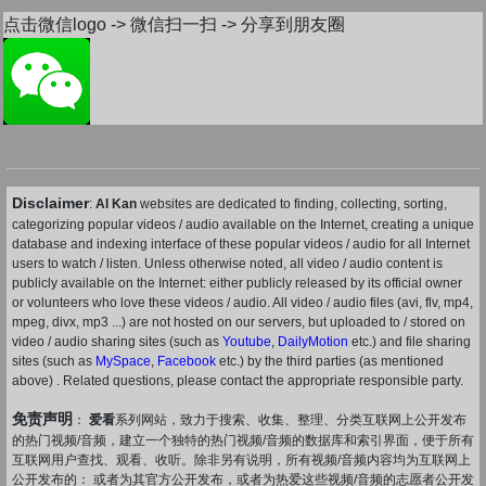
点击微信logo -> 微信扫一扫 -> 分享到朋友圈
Disclaimer
:
AI Kan
websites are dedicated to finding, collecting, sorting,
categorizing popular videos / audio available on the Internet, creating a unique
database and indexing interface of these popular videos / audio for all Internet
users to watch / listen. Unless otherwise noted, all video / audio content is
publicly available on the Internet: either publicly released by its official owner
or volunteers who love these videos / audio. All video / audio files (avi, flv, mp4,
mpeg, divx, mp3 ...) are not hosted on our servers, but uploaded to / stored on
video / audio sharing sites (such as
Youtube
,
DailyMotion
etc.) and file sharing
sites (such as
MySpace
,
Facebook
etc.) by the third parties (as mentioned
above) . Related questions, please contact the appropriate responsible party.
免责声明
：
爱看
系列网站，致力于搜索、收集、整理、分类互联网上公开发布
的热门视频/音频，建立一个独特的热门视频/音频的数据库和索引界面，便于所有
互联网用户查找、观看、收听。除非另有说明，所有视频/音频内容均为互联网上
公开发布的： 或者为其官方公开发布，或者为热爱这些视频/音频的志愿者公开发