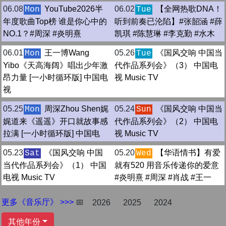
06.08
YouTube2026半
06.02
【全网热歌DNA！
Mon
Tue
年度歌曲Top榜 谁是你心中的
听到前奏已沦陷】#张韶涵 #薛
NO.1？#周深 #炎明熹
凯琪 #陈慧琳 #李克勤 #水木
06.01
王一博Wang
05.26
《国风交响 中国当
Mon
Tue
Yibo《天高海阔》唱出少年激
代作品系列会》（3） 中国电
昂力量 [一小时循环版] 中国电
视 Music TV
视
05.25
周深Zhou Shen娓
05.24
《国风交响 中国当
Mon
Sun
娓道来《遥遥》开口就故事感
代作品系列会》（2） 中国电
拉满 [一小时循环版] 中国电
视 Music TV
05.23
《国风交响 中国
05.20
【华语情书】有爱
Sat
Wed
当代作品系列会》（1） 中国
就有520 用音乐传递你的爱意
电视 Music TV
#炎明熹 #周深 #肖战 #王一
更多《音乐厅》 >>>
📅
2026
2025
2024
其他年份