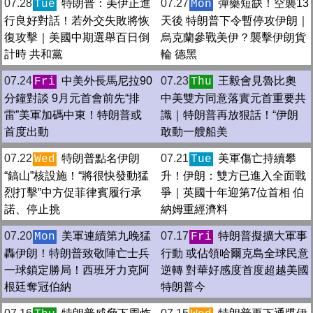
07.28
特朗普：美伊正進
07.27
彈藥短缺！空襲13
Tue
Mon
行良好對話！若外交失敗將恢
天後 特朗普下令暫停攻伊朗｜
復攻擊｜美國中期選舉百日倒
烏克蘭參戰美伊？襲擊伊朗貨
計時 共和黨
輪 德黑
07.24
中美外長馬尼拉90
07.23
王毅會見魯比奧
Fri
Thu
分鐘對談 9月元首會前先“排
中美雙方同意落實元首重要共
雷”美軍加碼中東！特朗普或
識｜特朗普再放狠話！“伊朗
首度出動
敢動一艘船美
07.22
特朗普點名伊朗
07.21
美軍傷亡持續攀
Wed
Tue
“鎬山”核設施！“將很快發動猛
升！伊朗：雙方已進入全面戰
烈打擊”中方促菲律賓履行承
爭｜英國十年迎第7位首相 伯
諾、停止挑
納姆重經濟料
07.20
美軍連續第九晚猛
07.17
特朗普擬擴大軍事
Mon
Fri
轟伊朗！特朗普致敬陣亡士兵
行動 或佔領哈爾克島全球民意
一球鎖定勝局！西班牙力克阿
逆轉 對華好感度首度超越美國
根廷奪冠伯納
特朗普今