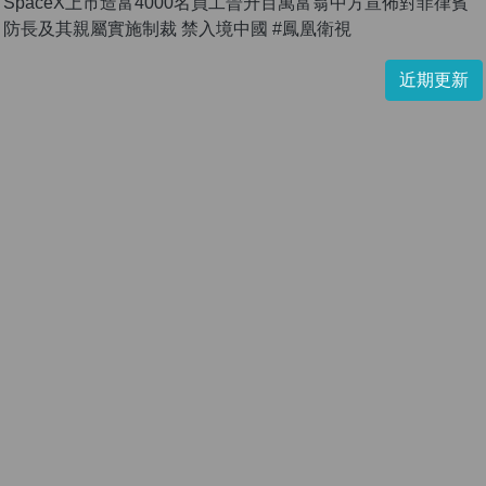
SpaceX上市造富4000名員工晉升百萬富翁中方宣佈對菲律賓
防長及其親屬實施制裁 禁入境中國 #鳳凰衛視
近期更新