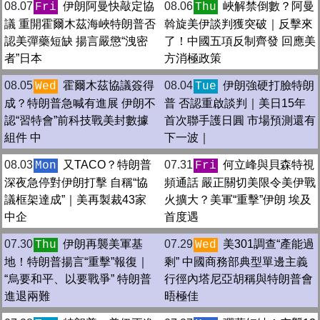
08.07
伊朗阿曼快敲定協
08.06
峽解禁倒數？阿曼
Fri
Thu
議 重開霍爾木茲海峽特朗普否
斡旋美伊談判獲突破｜反擊來
認美彈藥短缺 揚言嚴懲“洩密
了！中國五項反制齊發 回應美
者”日本
方消極政策
08.05
霍爾木茲協議簽得
08.04
伊朗強硬打臉特朗
Wed
Tue
成？特朗普急喊有進展 伊朗不
普 否認重啟談判｜美日15年
認“習特會”前科技戰美封數據
首次聯手護日圓 市場預測還有
組件 中
下一波｜
08.03
又TACO？特朗普
07.31
何立峰與貝森特視
Mon
Fri
深夜急停對伊朗打擊 自稱“協
頻通話 嚴正關切美限令美伊戰
議框架達成”｜美再製裁43家
火擴大？美軍“重擊”伊朗 埃及
中企
首度遇
07.30
伊朗再襲美軍基
07.29
美301調查“產能過
Thu
Wed
地！特朗普揚言“重擊”報復｜
剩” 中國商務部典型單邊主義
“烏要和平、以要戰爭” 特朗普
行徑內塔尼亞胡稱與特朗普會
進退兩難
晤極佳