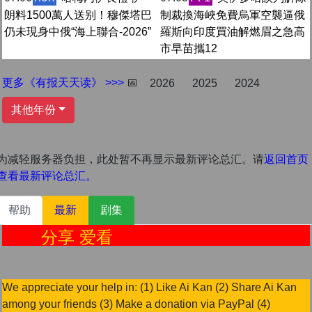
朗料1500萬人送别！穆傑塔巴
制裁換海峽免費烏軍空襲逼俄
仍未現身中俄“海上聯合-2026”
羅斯向印度買油解燃眉之急高
市早苗攜12
更多《有报天天读》 >>>
📅
2026
2025
2024
其他年份
为减轻服务器负担，此处暂不再显示最新评论总汇。请
返回首页
查看最新评论总汇。
帮助
最新
剧集
分享 爱看
We appreciate your help in: (1) Like Ai Kan (2) Share Ai Kan
among your friends (3) Make a donation via PayPal (4)