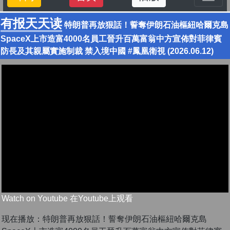
有报天天读
特朗普再放狠話！誓奪伊朗石油樞紐哈爾克島
SpaceX上市造富4000名員工晉升百萬富翁中方宣佈對菲律賓
防長及其親屬實施制裁 禁入境中國 #鳳凰衛視 (2026.06.12)
Watch on Youtube 在Youtube上观看
现在播放：特朗普再放狠話！誓奪伊朗石油樞紐哈爾克島