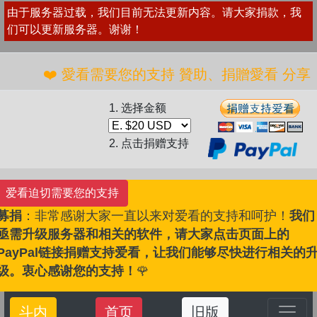
由于服务器过载，我们目前无法更新内容。请大家捐款，我
们可以更新服务器。谢谢！
️ 愛看需要您的支持 贊助、捐贈愛看 分享、傳播愛看 
1. 选择金额
2. 点击捐赠支持
爱看迫切需要您的支持
募捐
：非常感谢大家一直以来对爱看的支持和呵护！
我们
亟需升级服务器和相关的软件，请大家点击页面上的
PayPal链接捐赠支持爱看，让我们能够尽快进行相关的
级。衷心感谢您的支持！
🌹
斗内
首页
旧版