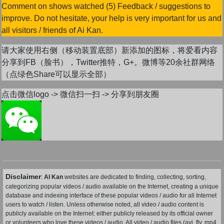
Comment on shows watched (5) Feedback / suggestions to
improve. Do not hesitate, your help is very important for us and
all visitors / friends of Ai Kan.
请大家使用右侧（移动装置底部）新添加的图标，将爱看内容
分享到FB（脸书），Twitter推特，G+。微博等20余社群网络
（点绿色Share可以显示全部）
点击微信logo -> 微信扫一扫 -> 分享到朋友圈
Disclaimer
:
AI Kan
websites are dedicated to finding, collecting, sorting,
categorizing popular videos / audio available on the Internet, creating a unique
database and indexing interface of these popular videos / audio for all Internet
users to watch / listen. Unless otherwise noted, all video / audio content is
publicly available on the Internet: either publicly released by its official owner
or volunteers who love these videos / audio. All video / audio files (avi, flv, mp4,