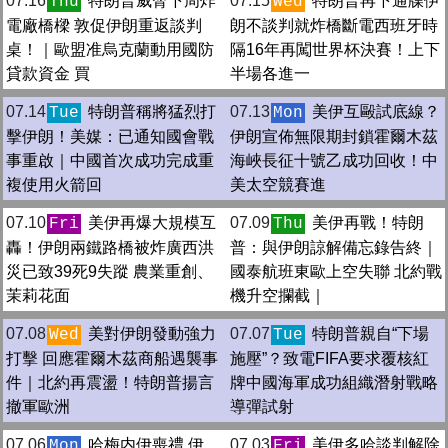
07.16
特朗普威脅下周炸
07.15
特朗普再下通牒伊
Thu
Wed
電廠橋樑 敦促伊朗重返談判
朗不談判就炸橋斷電西班牙時
桌！｜歐盟准烏克蘭動用國防
隔16年再闖世界杯決賽！上下
貸款資金 買
半場各進一
07.14
特朗普稱將猛烈打
07.13
美伊互毆試底線？
Tue
Mon
擊伊朗！美媒：已通知國會戰
伊朗宣佈無限期封鎖霍爾木茲
事重啟｜中國首次成功完成重
海峽長征十號乙成功回收！中
複使用火箭回
美太空競賽進
07.10
美伊再爆大規模互
07.09
美伊再戰！特朗
Fri
Thu
轟！伊朗兩鐵路橋被炸廣西洪
普：與伊朗諒解備忘錄告終｜
災已致39死9失蹤 農業重創、
國泰航班東歐上空失聯 北約戰
茉莉花面
機升空攔截｜
07.08
美對伊朗發動強力
07.07
特朗普親自“下場
Wed
Tue
打擊 回應霍爾木茲商船遇襲事
施壓”？致電FIFA要求覆核紅
件｜北約再震盪！特朗普揚言
牌中國海軍成功組織潛射戰略
撤軍歐洲
導彈試射
07.06
哈梅内伊喪禮 伊
07.03
美伊多哈談判解除
Mon
Fri