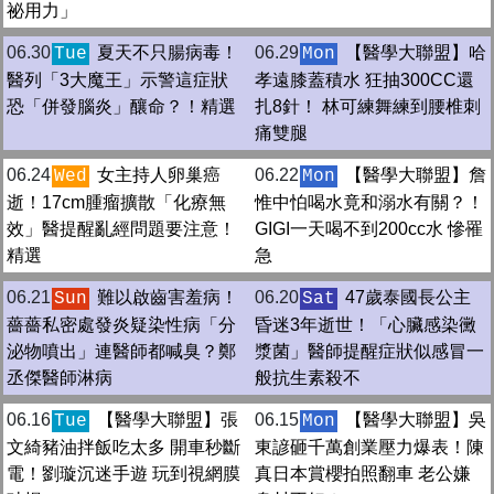
祕用力」
06.30
夏天不只腸病毒！
06.29
【醫學大聯盟】哈
Tue
Mon
醫列「3大魔王」示警這症狀
孝遠膝蓋積水 狂抽300CC還
恐「併發腦炎」釀命？！精選
扎8針！ 林可練舞練到腰椎刺
痛雙腿
06.24
女主持人卵巢癌
06.22
【醫學大聯盟】詹
Wed
Mon
逝！17cm腫瘤擴散「化療無
惟中怕喝水竟和溺水有關？！
效」醫提醒亂經問題要注意！
GIGI一天喝不到200cc水 慘罹
精選
急
06.21
難以啟齒害羞病！
06.20
47歲泰國長公主
Sun
Sat
薔薔私密處發炎疑染性病「分
昏迷3年逝世！「心臟感染黴
泌物噴出」連醫師都喊臭？鄭
漿菌」醫師提醒症狀似感冒一
丞傑醫師淋病
般抗生素殺不
06.16
【醫學大聯盟】張
06.15
【醫學大聯盟】吳
Tue
Mon
文綺豬油拌飯吃太多 開車秒斷
東諺砸千萬創業壓力爆表！陳
電！劉璇沉迷手遊 玩到視網膜
真日本賞櫻拍照翻車 老公嫌