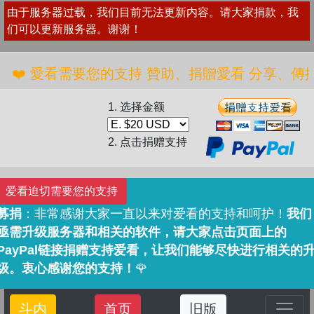
由于服务器过载，我们目前无法更新内容。请大家捐款，我
们可以更新服务器。谢谢！
️ 愛看需要您的支持 贊助、捐贈愛看 分享、傳播愛看 
1. 选择金额
2. 点击捐赠支持
爱看迫切需要您的支持
募捐
：非常感谢大家一直以来对爱看的支持和呵护！
我们
亟需升级服务器和相关的软件，请大家点击页面上的
PayPal链接捐赠支持爱看，让我们能够尽快进行相关的
级。衷心感谢您的支持！
🌹
斗内
首页
旧版