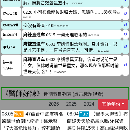
《醫師好辣》
近期节目列表 (点击标题观看)
2026
2025
2024
其他年份
08.05
47歲台中皮膚科名
08.04
【醫學大聯盟】布
Wed
Tue
醫陳世倫倒地猝逝！醫示警
蘭妮天天珍奶當水喝 泌尿道
「7大高危險族群」猝死風險
感染住院15天！高山峰湖南吃