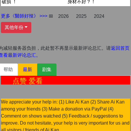
破損 ！
身材不好？！
更多《醫師好辣》 >>>
📅
2026
2025
2024
其他年份
为减轻服务器负担，此处暂不再显示最新评论总汇。请
返回首页
查看最新评论总汇。
帮助
最新
剧集
点赞 爱看
We appreciate your help in: (1) Like Ai Kan (2) Share Ai Kan
among your friends (3) Make a donation via PayPal (4)
Comment on shows watched (5) Feedback / suggestions to
improve. Do not hesitate, your help is very important for us and
all visitors / friends of Ai Kan.