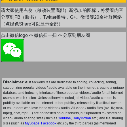
请大家使用右侧（移动装置底部）新添加的图标，将爱看内容
分享到FB（脸书），Twitter推特，G+。微博等20余社群网络
（点绿色Share可以显示全部）
点击微信logo -> 微信扫一扫 -> 分享到朋友圈
Disclaimer
:
AI Kan
websites are dedicated to finding, collecting, sorting,
categorizing popular videos / audio available on the Internet, creating a unique
database and indexing interface of these popular videos / audio for all Internet
users to watch / listen. Unless otherwise noted, all video / audio content is
publicly available on the Internet: either publicly released by its official owner
or volunteers who love these videos / audio. All video / audio files (avi, flv, mp4,
mpeg, divx, mp3 ...) are not hosted on our servers, but uploaded to / stored on
video / audio sharing sites (such as
Youtube
,
DailyMotion
etc.) and file sharing
sites (such as
MySpace
,
Facebook
etc.) by the third parties (as mentioned