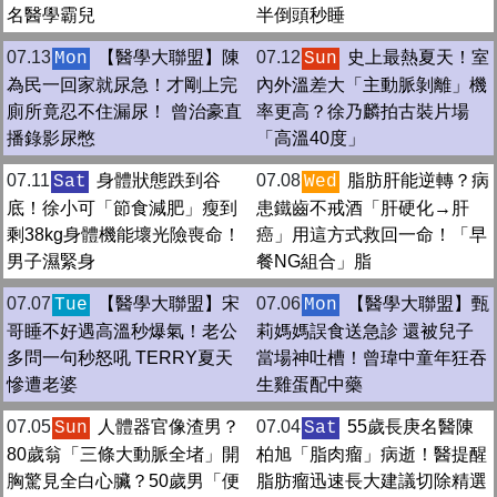
名醫學霸兒
半倒頭秒睡
07.13
【醫學大聯盟】陳
07.12
史上最熱夏天！室
Mon
Sun
為民一回家就尿急！才剛上完
內外溫差大「主動脈剝離」機
廁所竟忍不住漏尿！ 曾治豪直
率更高？徐乃麟拍古裝片場
播錄影尿憋
「高溫40度」
07.11
身體狀態跌到谷
07.08
脂肪肝能逆轉？病
Sat
Wed
底！徐小可「節食減肥」瘦到
患鐵齒不戒酒「肝硬化→肝
剩38kg身體機能壞光險喪命！
癌」用這方式救回一命！「早
男子濕緊身
餐NG組合」脂
07.07
【醫學大聯盟】宋
07.06
【醫學大聯盟】甄
Tue
Mon
哥睡不好遇高溫秒爆氣！老公
莉媽媽誤食送急診 還被兒子
多問一句秒怒吼 TERRY夏天
當場神吐槽！曾瑋中童年狂吞
慘遭老婆
生雞蛋配中藥
07.05
人體器官像渣男？
07.04
55歲長庚名醫陳
Sun
Sat
80歲翁「三條大動脈全堵」開
柏旭「脂肉瘤」病逝！醫提醒
胸驚見全白心臟？50歲男「便
脂肪瘤迅速長大建議切除精選