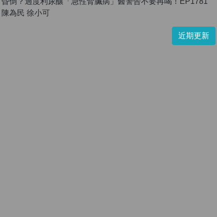
昏倒？過度利尿釀「急性腎臟病」醫警告不要再喝！EP1781
陳為民 徐小可
近期更新