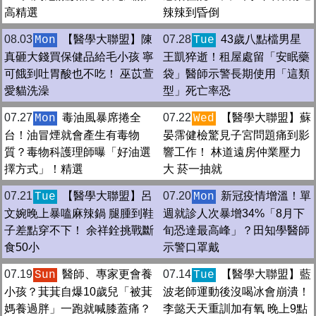
高精選
辣辣到昏倒
08.03
【醫學大聯盟】陳
07.28
43歲八點檔男星
Mon
Tue
真砸大錢買保健品給毛小孩 寧
王凱猝逝！租屋處留「安眠藥
可餓到吐胃酸也不吃！ 巫苡萱
袋」醫師示警長期使用「這類
愛貓洗澡
型」死亡率恐
07.27
毒油風暴席捲全
07.22
【醫學大聯盟】蘇
Mon
Wed
台！油冒煙就會產生有毒物
晏霈健檢驚見子宮問題痛到影
質？毒物科護理師曝「好油選
響工作！ 林道遠房仲業壓力
擇方式」！精選
大 菸一抽就
07.21
【醫學大聯盟】呂
07.20
新冠疫情增溫！單
Tue
Mon
文婉晚上暴嗑麻辣鍋 腿腫到鞋
週就診人次暴增34%「8月下
子差點穿不下！ 余祥銓挑戰斷
旬恐達最高峰」？田知學醫師
食50小
示警口罩戴
07.19
醫師、專家更會養
07.14
【醫學大聯盟】藍
Sun
Tue
小孩？萁萁自爆10歲兒「被萁
波老師運動後沒喝冰會崩潰！
媽養過胖」一跑就喊膝蓋痛？
李懿天天重訓加有氧 晚上9點