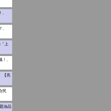
！、
？、
的「上
議！、
、【亮
合民
題油品