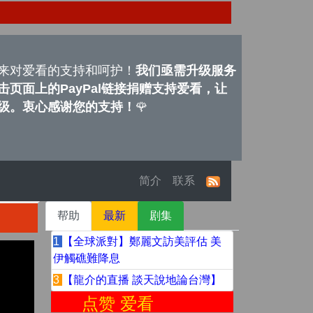
来对爱看的支持和呵护！
我们亟需升级服务
页面上的PayPal链接捐赠支持爱看，让
级。衷心感谢您的支持！
🌹
简介
联系
帮助
最新
剧集
1
【全球派對】鄭麗文訪美評估 美
伊觸礁難降息
3
【龍介的直播 談天說地論台灣】
点赞 爱看