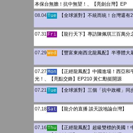
本保台無膽！抗中無望！、【亮劍台灣】EP
08.04
【全球派對】不統而統！台灣還有2
Tue
07.31
【龍行天下】專訪陳佩琪三百萬分
Fri
07.29
【豐富東南西北龍鳳配】半導體大
Wed
07.27
【正經龍鳳配】中國進場！西亞和
Mon
光！、【亮點交鋒】EP210 黃仁勳挺開源
07.21
【全球派對】三個「抗中政權」同
Tue
07.18
【龍介的直播 談天說地論台灣】
Sat
07.16
【正經龍鳳配】超級雙標的美國！
Thu