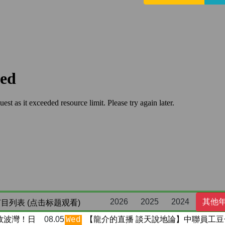
2026
2025
2024
其他
目列表 (点击标题观看)
敗波灣！日
08.05
【龍介的直播 談天說地論】中聯員工豆
Wed