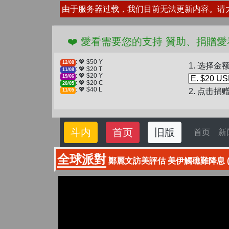
由于服务器过载，我们目前无法更新内容。请
❤️ 愛看需要您的支持 贊助、捐贈愛看 分享
: 💖 $50 Y
12/08
1. 选择金
: 💖 $20 T
11/08
: 💖 $20 Y
19/06
: 💖 $20 C
20/05
: 💖 $40 L
2. 点击捐
11/05
斗内
首页
旧版
首页
新
全球派對
鄭麗文訪美評估 美伊觸礁難降息 (202