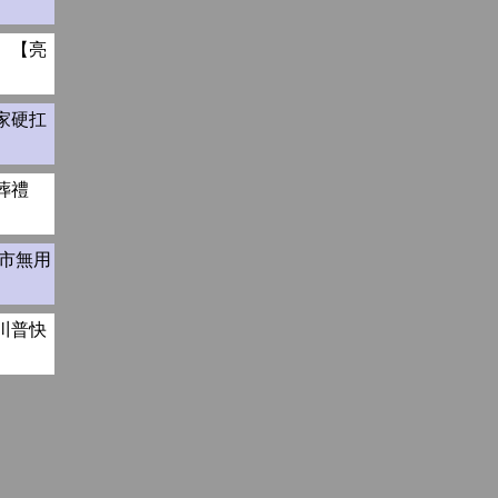
、【亮
家硬扛
葬禮
市無用
川普快