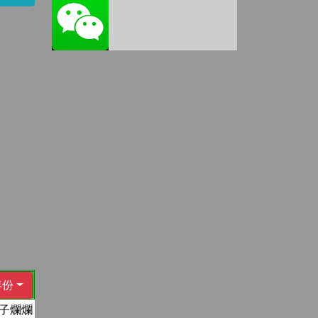
年份
子爛爛