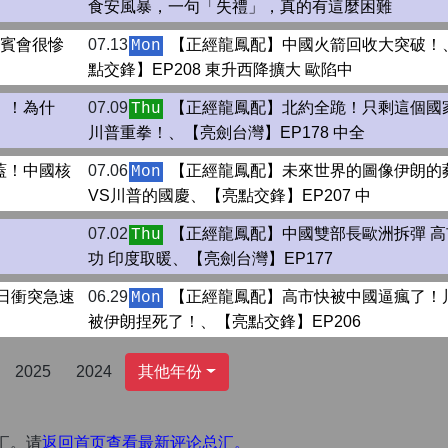
食安風暴，一句「失禮」，真的有這麼困難
律賓會很慘
07.13
【正經龍鳳配】中國火箭回收大突破！
Mon
點交鋒】EP208 東升西降擴大 歐陷中
」！為什
07.09
【正經龍鳳配】北約全跪！只剩這個國
Thu
川普重拳！、【亮劍台灣】EP178 中全
蓋！中國核
07.06
【正經龍鳳配】未來世界的圖像伊朗的
Mon
VS川普的國慶、【亮點交鋒】EP207 中
07.02
【正經龍鳳配】中國雙部長歐洲拆彈 高
Thu
功 印度取暖、【亮劍台灣】EP177
中日衝突急速
06.29
【正經龍鳳配】高市快被中國逼瘋了！
Mon
被伊朗捏死了！、【亮點交鋒】EP206
2025
2024
其他年份
汇。请
返回首页查看最新评论总汇。