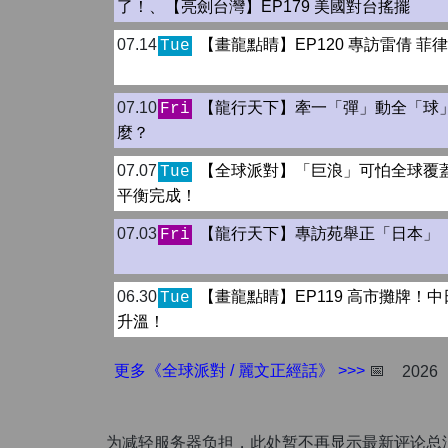
了！、【亮劍台灣】EP179 美國對台搖擺
07.14
【畫龍點睛】EP120 專訪雷倩 菲
Tue
07.10
【龍行天下】牽一「彈」動全「球
Fri
麼？
07.07
【全球派對】「巨浪」可怕全球覆
Tue
平衡完成！
07.03
【龍行天下】專訪苑舉正「日本」
Fri
06.30
【畫龍點睛】EP119 高市攤牌！
Tue
升溫！
更多《全球派對 / 麗文正經話》 >>>
📅
2026
为减轻服务器负担，此处暂不再显示最新评论总