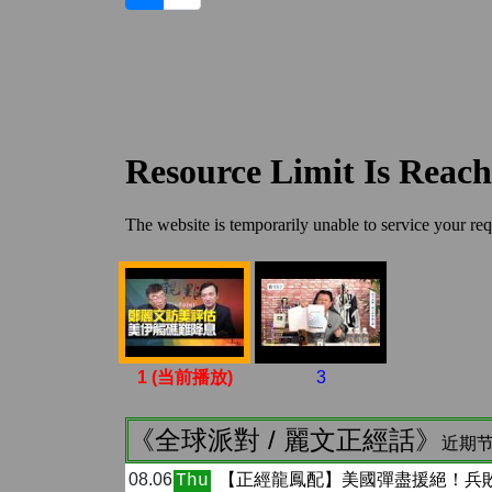
1 (当前播放)
3
《全球派對 / 麗文正經話》
近期节
08.06
【正經龍鳳配】美國彈盡援絕！兵
Thu