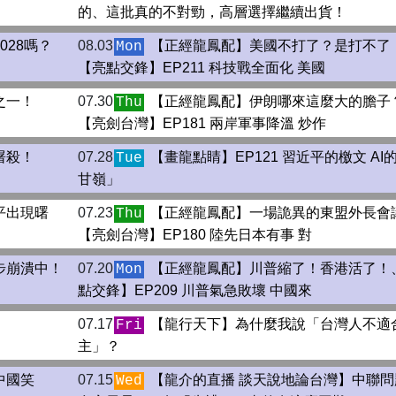
的、這批真的不對勁，高層選擇繼續出貨！
028嗎？
08.03
【正經龍鳳配】美國不打了？是打不了
Mon
【亮點交鋒】EP211 科技戰全面化 美國
之一！
07.30
【正經龍鳳配】伊朗哪來這麼大的膽子
Thu
【亮劍台灣】EP181 兩岸軍事降溫 炒作
屠殺！
07.28
【畫龍點睛】EP121 習近平的檄文 AI
Tue
甘嶺」
平出現曙
07.23
【正經龍鳳配】一場詭異的東盟外長會
Thu
【亮劍台灣】EP180 陸先日本有事 對
步崩潰中！
07.20
【正經龍鳳配】川普縮了！香港活了！
Mon
點交鋒】EP209 川普氣急敗壞 中國來
07.17
【龍行天下】為什麼我說「台灣人不適
Fri
主」？
中國笑
07.15
【龍介的直播 談天說地論台灣】中聯問
Wed