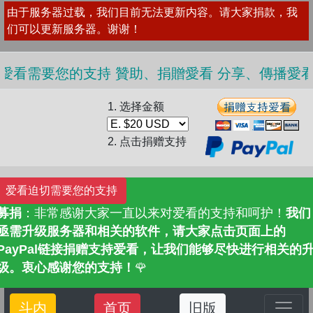
由于服务器过载，我们目前无法更新内容。请大家捐款，我
们可以更新服务器。谢谢！
看需要您的支持 贊助、捐贈愛看 分享、傳播愛看 ❤️
1. 选择金额
2. 点击捐赠支持
爱看迫切需要您的支持
募捐
：非常感谢大家一直以来对爱看的支持和呵护！
我们
亟需升级服务器和相关的软件，请大家点击页面上的
PayPal链接捐赠支持爱看，让我们能够尽快进行相关的
级。衷心感谢您的支持！
🌹
斗内
首页
旧版