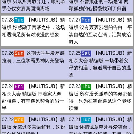
编版 男嘉宾勇敢奔赴，顺利牵
编版 不曾预想的一场邂逅 两
手心仪女嘉宾圆满离场
颗孤独的心慢慢找到了归宿
07.28
【MULTISUB】精
07.27
【MULTISUB】精
Tue
Mon
编版 好感融于言谈之中，这场
编版 没有轰轰烈烈的告白，平
相遇满足所有对浪漫的想象
淡自然的互动点滴，汇聚成治
愈人
07.26
这期大学生发差感
07.25
【MULTISUB】新
Sun
Sat
拉满，三位学霸男神闪亮登场
相亲大会 精编版 一场带着父
母的相遇，邂逅属于自己的温
柔
07.24
【MULTISUB】新
07.23
【MULTISUB】精
Fri
Thu
相亲大会 精编版 带着家人奔
编版 所有漫长孤单的等候都值
赴相遇，有幸遇见契合的另一
得，只为在舞台遇见这个能够
半
读懂
07.22
【MULTISUB】精
07.21
【MULTISUB】精
Wed
Tue
编版 无需过多言语解释，这份
编版 怀揣诚意奔赴寻爱舞台，