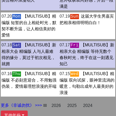
契合格外浪漫动人
意外收获双向好感，开启一段
满是
07.20
【MULTISUB】精
07.19
这届大学生男嘉宾
Mon
Sun
编版 短暂的台上相处时光，默
把相亲相得明明白白！
契不断升温，让人相信美好的
爱情
07.18
【MULTISUB】新
07.17
【MULTISUB】新
Sat
Fri
相亲大会 精编版 人与人最难
相亲大会 精编版 等待无数个
得的缘分，莫过于初次相见，
春秋时光，终于在这一刻遇见
就拥
知己
07.16
【MULTISUB】精
07.15
【MULTISUB】精
Thu
Wed
编版 不必刻意迎合，不用勉强
编版 双向试探，眼神里流淌的
伪装， 爱情最理想浪漫的开端
暖意，勾勒出成年人最美好的
浪漫
更多《非诚勿扰》 >>>
📅
2026
2025
2024
其他年份