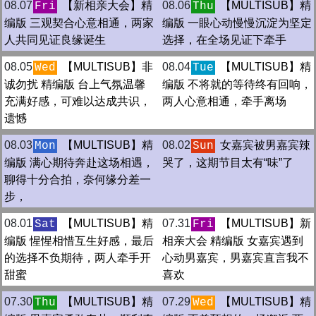
08.07
【新相亲大会】精
08.06
【MULTISUB】精
Fri
Thu
编版 三观契合心意相通，两家
编版 一眼心动慢慢沉淀为坚定
人共同见证良缘诞生
选择，在全场见证下牵手
08.05
【MULTISUB】非
08.04
【MULTISUB】精
Wed
Tue
诚勿扰 精编版 台上气氛温馨
编版 不将就的等待终有回响，
充满好感，可难以达成共识，
两人心意相通，牵手离场
遗憾
08.03
【MULTISUB】精
08.02
女嘉宾被男嘉宾辣
Mon
Sun
编版 满心期待奔赴这场相遇，
哭了，这期节目太有“味”了
聊得十分合拍，奈何缘分差一
步，
08.01
【MULTISUB】精
07.31
【MULTISUB】新
Sat
Fri
编版 惺惺相惜互生好感，最后
相亲大会 精编版 女嘉宾遇到
的选择不负期待，两人牵手开
心动男嘉宾，男嘉宾直言我不
甜蜜
喜欢
07.30
【MULTISUB】精
07.29
【MULTISUB】精
Thu
Wed