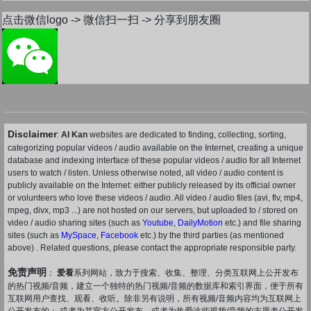
点击微信logo -> 微信扫一扫 -> 分享到朋友圈
Disclaimer
:
AI Kan
websites are dedicated to finding, collecting, sorting,
categorizing popular videos / audio available on the Internet, creating a unique
database and indexing interface of these popular videos / audio for all Internet
users to watch / listen. Unless otherwise noted, all video / audio content is
publicly available on the Internet: either publicly released by its official owner
or volunteers who love these videos / audio. All video / audio files (avi, flv, mp4,
mpeg, divx, mp3 ...) are not hosted on our servers, but uploaded to / stored on
video / audio sharing sites (such as
Youtube
,
DailyMotion
etc.) and file sharing
sites (such as
MySpace
,
Facebook
etc.) by the third parties (as mentioned
above) . Related questions, please contact the appropriate responsible party.
免责声明
：
爱看
系列网站，致力于搜索、收集、整理、分类互联网上公开发布
的热门视频/音频，建立一个独特的热门视频/音频的数据库和索引界面，便于所有
互联网用户查找、观看、收听。除非另有说明，所有视频/音频内容均为互联网上
公开发布的： 或者为其官方公开发布，或者为热爱这些视频/音频的志愿者公开发