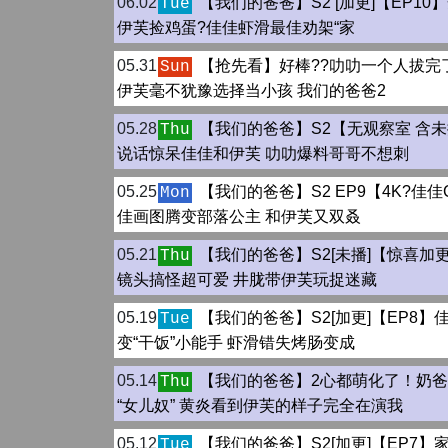
06.02
【我们的爸爸】S2 [加更]【EP10
Tue
伊芙捡鸡蛋?佳佳虾滑最佳劝架“家
05.31
【抢先看】好棒??叻叻一个人拔完
Sun
伊芙毫不犹豫选择当小孩 我们的爸爸2
05.28
【我们的爸爸】S2【无观察室 含
Thu
说话惊呆佳佳和伊芙 叻叻爆料哥哥不想刺
05.25
【我们的爸爸】S2 EP9【4K?佳佳
Mon
佳画图腾变部落公主 和伊芙又双叒
05.21
【我们的爸爸】S2[未播]【惊喜加
Thu
镜头搞怪超可爱 井胧带伊芙玩捉迷藏
05.19
【我们的爸爸】S2[加更]【EP8】
Tue
变“干饭”小能手 虾滑错失烤肠变成
05.14
【我们的爸爸】2心都萌化了！奶
Thu
“女儿奴” 黄炎看到伊芙的样子完全在演我
05.12
【我们的爸爸】S2[加更]【EP7】
Tue