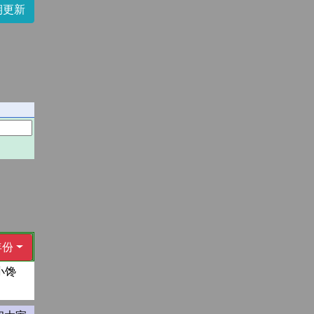
期更新
年份
小馋