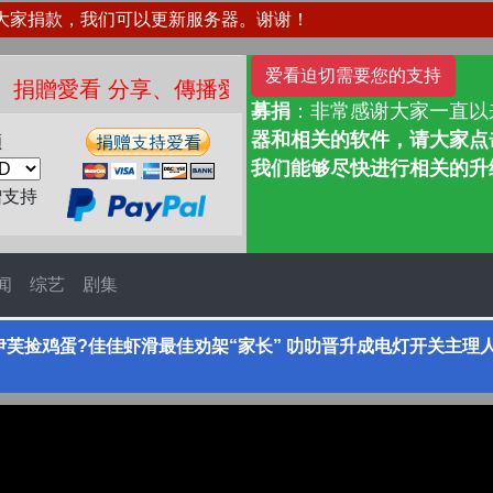
大家捐款，我们可以更新服务器。谢谢！
爱看迫切需要您的支持
看 分享、傳播愛看 ❤️
募捐
：非常感谢大家一直以
器和相关的软件，请大家点击
额
我们能够尽快进行相关的升
赠支持
闻
综艺
剧集
涵抱伊芙捡鸡蛋?佳佳虾滑最佳劝架“家长” 叻叻晋升成电灯开关主理人 