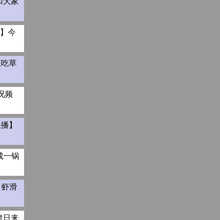
和大家
0】今
狂吃草
况频
未播】
成一锅
！虾滑
建日来