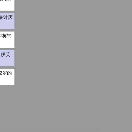
芙最讨厌
伊芙钓
】伊芙
2岁的