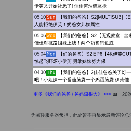
伊芙又开始社恐了! 佳佳何浩楠互抢
05.10
【我们的爸爸】S2[MULTISUB]【
Sun
人能拒绝伊芙！奶爸女儿奴属性
05.06
【我们的爸爸】S2【无观察室 | 
Wed
佳佳对抗路姐妹上线！两个奶爸钓鱼胜
05.04
【们的爸爸】S2 EP6【4K伊芙C
Mon
惊起飞吓坏小伊芙 勇敢妹妹努力保
04.30
【我们的爸爸】2佳佳爸爸关了灯
Thu
吧！小姐妹一个番茄脑袋一个鸡蛋脑袋 伊芙佳
更多《我们的爸爸 / 爸妈囧很大》 >>>
📅
202
为减轻服务器负担，此处暂不再显示最新评论总