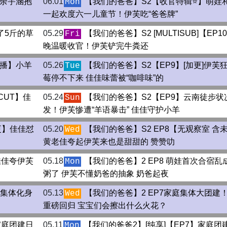
】余宇涵抱
06.01
【我们的爸爸】S2【收官特辑⭐️】萌娃
Mon
一起欢度六一儿童节！伊芙吃“爸爸牌”
了5斤的草
05.29
【我们的爸爸】S2 [MULTISUB]【EP1
Fri
晚温暖收官！伊芙铲完牛粪还
未播】小羊
05.26
【我们的爸爸】S2【EP9】[加更]伊芙
Tue
莓停不下来 佳佳味蕾被“咖啡味”的
CUT】佳
05.24
【我们的爸爸】S2【EP9】云南徒步状
Sun
发！伊芙惨遭“羊语暴击” 佳佳守护小羊
更】佳佳怼
05.20
【我们的爸爸】S2 EP8【无观察室 含
Wed
黄老佳夸起伊芙来也是甜甜的 赞赞叻
佳佳夸伊芙
05.18
【我们的爸爸】2 EP8 萌娃首次合宿乱
Mon
粥了 伊芙不懂奶爸的抽象 奶爸起夜
爸集体化身
05.13
【我们的爸爸】2 EP7家庭集体大团建
Wed
重磅回归 宝宝们会擦出什么火花？
家庭团建日
05.11
【我们的爸爸2】[纯享]【EP7】家庭团
Mon