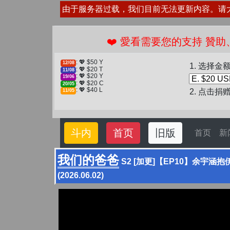
由于服务器过载，我们目前无法更新内容。请
❤️ 愛看需要您的支持 贊助、捐贈愛
: 💖 $50 Y
12/08
1. 选择金
: 💖 $20 T
11/08
: 💖 $20 Y
19/06
: 💖 $20 C
20/05
: 💖 $40 L
2. 点击捐
11/05
斗内
首页
旧版
首页
新
我们的爸爸
S2 [加更]【EP10】余宇
(2026.06.02)