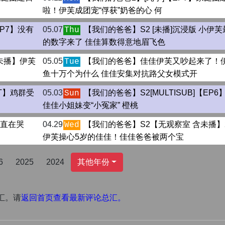
啦！伊芙成团宠“俘获”奶爸的心 何
EP7】没有
05.07
【我们的爸爸】S2 [未播]沉浸版 小伊
Thu
的数字来了 佳佳算数得意地眉飞色
含未播】伊芙
05.05
【我们的爸爸】佳佳伊芙又吵起来了！
Tue
鱼十万个为什么 佳佳安集对抗路父女模式开
UT】鸡群受
05.03
【我们的爸爸】S2[MULTISUB]【EP6
Sun
佳佳小姐妹变“小冤家” 橙桃
一直在哭
04.29
【我们的爸爸】S2【无观察室 含未播】
Wed
伊芙操心5岁的佳佳！佳佳爸爸被两个宝
6
2025
2024
其他年份
汇。请
返回首页查看最新评论总汇。