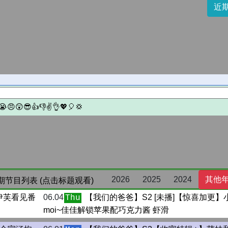
近
2026
2025
2024
其他
期节目列表 (点击标题观看)
伊芙看见番
06.04
【我们的爸爸】S2 [未播]【惊喜加更】
Thu
moi~佳佳解锁苹果配巧克力酱 虾滑