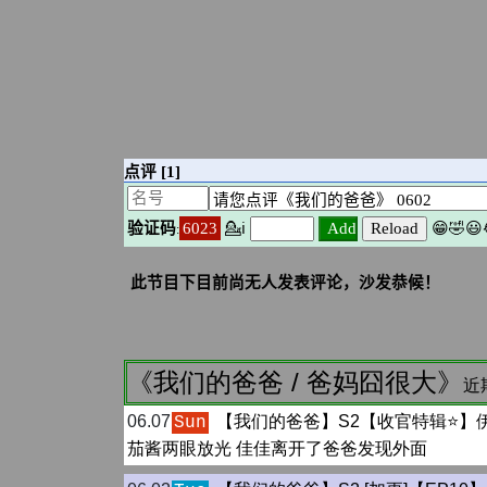
《我们的爸爸 / 爸妈囧很大》
近
06.07
【我们的爸爸】S2【收官特辑⭐️】
Sun
茄酱两眼放光 佳佳离开了爸爸发现外面