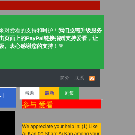
来对爱看的支持和呵护！
我们亟需升级服务
页面上的PayPal链接捐赠支持爱看，让
级。衷心感谢您的支持！
🌹
简介
联系
帮助
最新
剧集
|
参与 爱看
We appreciate your help in: (1) Like
Ai Kan (2) Share Ai Kan among your