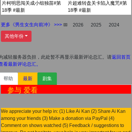
片柯明思闯关成小组独苗#第
片超难转盘关卡陷入魔咒#第
18季 #最新
18季 #最新
更多《男生女生向前冲》 >>>
📅
2026
2025
2024
其他年份
为减轻服务器负担，此处暂不再显示最新评论总汇。请
返回首页
查看最新评论总汇。
帮助
最新
剧集
参与 爱看
We appreciate your help in: (1) Like Ai Kan (2) Share Ai Kan
among your friends (3) Make a donation via PayPal (4)
Comment on shows watched (5) Feedback / suggestions to