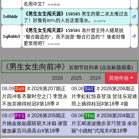
《男生女生向前冲》
近期节目列表 (点击标题观看)
2026
2025
2024
其他年份
08.09
# 2026第207期正
08.08
# 2026第206期正
Sun
Sat
片四冲客齐聚时空之门 李慧永
片李虹虹惊喜登顶 贺佳乐迎难
不放弃摘得桂冠#第18季 #
而上摘得桂冠#第18季 #最
08.07
# 2026第205期正
08.06
# 2026第204期正
Fri
Thu
片姚金振如愿斩获大冰箱 谢晋
片王斌凌波微步灵巧登顶 余琼
徽放豪言问鼎高台#第18季
丽“小跳蛙”式闯关#第18季