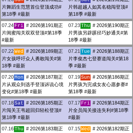
片舞蹈生范慧首位登顶成功#
片韩超越人如其名稳闯登顶#
第18季 #最新
第18季 #最新
07.24
# 2026第191期正
07.23
# 2026第190期正
Fri
Thu
片闺蜜闯关双双登顶#第18季
片男孩另辟蹊径巧妙通关#第
#最新
18季 #最新
07.22
# 2026第189期正
07.21
# 2026第188期正
Wed
Tue
片女孩呼吁众人勇敢闯关#第
片李俊杰七登赛道闯关#第18
18季 #最新
季 #最新
07.20
# 2026第187期正
07.19
# 2026第186期正
Mon
Sun
片从观众到选手登顶诉说心境
片男孩为完成女友心愿参赛#
变化#第18季 #最新
第18季 #最新
07.18
# 2026第185期正
07.17
# 2026第184期正
Sat
Fri
片闯关王韦超回归轻松登顶#
片全员闯关接连失利#第18季
第18季 #最新
#最新
07.16
# 2026第183期正
07.15
# 2026第182期正
Thu
Wed