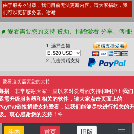
由于服务器过载，我们目前无法更新内容。请大家捐款，我
们可以更新服务器。谢谢！
 愛看需要您的支持 贊助、捐贈愛看 分享、傳播愛看 ❤
1. 选择金额
2. 点击捐赠支持
爱看迫切需要您的支持
募捐
：非常感谢大家一直以来对爱看的支持和呵护！
我们
亟需升级服务器和相关的软件，请大家点击页面上的
PayPal链接捐赠支持爱看，让我们能够尽快进行相关的
级。衷心感谢您的支持！
🌹
斗内
首页
旧版