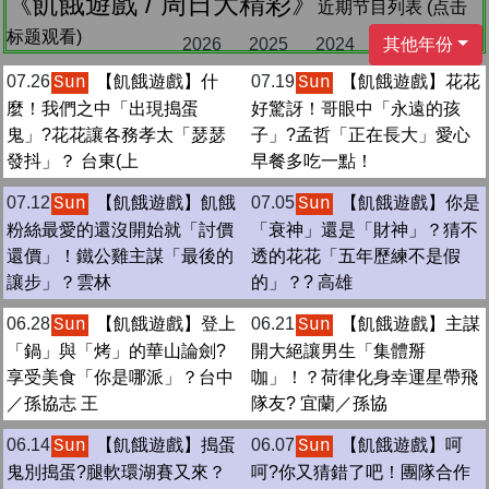
《飢餓遊戲 / 周日大精彩》
近期节目列表 (点击
标题观看)
2026
2025
2024
其他年份
07.26
【飢餓遊戲】什
07.19
【飢餓遊戲】花花
Sun
Sun
麼！我們之中「出現搗蛋
好驚訝！哥眼中「永遠的孩
鬼」?花花讓各務孝太「瑟瑟
子」?孟哲「正在長大」愛心
發抖」？ 台東(上
早餐多吃一點！
07.12
【飢餓遊戲】飢餓
07.05
【飢餓遊戲】你是
Sun
Sun
粉絲最愛的還沒開始就「討價
「衰神」還是「財神」？猜不
還價」！鐵公雞主謀「最後的
透的花花「五年歷練不是假
讓步」？雲林
的」？? 高雄
06.28
【飢餓遊戲】登上
06.21
【飢餓遊戲】主謀
Sun
Sun
「鍋」與「烤」的華山論劍?
開大絕讓男生「集體掰
享受美食「你是哪派」？台中
咖」！？荷律化身幸運星帶飛
／孫協志 王
隊友? 宜蘭／孫協
06.14
【飢餓遊戲】搗蛋
06.07
【飢餓遊戲】呵
Sun
Sun
鬼別搗蛋?腿軟環湖賽又來？
呵?你又猜錯了吧！團隊合作