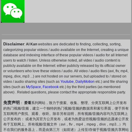
Disclaimer
:
AI Kan
websites are dedicated to finding, collecting, sorting,
categorizing popular videos / audio available on the Internet, creating a unique
database and indexing interface of these popular videos / audio for all Internet
users to watch / listen. Unless otherwise noted, all video / audio content is
publicly available on the Internet: either publicly released by its official owner
or volunteers who love these videos / audio. All video / audio files (avi, flv, mp4,
mpeg, divx, mp3 ...) are not hosted on our servers, but uploaded to / stored on
video / audio sharing sites (such as
Youtube
,
DailyMotion
etc.) and file sharing
sites (such as
MySpace
,
Facebook
etc.) by the third parties (as mentioned
above) . Related questions, please contact the appropriate responsible party.
免责声明
：
爱看
系列网站，致力于搜索、收集、整理、分类互联网上公开发布
的热门视频/音频，建立一个独特的热门视频/音频的数据库和索引界面，便于所有
互联网用户查找、观看、收听。除非另有说明，所有视频/音频内容均为互联网上
公开发布的： 或者为其官方公开发布，或者为热爱这些视频/音频的志愿者公开发
布于互联网上。所有视频/音频文件（avi，flv，mp4，mpeg，divx，mp3...）均
不在我们的服务器上，而是由第三方（如前述）上传至/存储于视频/音频共享网站