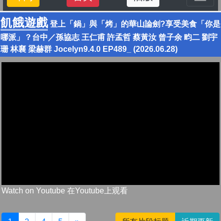
飢餓遊戲
登上「鍋」與「烤」的華山論劍?享受美食「你是
哪派」？台中／孫協志 王仁甫 許孟哲 蔡黃汝 曾子余 畇二 劉宇
珊 林襄 梁赫群 Jocelyn9.4.0 EP489_ (2026.06.28)
Watch on Youtube 在Youtube上观看