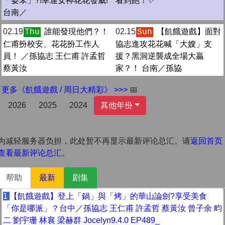
「耍笨」?!幸運女神花花發威!
看到飽！✨
台南／
02.19
誰能發現他們？！
02.15
【飢餓遊戲】面對
Thu
Sun
仁甫扮校安、花花扮工作人
協志進攻花花喊「大嫂」支
員！ ／孫協志 王仁甫 許孟哲
援？黑洞逆襲成全場大贏
蔡黃汝
家？！ 台南／孫協
更多《飢餓遊戲 / 周日大精彩》 >>>
📅
2026
2025
2024
其他年份
为减轻服务器负担，此处暂不再显示最新评论总汇。请
返回首页
查看最新评论总汇。
帮助
最新
剧集
1
【飢餓遊戲】登上「鍋」與「烤」的華山論劍?享受美食
「你是哪派」？台中／孫協志 王仁甫 許孟哲 蔡黃汝 曾子余 畇
二 劉宇珊 林襄 梁赫群 Jocelyn9.4.0 EP489_