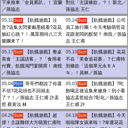
下來推車「全員累趴」！ 宜蘭
對抗「主謀條款」？！ 新北／
／孫協志
孫協志 王仁
05.31
【飢餓遊戲】注
05.24
【飢餓遊戲】公司
Sun
Sun
意?這集太閃要戴墨鏡看?花花
員工旅行團！今天考驗萌哲花
臉紅心跳？！ 萬眾期待八三夭
花跟老闆的默契？ 南投／孫協
樂團來了！
志 王仁甫
05.17
【飢餓遊戲】整桌
05.10
【飢餓遊戲】花花
Sun
Sun
美食「主謀請客」？「食用者
不在「美食追花賽」？仁甫特
付費」飢餓鴻門宴開席！ 南投
別條款「這個單元永ＢＡ
／孫協志
Ｎ」！員林／孫協
05.04
哥哥們都說了你還
05.03
【飢餓遊戲】?吃
Mon
Sun
不信?花花頭也不回就走
飽喝足後這集來健身！別小看
了？！／孫協志 王仁甫 許孟
協志孟哲組合?彰化／孫協志
哲 蔡黃汝 林
王仁甫 許
04.26
【飢餓遊戲】超
04.19
【飢餓遊戲】今天
Sun
Sun
撐！主謀難得大方犒賞仁甫吃
啦啦隊女孩來啦！?幸運花花