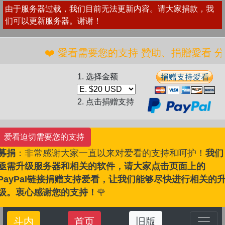
由于服务器过载，我们目前无法更新内容。请大家捐款，我
们可以更新服务器。谢谢！
❤️ 愛看需要您的支持 贊助、捐贈愛看 分享
1. 选择金额
2. 点击捐赠支持
爱看迫切需要您的支持
募捐
：非常感谢大家一直以来对爱看的支持和呵护！
我们
亟需升级服务器和相关的软件，请大家点击页面上的
PayPal链接捐赠支持爱看，让我们能够尽快进行相关的
级。衷心感谢您的支持！
🌹
斗内
首页
旧版