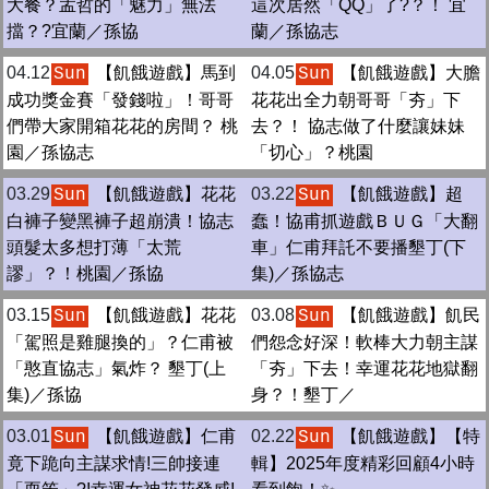
大餐？孟哲的「魅力」無法
這次居然「QQ」了?？！ 宜
擋？?宜蘭／孫協
蘭／孫協志
04.12
【飢餓遊戲】馬到
04.05
【飢餓遊戲】大膽
Sun
Sun
成功獎金賽「發錢啦」！哥哥
花花出全力朝哥哥「夯」下
們帶大家開箱花花的房間？ 桃
去？！ 協志做了什麼讓妹妹
園／孫協志
「切心」？桃園
03.29
【飢餓遊戲】花花
03.22
【飢餓遊戲】超
Sun
Sun
白褲子變黑褲子超崩潰！協志
蠢！協甫抓遊戲ＢＵＧ「大翻
頭髮太多想打薄「太荒
車」仁甫拜託不要播墾丁(下
謬」？！桃園／孫協
集)／孫協志
03.15
【飢餓遊戲】花花
03.08
【飢餓遊戲】飢民
Sun
Sun
「駕照是雞腿換的」？仁甫被
們怨念好深！軟棒大力朝主謀
「憨直協志」氣炸？ 墾丁(上
「夯」下去！幸運花花地獄翻
集)／孫協
身？！墾丁／
03.01
【飢餓遊戲】仁甫
02.22
【飢餓遊戲】【特
Sun
Sun
竟下跪向主謀求情!三帥接連
輯】2025年度精彩回顧4小時