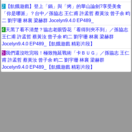
2
【飢餓遊戲】登上「鍋」與「烤」的華山論劍?享受美食
「你是哪派」？台中／孫協志 王仁甫 許孟哲 蔡黃汝 曾子余 畇
二 劉宇珊 林襄 梁赫群 Jocelyn9.4.0 EP489_
4
天黑了看不清楚？協志老眼昏花「看得到夾不到」／孫協志
王仁甫 許孟哲 蔡黃汝 曾子余 畇二 劉宇珊 林襄 梁赫群
Jocelyn9.4.0 EP489_【飢餓遊戲 精彩片段】
5
我們還沒吃完啦！極致拖延戰術「卡ＢＵＧ」／孫協志 王仁
甫 許孟哲 蔡黃汝 曾子余 畇二 劉宇珊 林襄 梁赫群
Jocelyn9.4.0 EP489_【飢餓遊戲 精彩片段】