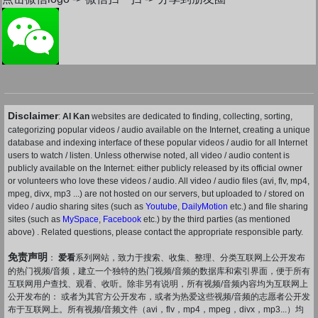
Disclaimer
:
AI Kan
websites are dedicated to finding, collecting, sorting,
categorizing popular videos / audio available on the Internet, creating a unique
database and indexing interface of these popular videos / audio for all Internet
users to watch / listen. Unless otherwise noted, all video / audio content is
publicly available on the Internet: either publicly released by its official owner
or volunteers who love these videos / audio. All video / audio files (avi, flv, mp4,
mpeg, divx, mp3 ...) are not hosted on our servers, but uploaded to / stored on
video / audio sharing sites (such as
Youtube
,
DailyMotion
etc.) and file sharing
sites (such as
MySpace
,
Facebook
etc.) by the third parties (as mentioned
above) . Related questions, please contact the appropriate responsible party.
免责声明
：
爱看
系列网站，致力于搜索、收集、整理、分类互联网上公开发布
的热门视频/音频，建立一个独特的热门视频/音频的数据库和索引界面，便于所有
互联网用户查找、观看、收听。除非另有说明，所有视频/音频内容均为互联网上
公开发布的： 或者为其官方公开发布，或者为热爱这些视频/音频的志愿者公开发
布于互联网上。所有视频/音频文件（avi，flv，mp4，mpeg，divx，mp3...）均