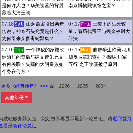
是何许人也？华美陵墓的背后
南京博物院镇馆之宝？
藏着大清王朝
07.18
山洞命案引出离奇
07.17
王陵下的生死较
Sat
Fri
传说，神奇石头究竟是什么？
量，看历代帝王与摸金校尉大
为何引来众多毒蛇聚集？
斗法
07.16
一个神秘的家族改
07.15
他帮学生称霸四川
Thu
Wed
姓隐居的背后与建文帝朱允文
却反被革职查办？揭秘“川军
有何关联？失踪的大明皇族如
五行”之王陵基被俘原因
今身在何方？
更多《经典传奇》 >>>
📅
2026
2025
2024
其他年份
为减轻服务器负担，此处暂不再显示最新评论总汇。请
返回首页
查看最新评论总汇。