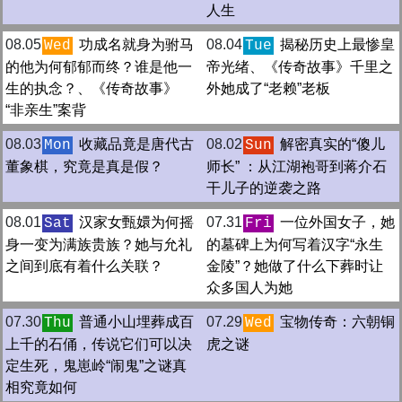
人生
08.05
功成名就身为驸马
08.04
揭秘历史上最惨皇
Wed
Tue
的他为何郁郁而终？谁是他一
帝光绪、《传奇故事》千里之
生的执念？、《传奇故事》
外她成了“老赖”老板
“非亲生”案背
08.03
收藏品竟是唐代古
08.02
解密真实的“傻儿
Mon
Sun
董象棋，究竟是真是假？
师长” ：从江湖袍哥到蒋介石
干儿子的逆袭之路
08.01
汉家女甄嬛为何摇
07.31
一位外国女子，她
Sat
Fri
身一变为满族贵族？她与允礼
的墓碑上为何写着汉字“永生
之间到底有着什么关联？
金陵”？她做了什么下葬时让
众多国人为她
07.30
普通小山埋葬成百
07.29
宝物传奇：六朝铜
Thu
Wed
上千的石俑，传说它们可以决
虎之谜
定生死，鬼崽岭“闹鬼”之谜真
相究竟如何