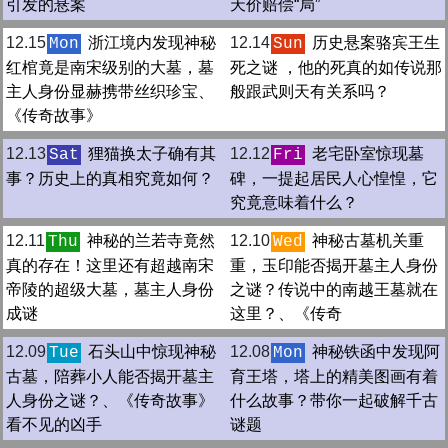
引发的悬案
天价赔偿“局”
12.15
浙江境内发现神秘
12.14
历史悬案骆宾王生
Mon
Sun
红棺竟是南宋级别的大墓，墓
死之谜 ，他的死真的如传说那
主人身份显赫携带丝织珍宝、
般跟武则天有关系吗？
《传奇故事》
12.13
狸猫换太子确有其
12.12
老宅卧室惊现墓
Sat
Fri
事？历史上的真相究竟如何？
碑，一提起居民人心惶惶，它
究竟意味着什么？
12.11
神秘的兰若寺竟然
12.10
神秘古墓机关重
Thu
Wed
真的存在！这里还有超越南宋
重，玉印能否揭开墓主人身份
帝陵的超级大墓，墓主人身份
之谜？传说中的南越王墓就在
成谜
这里？、《传奇
12.09
石头山中惊现神秘
12.08
神秘铁函中发现阿
Tue
Mon
古墓，陪葬小人能否揭开墓主
育王塔，塔上的精美图画有着
人身份之谜？、《传奇故事》
什么故事？带你一起破解千古
看不见的凶手
谜题