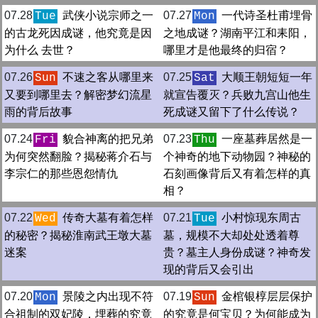
07.28
武侠小说宗师之一
07.27
一代诗圣杜甫埋骨
Tue
Mon
的古龙死因成谜，他究竟是因
之地成谜？湖南平江和耒阳，
为什么 去世？
哪里才是他最终的归宿？
07.26
不速之客从哪里来
07.25
大顺王朝短短一年
Sun
Sat
又要到哪里去？解密梦幻流星
就宣告覆灭？兵败九宫山他生
雨的背后故事
死成谜又留下了什么传说？
07.24
貌合神离的把兄弟
07.23
一座墓葬居然是一
Fri
Thu
为何突然翻脸？揭秘蒋介石与
个神奇的地下动物园？神秘的
李宗仁的那些恩怨情仇
石刻画像背后又有着怎样的真
相？
07.22
传奇大墓有着怎样
07.21
小村惊现东周古
Wed
Tue
的秘密？揭秘淮南武王墩大墓
墓，规模不大却处处透着尊
迷案
贵？墓主人身份成谜？神奇发
现的背后又会引出
07.20
景陵之内出现不符
07.19
金棺银椁层层保护
Mon
Sun
合祖制的双妃陵，埋葬的究竟
的究竟是何宝贝？为何能成为