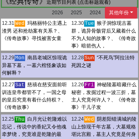
《经典传奇》
近期节目列表 (点击标题观看)
2026
2025
2024
其他年份
12.31
玛格丽特公主遇上
12.30
猴子洞惊现古墓
Wed
Tue
渣男 还和抢劫案有关系？、
群，诡异骨骸背后又藏着什么
《传奇故事》寻找被害女童
不为人知的故事？、《传奇故
事》暗箭伤人，
12.29
南昌老城区惊现诡
12.28
“不死鸟”阿拉法特
Mon
Sun
异墓下墓，一墓六棺怪象该如
死因之谜
何解释？
12.27
慈禧在慈安面前听
12.26
神秘陵墓暗藏什么
Sat
Fri
训连皇帝都管不了，一国之母
秘密，发掘过程一波三折，墓
的皇后究竟有着什么特权？、
主人究竟何许人？、《传奇故
《传奇故事》
事》干儿子发
12.25
白月光让乾隆难以
12.24
阴差阳错满城的陵
Thu
Wed
忘记，传说中的香妃又令他魂
山上惊现千年古墓，大墓规格
牵梦绕，究竟谁是乾隆的最
堪比宫殿，墓主人究竟是何身