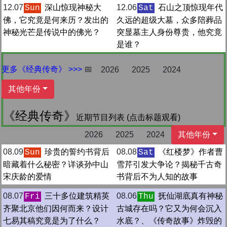
12.07
深山惊现神秘大
12.06
石山之顶惊现年代
Sun
Sat
佛，它究竟是何来历？发出的
久远的超级大墓，众多陪葬品
神秘光芒是传说中的佛光？
突显墓主人身份尊贵，他究竟
是谁？
更多《经典传奇》 >>>
📅
2026
2025
2024
其他年份
《经典传奇》
近期节目列表 (点击标题观看)
2026
2025
2024
其他年份
08.09
珍贵的誓约书背后
08.08
《红楼梦》作者曹
Sun
Sat
暗藏着什么秘密？详谈孙中山
雪芹引发大争论？揭秘千古奇
宋庆龄的爱情
书背后不为人知的故事
08.07
三十多位建筑精英
08.06
抚仙湖底真有神秘
Fri
Thu
齐聚北京他们因何而来？设计
古城存在吗？它又为何会沉入
七易其稿究竟是为了什么？
水底？、《传奇故事》炸毁的