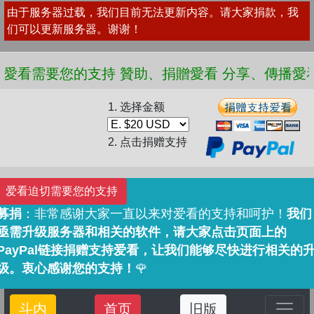
由于服务器过载，我们目前无法更新内容。请大家捐款，我
们可以更新服务器。谢谢！
❤️ 愛看需要您的支持 贊助、捐贈愛看 分享、傳
1. 选择金额
2. 点击捐赠支持
爱看迫切需要您的支持
募捐
：非常感谢大家一直以来对爱看的支持和呵护！
我们
亟需升级服务器和相关的软件，请大家点击页面上的
PayPal链接捐赠支持爱看，让我们能够尽快进行相关的
级。衷心感谢您的支持！
🌹
斗内
首页
旧版