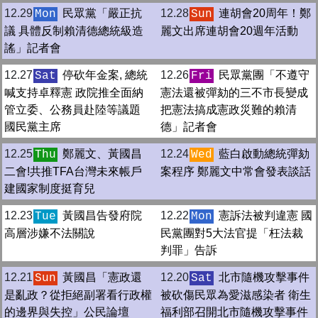
12.29
民眾黨「嚴正抗
12.28
連胡會20周年！鄭
Mon
Sun
議 具體反制賴清德總統級造
麗文出席連胡會20週年活動
謠」記者會
12.27
停砍年金案, 總統
12.26
民眾黨團「不遵守
Sat
Fri
喊支持卓釋憲 政院推全面納
憲法還被彈劾的三不市長變成
管立委、公務員赴陸等議題
把憲法搞成憲政災難的賴清
國民黨主席
德」記者會
12.25
鄭麗文、黃國昌
12.24
藍白啟動總統彈劾
Thu
Wed
二會!共推TFA台灣未來帳戶
案程序 鄭麗文中常會發表談話
建國家制度挺育兒
12.23
黃國昌告發府院
12.22
憲訴法被判違憲 國
Tue
Mon
高層涉嫌不法關說
民黨團對5大法官提「枉法裁
判罪」告訴
12.21
黃國昌「憲政還
12.20
北市隨機攻擊事件
Sun
Sat
是亂政？從拒絕副署看行政權
被砍傷民眾為愛滋感染者 衛生
的邊界與失控」公民論壇
福利部召開北市隨機攻擊事件