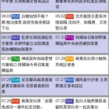
中常會 主席鄭麗文發表談話
糖董事長吳明昌涉犯違反瀆職
罪
08.03
台糖知情不報？
08.02
北市黨部主委吳沛
Mon
Sun
蔣:無法接受 政府失能卓揆該
憶就職 沈伯洋、徐國勇、王世
下台
堅出席
08.01
監委任期屆滿監院
07.31
韓國瑜召集朝野黨
Sat
Fri
空窗期 卓揆呼籲立法院應讓
團協商中央政府總預算案
憲政機關如期運作
07.30
傅崐萁昨與綠委雙
07.29
蔣萬安出席小貓熊
Thu
Wed
方爆粗口 韓國瑜今再召集黨
亮相記者會
團協商
07.28
反宜蘭高鐵退黨擬
07.27
國民黨中評會 主席
Tue
Mon
參選宜蘭縣長 張景森最新回
鄭麗文發表談話
應
07.26
蔣萬安出席「反罷
07.25
藍白大咖齊聚凱道
Sun
Sat
免成功一週年紀念活動」
籲民眾穿白衣一起反毒台