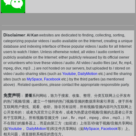
Disclaimer
:
AI Kan
websites are dedicated to finding, collecting, sorting,
categorizing popular videos / audio available on the Internet, creating a unique
database and indexing interface of these popular videos / audio for all Internet
users to watch / listen. Unless otherwise noted, all video / audio content is
publicly available on the Internet: either publicly released by its official owner
or volunteers who love these videos / audio. All video / audio files (avi, flv, mp4,
mpeg, divx, mp3 ...) are not hosted on our servers, but uploaded to / stored on
video / audio sharing sites (such as
Youtube
,
DailyMotion
etc.) and file sharing
sites (such as
MySpace
,
Facebook
etc.) by the third parties (as mentioned
above) . Related questions, please contact the appropriate responsible party.
免责声明
：
爱看
系列网站，致力于搜索、收集、整理、分类互联网上公开发布
的热门视频/音频，建立一个独特的热门视频/音频的数据库和索引界面，便于所有
互联网用户查找、观看、收听。除非另有说明，所有视频/音频内容均为互联网上
公开发布的： 或者为其官方公开发布，或者为热爱这些视频/音频的志愿者公开发
布于互联网上。所有视频/音频文件（avi，flv，mp4，mpeg，divx，mp3...）均
不在我们的服务器上，而是由第三方（如前述）上传至/存储于视频/音频共享网站
(如
Youtube
，
DailyMotion
等)和文件共享网站（如
MySpace
,
Facebook
等）上。
相关问题，请直接联系相应的责任方。