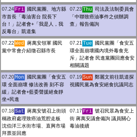
07.24
國民黨團、地方縣
07.23
司法及法制委員會
Fri
Thu
市首長「毒油害台 院長下
「中聯致癌油事件之偵辦調
台！」記者會+「我是人，我
查」報告備詢
反毒台」凱道集
07.22
蔣萬安領軍 國民
07.21
國民黨團「食安五
Wed
Tue
黨中常會介紹徵召縣市長
環全面崩壞國內境外毒食充
斥」記者會 民進黨團回應食安
相關議題
07.20
國民黨團「食安五
07.19
鄭麗文前往凱道探
Mon
Sun
環 全面崩壞 修法改善 刻不容
視國民黨為食安絕食抗議同志
緩」記者會+藍委聲援絕食靜
坐+民進
07.18
蔣萬安號召上街頭
07.17
號召民眾為食安上
Sat
Fri
稱政府處理致癌油荒腔走板
街 蔣萬安議會備詢 議員關心
沈伯洋三水街市場、直興市場
毒油後續
拜票並回應