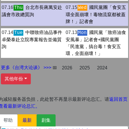
07.16
台北市長蔣萬安赴
07.15
國民黨團「食安五
Thu
Wed
議會市政總質詢
環全面崩壞！毒物流竄都被蓋
牌！」記者會
07.14
中聯致癌油品事件
07.13
國民黨「致癌油食
Tue
Mon
卓榮泰赴立院專案報告並備質
安風暴」記者會+國民黨團
詢
「民進黨，搞台毒！食安五
環，全面崩壞！」
更多《台湾大论谈》 >>>
📅
2026
2025
2024
其他年份
为减轻服务器负担，此处暂不再显示最新评论总汇。请
返回首页
查看最新评论总汇。
帮助
最新
剧集