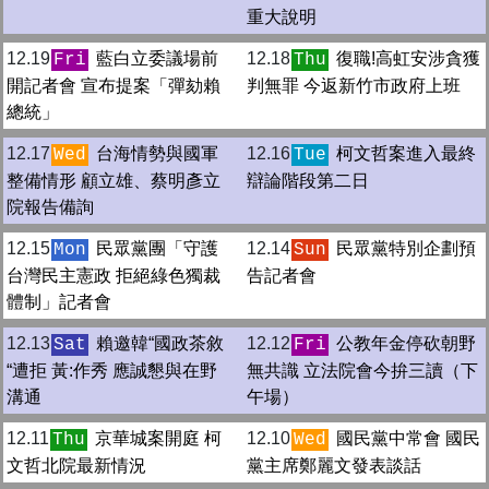
重大說明
12.19
藍白立委議場前
12.18
復職!高虹安涉貪獲
Fri
Thu
開記者會 宣布提案「彈劾賴
判無罪 今返新竹市政府上班
總統」
12.17
台海情勢與國軍
12.16
柯文哲案進入最終
Wed
Tue
整備情形 顧立雄、蔡明彥立
辯論階段第二日
院報告備詢
12.15
民眾黨團「守護
12.14
民眾黨特別企劃預
Mon
Sun
台灣民主憲政 拒絕綠色獨裁
告記者會
體制」記者會
12.13
賴邀韓“國政茶敘
12.12
公教年金停砍朝野
Sat
Fri
“遭拒 黃:作秀 應誠懇與在野
無共識 立法院會今拚三讀（下
溝通
午場）
12.11
京華城案開庭 柯
12.10
國民黨中常會 國民
Thu
Wed
文哲北院最新情況
黨主席鄭麗文發表談話