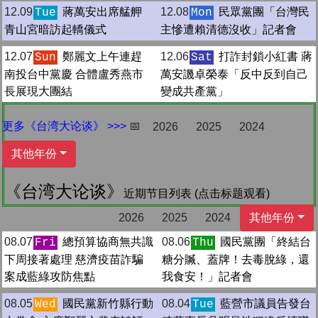
12.09
蔣萬安出席艋舺
12.08
民眾黨團「台灣民
Tue
Mon
青山宮暗訪起轎儀式
主慘遭賴清德沒收」記者會
12.07
鄭麗文上午連趕
12.06
打詐封鎖小紅書 蔣
Sun
Sat
南投台中黨慶 合體盧秀燕市
萬安譏卓榮泰「反中反到自己
長展現大團結
變成共產黨」
更多《台湾大论谈》 >>>
📅
2026
2025
2024
其他年份
《台湾大论谈》
近期节目列表 (点击标题观看)
2026
2025
2024
其他年份
08.07
總預算協商無共識
08.06
國民黨團「終結台
Fri
Thu
下周接著處理 慈濟疫苗詐騙
糖分贓、蓋牌！去毒脫綠，還
案成藍綠攻防焦點
我食安！」記者會
08.05
國民黨新竹縣行動
08.04
藍營市議員告發台
Wed
Tue