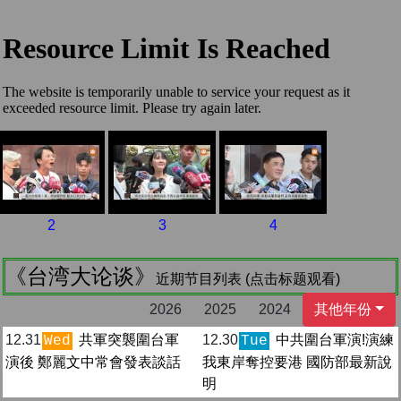
2
3
4
《台湾大论谈》
近期节目列表 (点击标题观看)
2026
2025
2024
其他年份
12.31
共軍突襲圍台軍
12.30
中共圍台軍演!演練
Wed
Tue
演後 鄭麗文中常會發表談話
我東岸奪控要港 國防部最新說
明