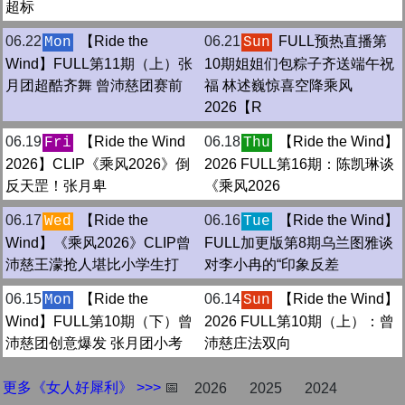
超标
06.22
【Ride the
06.21
FULL预热直播第
Mon
Sun
Wind】FULL第11期（上）张
10期姐姐们包粽子齐送端午祝
月团超酷齐舞 曾沛慈团赛前
福 林述巍惊喜空降乘风
2026【R
06.19
【Ride the Wind
06.18
【Ride the Wind】
Fri
Thu
2026】CLIP《乘风2026》倒
2026 FULL第16期：陈凯琳谈
反天罡！张月卑
《乘风2026
06.17
【Ride the
06.16
【Ride the Wind】
Wed
Tue
Wind】《乘风2026》CLIP曾
FULL加更版第8期乌兰图雅谈
沛慈王濛抢人堪比小学生打
对李小冉的“印象反差
06.15
【Ride the
06.14
【Ride the Wind】
Mon
Sun
Wind】FULL第10期（下）曾
2026 FULL第10期（上）：曾
沛慈团创意爆发 张月团小考
沛慈庄法双向
更多《女人好犀利》 >>>
📅
2026
2025
2024