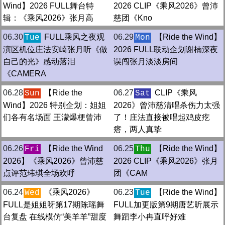
Wind】2026 FULL舞台特
2026 CLIP《乘风2026》曾沛
辑：《乘风2026》张月高
慈团《Kno
06.30
FULL乘风之夜观
06.29
【Ride the Wind】
Tue
Mon
演区机位庄法安崎张月听《做
2026 FULL联动企划谢楠深夜
自己的光》感动落泪
误闯张月淡淡房间
《CAMERA
06.28
【Ride the
06.27
CLIP《乘风
Sun
Sat
Wind】2026 特别企划：姐姐
2026》曾沛慈清唱杀伤力太强
们各有名场面 王濛爆梗曾沛
了！庄法直接被唱起鸡皮疙
瘩，两人真挚
06.26
【Ride the Wind
06.25
【Ride the Wind】
Fri
Thu
2026】《乘风2026》曾沛慈
2026 CLIP《乘风2026》张月
点评范玮琪全场欢呼
团《CAM
06.24
《乘风2026》
06.23
【Ride the Wind】
Wed
Tue
FULL是姐姐呀第17期陈瑶舞
FULL加更版第9期唐艺昕展示
台复盘 在线模仿“美羊羊”甜度
舞蹈李小冉直呼好难