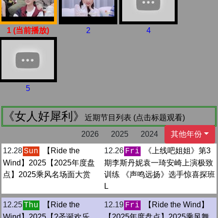
1 (当前播放)
2
4
5
《女人好犀利》
近期节目列表 (点击标题观看)
2026
2025
2024
其他年份
12.28
【Ride the
12.26
《上线吧姐姐》第3
Sun
Fri
Wind】2025【2025年度盘
期李斯丹妮袁一琦安崎上演极致
点】2025乘风名场面大赏
训练 《声鸣远扬》选手惊喜探班
L
12.25
【Ride the
12.19
【Ride the Wind】
Thu
Fri
Wind】2025【?圣诞欢乐
【2025年度盘点】2025乘风舞