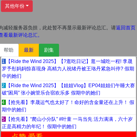
其他年份
为减轻服务器负担，此处暂不再显示最新评论总汇。请
返回首页
查看最新评论总汇。
帮助
最新
剧集
1
【Ride the Wind 2025】【?逛吃日记】逛一城吃一程! 李晟
罗予彤妈妈惊喜现身 高精力人祝绪丹被王珞丹紧急叫停? 假期
中的她们
2
【Ride the Wind 2025】【姐姐Vlog】EP04姐姐们午睡大赛
破“困局” 张小婉管乐合宿欢乐多 假期中的她们
4
【抢先看】李晟运气也太好了！命好的含金量还在上升！ 假
期中的她们
5
【抢先看】“爬山小分队” #叶童 一马当先 活力满满，六十岁
正是高精力的年纪！ 假期中的她们
赞 爱看