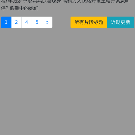
程! 李晟罗予彤妈妈惊喜现身 高精力人祝绪丹被王珞丹紧急叫
停? 假期中的她们
1
2
4
5
»
所有片段标题
近期更新