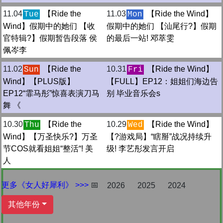
11.04
【Ride the
11.03
【Ride the Wind】
Tue
Mon
Wind】假期中的她们 【收
假期中的她们 【汕尾行?】假期
官特辑?】假期暂告段落 侯
的最后一站! 邓萃雯
佩岑李
11.02
【Ride the
10.31
【Ride the Wind】
Sun
Fri
Wind】【PLUS版】
【FULL】EP12：姐姐们海边告
EP12“霏马彤”惊喜表演刀马
别 毕业音乐会s
舞 《
10.30
【Ride the
10.29
【Ride the Wind】
Thu
Wed
Wind】【万圣快乐?】万圣
【?游戏局】“瞎掰”战况持续升
节COS就看姐姐“整活“! 美
级! 李艺彤发言开启
人
更多《女人好犀利》 >>>
📅
2026
2025
2024
其他年份