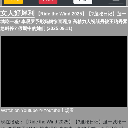
女人好犀利
【Ride the Wind 2025】【?逛吃日记】逛一
城吃一程! 李晟罗予彤妈妈惊喜现身 高精力人祝绪丹被王珞丹紧
急叫停? 假期中的她们 (2025.09.11)
Watch on Youtube 在Youtube上观看
现在播放：【Ride the Wind 2025】【?逛吃日记】逛一城吃一