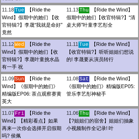
11.18
【Ride the
11.13
【Ride the Wind】
Tue
Thu
Wind】假期中的她们 【收
假期中的她们【收官特辑?】“清
官特辑?】李晟“我就是命好”
桌大师”叶童李艺彤全
竟然
11.12
【Ride the
11.11
【Ride the Wind】
Wed
Tue
Wind】假期中的她们【收
【收官特辑?】听听姐姐们想说
官特辑?】李晟叶童挑水晶
的! 李晟要从演员转行
有一手 祝
11.09
【Ride the
11.08
【Ride the Wind】
Sun
Sat
Wind】《假期中的她们》
《假期中的她们》精编版EP05:
精编版EP06: 茶点观察赛黄
管乐李艺彤神秘手
英大
11.07
【Ride the
11.06
【Ride the Wind】
Fri
Thu
Wind】【精彩看点】如果
【?姐姐们的宿舍】姐姐们抽象
再来一次你会选择开启假期
小视频制作全记录! 叶
吗? 侯佩