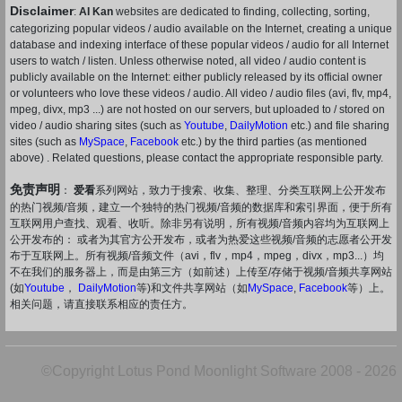
Disclaimer
:
AI Kan
websites are dedicated to finding, collecting, sorting,
categorizing popular videos / audio available on the Internet, creating a unique
database and indexing interface of these popular videos / audio for all Internet
users to watch / listen. Unless otherwise noted, all video / audio content is
publicly available on the Internet: either publicly released by its official owner
or volunteers who love these videos / audio. All video / audio files (avi, flv, mp4,
mpeg, divx, mp3 ...) are not hosted on our servers, but uploaded to / stored on
video / audio sharing sites (such as
Youtube
,
DailyMotion
etc.) and file sharing
sites (such as
MySpace
,
Facebook
etc.) by the third parties (as mentioned
above) . Related questions, please contact the appropriate responsible party.
免责声明
：
爱看
系列网站，致力于搜索、收集、整理、分类互联网上公开发布
的热门视频/音频，建立一个独特的热门视频/音频的数据库和索引界面，便于所有
互联网用户查找、观看、收听。除非另有说明，所有视频/音频内容均为互联网上
公开发布的： 或者为其官方公开发布，或者为热爱这些视频/音频的志愿者公开发
布于互联网上。所有视频/音频文件（avi，flv，mp4，mpeg，divx，mp3...）均
不在我们的服务器上，而是由第三方（如前述）上传至/存储于视频/音频共享网站
(如
Youtube
，
DailyMotion
等)和文件共享网站（如
MySpace
,
Facebook
等）上。
相关问题，请直接联系相应的责任方。
©Copyright Lotus Pond Moonlight Software 2008 - 2026