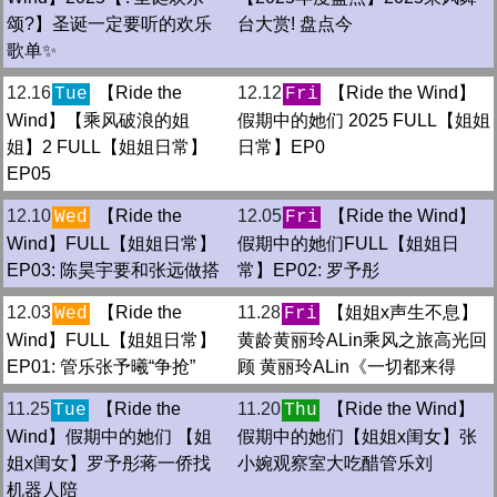
颂?】圣诞一定要听的欢乐
台大赏! 盘点今
歌单✨
12.16
【Ride the
12.12
【Ride the Wind】
Tue
Fri
Wind】【乘风破浪的姐
假期中的她们 2025 FULL【姐姐
姐】2 FULL【姐姐日常】
日常】EP0
EP05
12.10
【Ride the
12.05
【Ride the Wind】
Wed
Fri
Wind】FULL【姐姐日常】
假期中的她们FULL【姐姐日
EP03: 陈昊宇要和张远做搭
常】EP02: 罗予彤
12.03
【Ride the
11.28
【姐姐x声生不息】
Wed
Fri
Wind】FULL【姐姐日常】
黄龄黄丽玲ALin乘风之旅高光回
EP01: 管乐张予曦“争抢”
顾 黄丽玲ALin《一切都来得
11.25
【Ride the
11.20
【Ride the Wind】
Tue
Thu
Wind】假期中的她们 【姐
假期中的她们【姐姐x闺女】张
姐x闺女】罗予彤蒋一侨找
小婉观察室大吃醋管乐刘
机器人陪