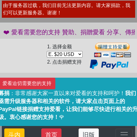
由于服务器过载，我们目前无法更新内容。请大家捐款，我
们可以更新服务器。谢谢！
 愛看需要您的支持 贊助、捐贈愛看 分享、傳播愛看 ❤
1. 选择金额
2. 点击捐赠支持
爱看迫切需要您的支持
募捐
：非常感谢大家一直以来对爱看的支持和呵护！
我们
亟需升级服务器和相关的软件，请大家点击页面上的
PayPal链接捐赠支持爱看，让我们能够尽快进行相关的
级。衷心感谢您的支持！
🌹
斗内
首页
旧版