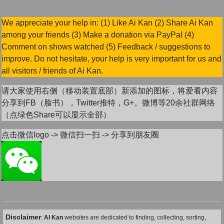
We appreciate your help in: (1) Like Ai Kan (2) Share Ai Kan
among your friends (3) Make a donation via PayPal (4)
Comment on shows watched (5) Feedback / suggestions to
improve. Do not hesitate, your help is very important for us and
all visitors / friends of Ai Kan.
请大家使用右侧（移动装置底部）新添加的图标，将爱看内容
分享到FB（脸书），Twitter推特，G+。微博等20余社群网络
（点绿色Share可以显示全部）
点击微信logo -> 微信扫一扫 -> 分享到朋友圈
Disclaimer
:
AI Kan
websites are dedicated to finding, collecting, sorting,