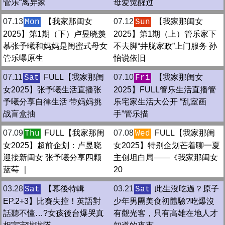
管乐“离异家
母爱觉醒过
07.13
【我家那闺女
07.12
【我家那闺女
Mon
Sun
2025】第1期（下）卢昱晓羡
2025】第1期（上）管乐家下
慕张予曦和妈妈是闺蜜式母女
不去脚“井胧家政”上门服务 孙
管乐曝原生
怡说依旧
07.11
FULL【我家那闺
07.10
【我家那闺女
Sat
Fri
女2025】张予曦生活直播张
2025】FULL管乐生活直播管
予曦分享自律生活 带妈妈挑
乐宅家生活大公开 “乱室画
战盲盒抽
手”管乐描
07.09
FULL【我家那闺
07.08
FULL【我家那闺
Thu
Wed
女2025】超前企划：卢昱晓
女2025】特别企划芒着聊一夏
迎接新闺女 张予曦分享四颗
主创坦白局——《我家那闺女
蓝莓 ｜
20
03.28
【幕後特輯
03.21
此生沒吃過？原子
Sat
Sat
EP.2+3】比賽失控！英語對
少年男團美食初體驗?️吃爆沒
話聽不懂…?女孩後台爆哭真
有觀光客，只有高雄在地人才