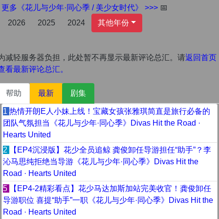
更多《花儿与少年·同心季 / 美少女时代》 >>>
📅
2026
2025
2024
其他年份
为减轻服务器负担，此处暂不再显示最新评论总汇。请
返回首页
查看最新评论总汇。
帮助
最新
剧集
1
热情开朗E人小妹上线！宝藏女孩张雅琪简直是旅行必备的
团队气氛担当《花儿与少年·同心季》Divas Hit the Road ·
Hearts United
2
【EP4沉浸版】花少全员追鲸 龚俊卸任导游担任“助手”？李
沁马思纯拒绝当导游《花儿与少年·同心季》Divas Hit the
Road · Hearts United
5
【EP4-2精彩看点】花少马达加斯加站完美收官！龚俊卸任
导游职位 喜提“助手”一职《花儿与少年·同心季》Divas Hit the
Road · Hearts United