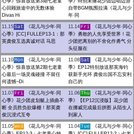
心季》惊喜放送第3期七老童
季》特别未播花少团边唱边游
心回顾旅途中的无数体验
自带BGM氛围拉满《花儿与少
Divas Hi
年·同
11.15
《花儿与少年·同
11.14
《花儿与少年·同心
Sat
Fri
心季》[CC] FULLEP13-1：那
季》勇敢的人先享受世界！花
英龚俊互选真诚对话 马思
少团把离别的不舍化作勇气 分
头征服在
11.10
《花儿与少年·同
11.08
《花儿与少年·同心
Mon
Sat
心季》惊喜放送第2期七老童
季》EP12特别放送那英海钓
心最后一场灵魂碰撞 不留任
获新手光环 龚俊出国不忘安利
何遗憾~Di
自己的
11.07
《花儿与少年·同
11.06
《花儿与少年·同心
Fri
Thu
心季》花少团皮划艇上插曲不
季》【EP12沉浸版】花少团
断 全员胜负欲爆棚！那英龚
在挪威完成最后拼图 从陌生人
俊沉浸式互夸
到家人
11.05
《花儿与少年·同
11.04
《花儿与少年·同心
Wed
Tue
心季》EP12-3：七老童心独
季》[CC] FULLEP12-2：七老