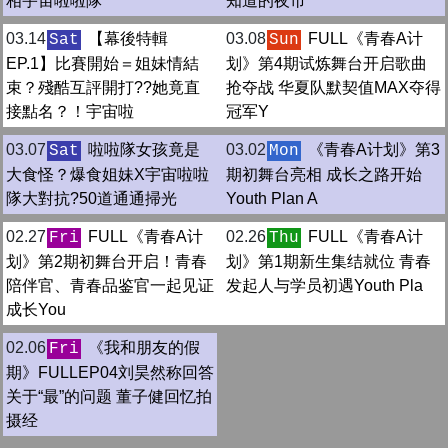
相宇宙啦啦隊
知道的夜市
03.14
【幕後特輯
03.08
FULL《青春A计
Sat
Sun
EP.1】比賽開始＝姐妹情結
划》第4期试炼舞台开启歌曲
束？殘酷互評開打??她竟直
抢夺战 华夏队默契值MAX夺得
接點名？！宇宙啦
冠军Y
03.07
啦啦隊女孩竟是
03.02
《青春A计划》第3
Sat
Mon
大食怪？爆食姐妹X宇宙啦啦
期初舞台亮相 成长之路开始
隊大對抗?50道通通掃光
Youth Plan A
02.27
FULL《青春A计
02.26
FULL《青春A计
Fri
Thu
划》第2期初舞台开启！青春
划》第1期新生集结就位 青春
陪伴官、青春品鉴官一起见证
发起人与学员初遇Youth Pla
成长You
02.06
《我和朋友的假
Fri
期》FULLEP04刘昊然称回答
关于“最”的问题 董子健回忆拍
摄经