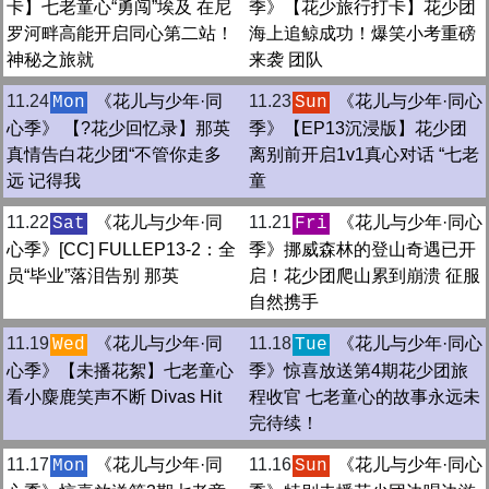
卡】七老童心“勇闯”埃及 在尼
季》【花少旅行打卡】花少团
罗河畔高能开启同心第二站！
海上追鲸成功！爆笑小考重磅
神秘之旅就
来袭 团队
11.24
《花儿与少年·同
11.23
《花儿与少年·同心
Mon
Sun
心季》 【?花少回忆录】那英
季》【EP13沉浸版】花少团
真情告白花少团“不管你走多
离别前开启1v1真心对话 “七老
远 记得我
童
11.22
《花儿与少年·同
11.21
《花儿与少年·同心
Sat
Fri
心季》[CC] FULLEP13-2：全
季》挪威森林的登山奇遇已开
员“毕业”落泪告别 那英
启！花少团爬山累到崩溃 征服
自然携手
11.19
《花儿与少年·同
11.18
《花儿与少年·同心
Wed
Tue
心季》【未播花絮】七老童心
季》惊喜放送第4期花少团旅
看小麋鹿笑声不断 Divas Hit
程收官 七老童心的故事永远未
完待续！
11.17
《花儿与少年·同
11.16
《花儿与少年·同心
Mon
Sun