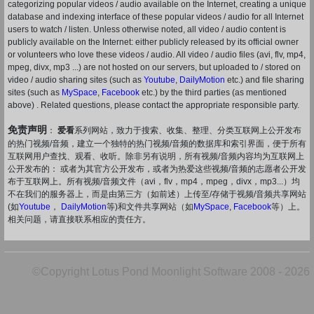
categorizing popular videos / audio available on the Internet, creating a unique
database and indexing interface of these popular videos / audio for all Internet
users to watch / listen. Unless otherwise noted, all video / audio content is
publicly available on the Internet: either publicly released by its official owner
or volunteers who love these videos / audio. All video / audio files (avi, flv, mp4,
mpeg, divx, mp3 ...) are not hosted on our servers, but uploaded to / stored on
video / audio sharing sites (such as
Youtube
,
DailyMotion
etc.) and file sharing
sites (such as
MySpace
,
Facebook
etc.) by the third parties (as mentioned
above) . Related questions, please contact the appropriate responsible party.
免责声明
：
爱看
系列网站，致力于搜索、收集、整理、分类互联网上公开发布
的热门视频/音频，建立一个独特的热门视频/音频的数据库和索引界面，便于所有
互联网用户查找、观看、收听。除非另有说明，所有视频/音频内容均为互联网上
公开发布的： 或者为其官方公开发布，或者为热爱这些视频/音频的志愿者公开发
布于互联网上。所有视频/音频文件（avi，flv，mp4，mpeg，divx，mp3...）均
不在我们的服务器上，而是由第三方（如前述）上传至/存储于视频/音频共享网站
(如
Youtube
，
DailyMotion
等)和文件共享网站（如
MySpace
,
Facebook
等）上。
相关问题，请直接联系相应的责任方。
©Copyright Lotus Pond Moonlight Software 2008 - 2026