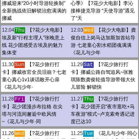
挪威迎来“20小时导游轮换制”
心季》【?️花少大电影】李沁
全新挑战依旧解锁治愈满满的
接棒捷克导游 “天使导游”遇见
挪威
了“天
12.04
【?️花少大电影】
12.03
【花少大电影】龚
Thu
Wed
埃及新“行程主理人”张晚意上
俊自信上岗马达加斯加首站导
线 花少团感受古埃及的魅力
游 七老童心割水稻团魂满满
集体变
《花儿与少年
11.30
【?花少旅行打
11.29
【?花少旅行打
Sun
Sat
卡】挪威收官全员泪崩？七老
卡】挪威公路自驾追风~张雅
童心真心1v1谈话敞开心扉
琪陈数龚俊轮值导游带领大伙
《花儿与少年·
儿冒险 解锁快
11.28
【?花少旅行打
11.27
【?花少旅行打
Fri
Thu
卡】花少团漫步布拉格 在尖
卡】花少团开启“夜市逛吃+马
塔与河流间邂逅中欧风情
车夜游”模式~卢克索奇遇记进
~《花儿与少年·同
度已达10
11.26
【?花少旅行打
11.25
《花儿与少年·同心
Wed
Tue