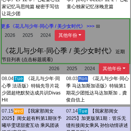
家记忆马思纯篇 秘密手写信
童心独家记忆张晚意篇
让花少团
更多《花儿与少年·同心季 / 美少女时代》 >>>
📅
2026
2025
2024
其他年份
《花儿与少年·同心季 / 美少女时代》
近期
节目列表 (点击标题观看)
2026
2025
2024
其他年份
08.04
《花儿与少年·同
08.03
《花儿与少年·同心
Tue
Mon
心季 法语版》特辑先导片花
季 马达加斯加语版》特辑第1
少团超绝默契达成共识Divas
期花少团抵达马达加斯加，龚
Hit
俊自信上
07.15
【我家那闺女
07.14
【我家那闺女
Wed
Tue
2025】闺女超有料第1期张予
2025】加更版第1期：管乐无
曦毕雯珺甜蜜互动 乘风团谈
缝衔接闺女乘风 孙怡动情讲述