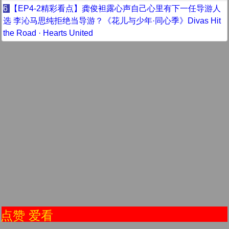
6
【EP4-2精彩看点】龚俊袒露心声自己心里有下一任导游人
选 李沁马思纯拒绝当导游？《花儿与少年·同心季》Divas Hit
the Road · Hearts United
赞 爱看