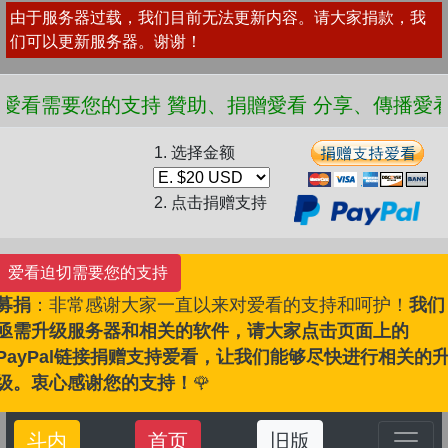
由于服务器过载，我们目前无法更新内容。请大家捐款，我
们可以更新服务器。谢谢！
 愛看需要您的支持 贊助、捐贈愛看 分享、傳播愛看 ❤
1. 选择金额
2. 点击捐赠支持
爱看迫切需要您的支持
募捐
：非常感谢大家一直以来对爱看的支持和呵护！
我们
亟需升级服务器和相关的软件，请大家点击页面上的
PayPal链接捐赠支持爱看，让我们能够尽快进行相关的
级。衷心感谢您的支持！
🌹
斗内
首页
旧版