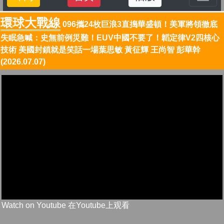
環球大戰線
096攜24枚巨浪3直搗華盛頓！美軍將領徹底
失眠急喊：史無前例災難！EUV中國不要了！韜定律V2四核心
技術 美國封鎖就是笑話一場葉思敏 黃征輝 王尚智 彭華幹
(2026.07.07)
Watch on Youtube 在Youtube上观看