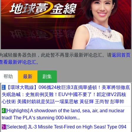
为减轻服务器负担，此处暂不再显示最新评论总汇。请
返回首页
查看最新评论总汇。
帮助
最新
剧集
1
【環球大戰線】096攜24枚巨浪3直搗華盛頓！美軍將領徹底
失眠急喊：史無前例災難！EUV中國不要了！韜定律V2四核
心技術 美國封鎖就是笑話一場葉思敏 黃征輝 王尚智 彭華幹
4
[Highlights] A showdown of the land, sea, air, and nuclear
triad! The PLA‘s stunning 000-kilom...
5
[Selected] JL-3 Missile Test-Fired on High Seas! Type 094