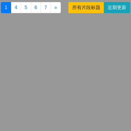
1
4
5
6
7
»
所有片段标题
近期更新