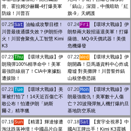
肯、霍拉姆沙赫爾-4打爆美軍
「鎬山」深淵，中俄暗助「紅
防線！川普百
旗-9」天網護
07.25
油輪成攻擊目標！
07.24
【環球大戰線】伊
Sat
Fri
川普最後通牒失效？伊朗拒停
朗祭兩大殺招逼退美軍！打爆
火！川習會聚焦人工智慧 Kimi
薩德、MQ-9天價武器！美債
K3
危機爆發
07.23
【環球大戰線】伊
07.22
【環球大戰線】伊
Thu
Wed
朗飛彈100%精準命中！美軍
朗開轟！亞馬遜資料中心炸成
最強防線崩了！CIA中東據點
廢墟 對美攤牌！川普誓炸鎬
遭拔除！
山核堡壘恐踢
07.21
【環球大戰線】美
07.20
【環球大戰線】伊
Tue
Mon
軍被打怕了！14天近百傷亡不
朗最強復仇！美軍數十人傷
敢公布！怕遭伊朗「納斯
亡？20波飛彈無人機打爆約旦
爾-2」精準獵
基地防空系統
07.19
【精選】輝達慘遭
07.18
【寰宇全視界】中
Sun
Sat
淘汰跌落神壇！中國晶片白菜
國AI王牌出手！Kimi K3震撼