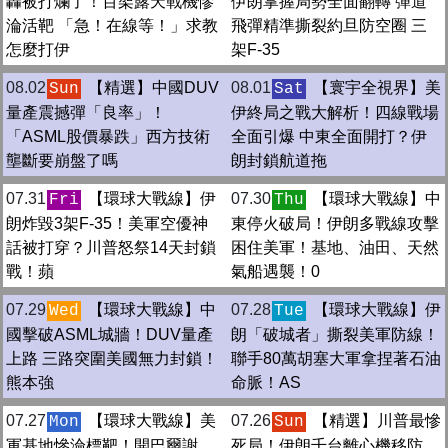
轟被打爛了！百架露天戰機慘
伊朗掌握局勢全面翻轉 彈道
淪活靶 「急！在線等！」求教
飛彈精準撕裂約旦防空圈 三
怎麼打伊
架F-35
08.02
【精選】中國DUV
08.01
【寰宇全視界】美
Sun
Sat
量產震撼彈「良率」！
伊終局之戰大解析！四線戰場
「ASML股價暴跌」西方技術
全面引爆 中東全面開打？伊
壟斷要崩盤了嗎
朗封鎖航道拖
07.31
【環球大戰線】伊
07.30
【環球大戰線】中
Fri
Thu
朗炸毀3架F-35！美軍空優神
東停火破局！伊朗多戰線攻擊
話被打穿？川普怒祭14天封鎖
困住美軍！基地、油田、天然
戰！蘋
氣船遇襲！0
07.29
【環球大戰線】中
07.28
【環球大戰線】伊
Wed
Tue
國擊破ASML城牆！DUV量產
朗「破城者」撕裂美軍防線！
上路 三路突圍美國無力封鎖！
聯手80萬胡塞大軍拿捏著石油
熊本強
命脈！AS
07.27
【環球大戰線】美
07.26
【精選】川普最慘
Mon
Sun
軍基地慘淪標靶！開巴爾謝
死局！伊朗千台離心機移防