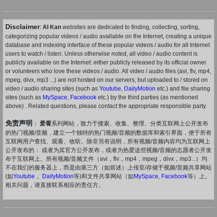
Disclaimer
:
AI Kan
websites are dedicated to finding, collecting, sorting,
categorizing popular videos / audio available on the Internet, creating a unique
database and indexing interface of these popular videos / audio for all Internet
users to watch / listen. Unless otherwise noted, all video / audio content is
publicly available on the Internet: either publicly released by its official owner
or volunteers who love these videos / audio. All video / audio files (avi, flv, mp4,
mpeg, divx, mp3 ...) are not hosted on our servers, but uploaded to / stored on
video / audio sharing sites (such as
Youtube
,
DailyMotion
etc.) and file sharing
sites (such as
MySpace
,
Facebook
etc.) by the third parties (as mentioned
above) . Related questions, please contact the appropriate responsible party.
免责声明
：
爱看
系列网站，致力于搜索、收集、整理、分类互联网上公开发布
的热门视频/音频，建立一个独特的热门视频/音频的数据库和索引界面，便于所有
互联网用户查找、观看、收听。除非另有说明，所有视频/音频内容均为互联网上
公开发布的： 或者为其官方公开发布，或者为热爱这些视频/音频的志愿者公开发
布于互联网上。所有视频/音频文件（avi，flv，mp4，mpeg，divx，mp3...）均
不在我们的服务器上，而是由第三方（如前述）上传至/存储于视频/音频共享网站
(如
Youtube
，
DailyMotion
等)和文件共享网站（如
MySpace
,
Facebook
等）上。
相关问题，请直接联系相应的责任方。