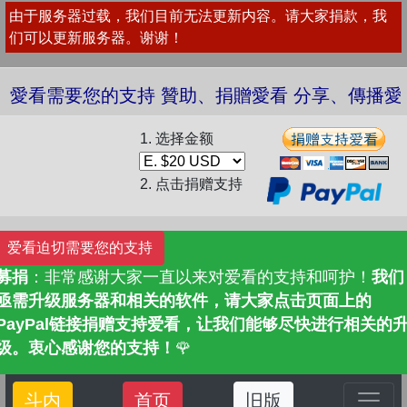
由于服务器过载，我们目前无法更新内容。请大家捐款，我
们可以更新服务器。谢谢！
愛看需要您的支持 贊助、捐贈愛看 分享、傳播愛看 ❤️
1. 选择金额
2. 点击捐赠支持
爱看迫切需要您的支持
募捐
：非常感谢大家一直以来对爱看的支持和呵护！
我们
亟需升级服务器和相关的软件，请大家点击页面上的
PayPal链接捐赠支持爱看，让我们能够尽快进行相关的
级。衷心感谢您的支持！
🌹
斗内
首页
旧版