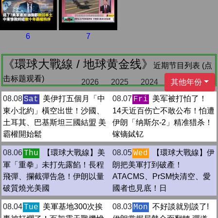
6
7
《環球大戰線 / 地球黄金线》
近期节目列表 (点
击标题观看)
2026
2025
2024
其他年份
08.08
美伊打五個月「中
08.07
美军被打怕了！
Sat
Fri
東小北約」橫空出世！沙國、
14天近百伤亡不敢公布！怕遭
土耳其、巴基斯坦三國結盟 美
伊朗「纳斯尔-2」精准猎杀！
霸權開始鬆
镓镝鋱钇
08.06
【環球大戰線】美
08.05
【環球大戰線】伊
Thu
Wed
軍「重拳」未打先露餡！長程
朗把美軍打到破產！
飛彈、攔截彈告急！伊朗以量
ATACMS、PrSM快清空、愛
破質燒光美國
國者也見底！日
08.04
美軍基地300次挨
08.03
不好談就別談了!
Tue
Mon