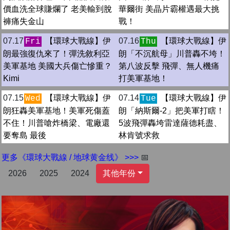
價血洗全球賺爛了 老美輸到脫
華爾街 美晶片霸權遇最大挑
褲痛失金山
戰！
07.17
【環球大戰線】伊
07.16
【環球大戰線】伊
Fri
Thu
朗最強復仇來了！彈洗敘利亞
朗「不沉航母」川普轟不垮！
美軍基地 美國大兵傷亡慘重？
第八波反擊 飛彈、無人機痛
Kimi
打美軍基地！
07.15
【環球大戰線】伊
07.14
【環球大戰線】伊
Wed
Tue
朗狂轟美軍基地！美軍死傷蓋
朗「納斯爾-2」把美軍打瞎！
不住！川普嗆炸橋梁、電廠還
5波飛彈轟垮雷達薩德耗盡、
要奪島 最後
林肯號求救
更多《環球大戰線 / 地球黄金线》 >>>
📅
2026
2025
2024
其他年份