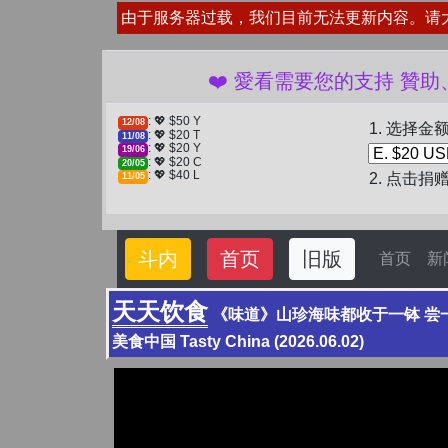
由于服务器过载，我们目前无法更新内容。请
❤️ 愛看需要您的支持 贊助、捐贈愛
: 💖 $50 Y
12/08
1. 选择金
: 💖 $20 T
11/08
: 💖 $20 Y
19/06
: 💖 $20 C
20/05
: 💖 $40 L
2. 点击捐
11/05
斗内
首页
旧版
首页
新
天天饮食
《味道》山珍海味都收于一钵 尝一
美食中国 Tasty China (2026.06.02)