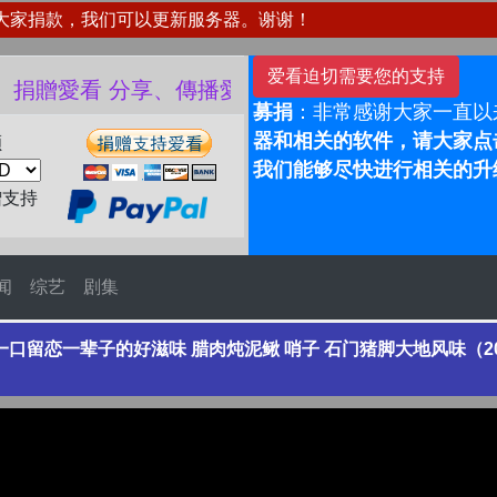
大家捐款，我们可以更新服务器。谢谢！
爱看迫切需要您的支持
看 分享、傳播愛看 ❤️
募捐
：非常感谢大家一直以
器和相关的软件，请大家点击
额
我们能够尽快进行相关的升
赠支持
闻
综艺
剧集
口留恋一辈子的好滋味 腊肉炖泥鳅 哨子 石门猪脚大地风味（2