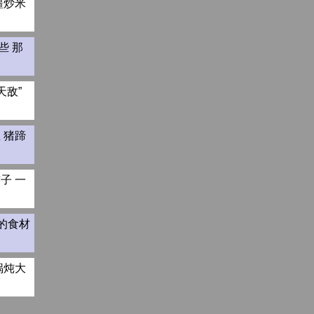
疆炒米
些 那
天敌”
 猪蹄
子 一
的食材
锅炖大