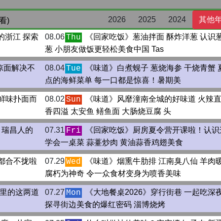
2026
2025
2024
其他
看)
的浙江 探索
08.06
《回家吃饭》葱油拌面 酥炸洋葱 认识葱
Thu
葱 小朋友做饭更轻松美食中国 Tas
凉面解决不
08.04
《味道》白煮蚬子 葱烧海参 干烧青蟹 
Tue
点的海鲜菜单 每一口都是惊喜！暑期美
鲜味扑面而
08.02
《味道》风靡潼南全城的好味道 火辣直
Sun
香四溢 太安鱼 鳝鱼面 大肠烧豆腐 头
 瑞昌人的
07.31
《回家吃饭》厨房夏令营开课啦！认识
Fri
学会一桌菜 蒜薹炒肉 黄油蒜香鸡翅美食
都合不拢啦
07.29
《味道》烟熏牛肋排 江南臭八仙 羊肉暖
Wed
腐朽为神奇 令一众食材变身为喷香美味
影里的这两道
07.27
《大地餐桌2026》穿行街巷 一起吃深
Mon
探寻街边美食的爆红密码 淄博烧烤