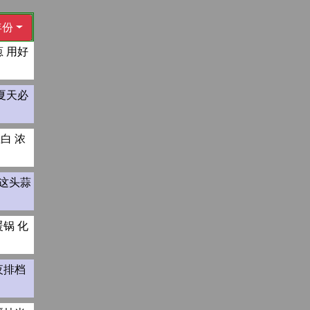
年份
 用好
夏天必
白 浓
这头蒜
锅 化
夜排档