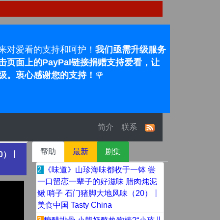
来对爱看的支持和呵护！
我们亟需升级服务
页面上的PayPal链接捐赠支持爱看，让
级。衷心感谢您的支持！
🌹
简介
联系
帮助
最新
剧集
0）丨
2
《味道》山珍海味都收于一钵 尝
一口留恋一辈子的好滋味 腊肉炖泥
鳅 哨子 石门猪脚大地风味（20）丨
美食中国 Tasty China