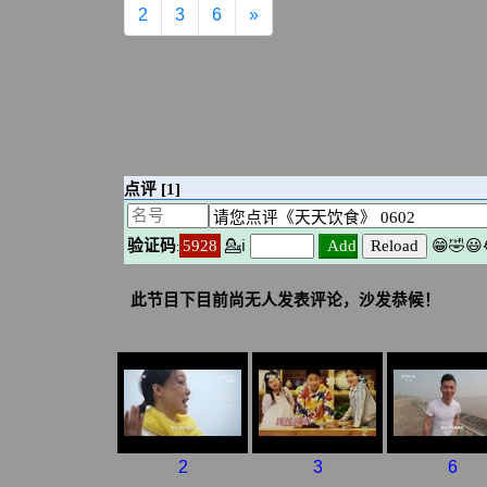
2
3
6
»
2
3
6