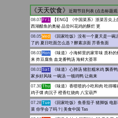
《天天饮食》
近期节目列表 (点击标题观
08.07
【ENG】《中国菜系》浙菜舌尖上
Fri
西湖醋鱼的奥秘 品尝叫花鸡的酥烂 更
08.05
《回家吃饭》没有一个夏天是一碗
Wed
了的 夏日吃面怎么选？酵素凉面 芥香鱼面
08.03
《味道》小海鲜里的家常味 质朴的
Mon
来 炸豆腐鱼 血龙番鸭汤 海鲜大荟萃
08.01
《味道》心肺汤 猪肚糯米鸡 飘香鸭
Sat
家乡好风味 一碗汤 一顿鸡鸭 让南来
07.30
《味道》香喷喷的小吃和肉 吃得嘴
Thu
鸡子馃 肉沉子 橙香红烧肉 八宝葫芦
07.28
《回家吃饭》鱼香茄子 猪脚饭 电
Tue
菜 你学会了吗？| 美食中国 Tas