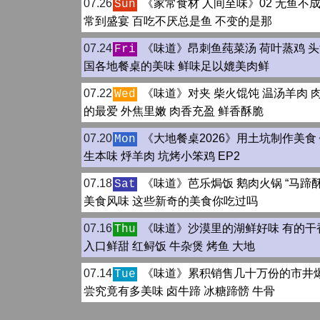
07.26
《家常食材 人间至味》02 无鱼不
Sun
常到盛宴 百吃不厌总是鱼 不变的是那
07.24
《味道》昂刺鱼莼菜汤 荷叶蒸鸡 头
Fri
国各地餐桌的美味 鲜味足以媲美肉鲜
07.22
《味道》对夹 柴火馄饨 温汤羊肉 
Wed
的最爱 外焦里嫩 肉香充盈 鲜香酥脆
07.20
《大地餐桌2026》用土坑制作美食
Mon
生本味 烀羊肉 坑烤小笨鸡 EP2
07.18
《味道》芭乐焗饭 鹅肉火锅 “马蹄酥
Sat
美食风味 这些新奇的美食你吃过吗
07.16
《味道》沙漠里的湖鲜好味 有的干
Thu
入口鲜甜 红鲟饭 牛杂煲 烤鱼 大地
07.14
《味道》累积销售几十万份的市井爆
Tue
尝究竟有多美味 卤牛蹄 冰糖蹄髈 牛骨