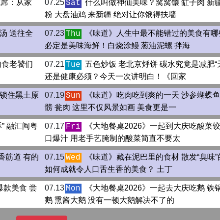
成席：从家
07.25
什么叫做神仙美味？窝窝馕 缸子肉 新
Sat
粉 大盘油鸡 来新疆 绝对让你饿得扶墙
汤 送往全
07.23
《味道》人生中最不能错过的美食有哪
Thu
必定是美味海鲜！白烧涂鳗 葱油泥螺 拌海
肉食老饕们
07.21
五色炒饭 老北京烀饼 碳水究竟是减肥“
Tue
还是健康必须？今天一次讲明白！《回家
 锁住黑土原
07.19
《味道》吃肉吃到爽的一天 沙参蝴蝶鱼
Sun
髈 瓮肉 这里不仅风景如画 美食更是一
” 融汇闽粤
07.17
《大地餐桌2026》一起到大庆吃酸菜饺
Fri
口爆汁 用老手艺腌制的酸菜简直不要太
香筋道 有的
07.15
《味道》藏在泥巴里的食材 散发“臭味”
Wed
如何成就令人口舌生香的美食？ 土丁
款美食 尝
07.13
《大地餐桌2026》一起去大庆吃鹅 铁
Mon
鹅 熏酱大鹅 没有一顿大鹅解决不了的