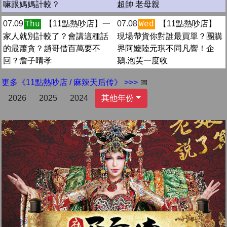
嘛跟媽媽計較？
超帥 老母親
07.09
【11點熱吵店】一
07.08
【11點熱吵店】
Thu
Wed
家人就別計較了？會講這種話
現場帶貨你對誰最買單？團購
的最蕭貪？趙哥借百萬要不
界阿嬤陸元琪不同凡響！企
回？詹子晴孝
鵝.泡芙一度收
更多《11點熱吵店 / 麻辣天后传》 >>>
📅
2026
2025
2024
其他年份