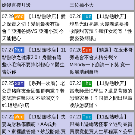
婚後直接耳邊
三位嬌小大
07.29
【11點熱吵店】愛
07.28
【11點熱吵店】
Wed
Tue
之深責之切！愛到最後有誤
球星光鮮亮麗 大嫂團還要接
會？亞洲爸媽VS.亞洲小孩 今
收酸甜苦辣？瘋狂女粉寄「性
天能把心
愛姿勢簡訊」
07.27
【11點熱吵店】11
07.26
【精選】在玉琳哥
Mon
Sun
點熱吵之健康2.0！身體有這
旁邊會不會人格分裂？
些小毛病不要掉以輕心？醫生
Melody一下崩潰一下笑 竟一
告訴你
度崩潰到自稱
07.25
【系列一次看】老
07.23
【11點熱吵店】
Sat
Thu
公是豬隊友全因狐群狗黨？老
當老師最怕學生？還是背後的
婆認證這種朋友不能深交？
恐龍家長！？同儕之間出現霸
#11點熱吵店
凌該怎麼辦？
07.22
【11點熱吵店】夫
07.21
【11點熱吵店】
Wed
Tue
妻為財務傷腦筋？AA或共
跟團出遊總遇怪事？遇到團員
同？家裡誰管錢？炒股賠錢.買
買票竟想買人生單程票？公平