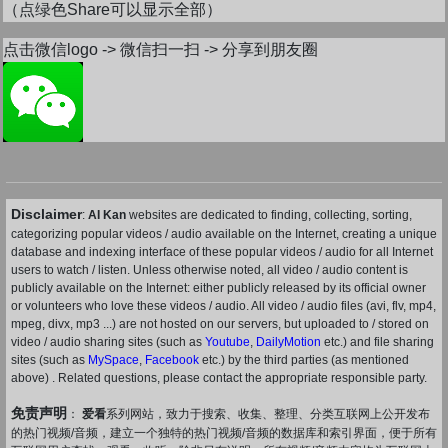
（点绿色Share可以显示全部）
点击微信logo -> 微信扫一扫 -> 分享到朋友圈
Disclaimer
:
AI Kan
websites are dedicated to finding, collecting, sorting,
categorizing popular videos / audio available on the Internet, creating a unique
database and indexing interface of these popular videos / audio for all Internet
users to watch / listen. Unless otherwise noted, all video / audio content is
publicly available on the Internet: either publicly released by its official owner
or volunteers who love these videos / audio. All video / audio files (avi, flv, mp4,
mpeg, divx, mp3 ...) are not hosted on our servers, but uploaded to / stored on
video / audio sharing sites (such as
Youtube
,
DailyMotion
etc.) and file sharing
sites (such as
MySpace
,
Facebook
etc.) by the third parties (as mentioned
above) . Related questions, please contact the appropriate responsible party.
免责声明
：
爱看
系列网站，致力于搜索、收集、整理、分类互联网上公开发布
的热门视频/音频，建立一个独特的热门视频/音频的数据库和索引界面，便于所有