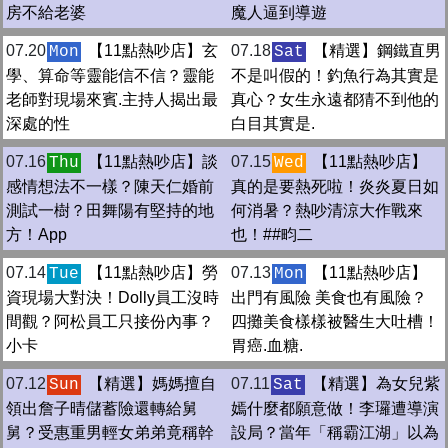
房不給老婆
魔人逼到導遊
07.20
【11點熱吵店】玄
07.18
【精選】鋼鐵直男
Mon
Sat
學、算命等靈能信不信？靈能
不是叫假的！釣魚行為其實是
老師對現場來賓.主持人揭出最
真心？女生永遠都猜不到他的
深處的性
白目其實是.
07.16
【11點熱吵店】談
07.15
【11點熱吵店】
Thu
Wed
感情想法不一樣？陳天仁婚前
真的是要熱死啦！炎炎夏日如
測試一樹？田舞陽有堅持的地
何消暑？熱吵清涼大作戰來
方！App
也！##畇二
07.14
【11點熱吵店】勞
07.13
【11點熱吵店】
Tue
Mon
資現場大對決！Dolly員工沒時
出門有風險 美食也有風險？
間觀？阿松員工只接份內事？
四攤美食樣樣被醫生大吐槽！
小卡
胃癌.血糖.
07.12
【精選】媽媽擅自
07.11
【精選】為女兒紫
Sun
Sat
領出詹子晴儲蓄險還轉給舅
嫣什麼都願意做！李㼈遭導演
舅？受惠重男輕女弟弟竟稱幹
設局？當年「稱霸江湖」以為