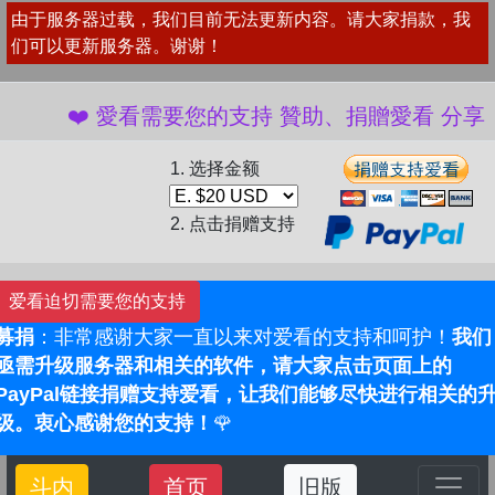
由于服务器过载，我们目前无法更新内容。请大家捐款，我
们可以更新服务器。谢谢！
❤️ 愛看需要您的支持 贊助、捐贈愛看 分享、
1. 选择金额
2. 点击捐赠支持
爱看迫切需要您的支持
募捐
：非常感谢大家一直以来对爱看的支持和呵护！
我们
亟需升级服务器和相关的软件，请大家点击页面上的
PayPal链接捐赠支持爱看，让我们能够尽快进行相关的
级。衷心感谢您的支持！
🌹
斗内
首页
旧版