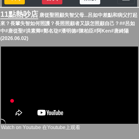
11點熱吵店
唐從聖照顧失智父母...呂如中差點和病父打起
來？長輩失智如何照護？長照照顧者又該怎照顧自己？##呂如
中#唐從聖#洪素卿#鄭名琁#潘明德#陳柏臣#阿Ken#唐綺陽
(2026.06.02)
Watch on Youtube 在Youtube上观看