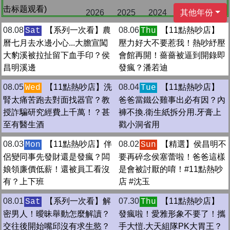
击标题观看)
2026
2025
2024
其他年份
08.08
【系列一次看】農
08.06
【11點熱吵店】
Sat
Thu
曆七月去水邊小心...大膽宣闖
壓力好大不要惹我！熱吵紓壓
大豹溪被拉扯留下血手印？侯
會館再開！薔薔被逼到開錄即
昌明溪邊
發瘋？潘若迪
08.05
【11點熱吵店】洗
08.04
【11點熱吵店】
Wed
Tue
腎太痛苦跑去對面找器官？教
爸爸當鐵公雞事出必有因？內
授詐騙研究經費上千萬！？甚
褲不換.衛生紙拆分用.牙膏上
至有醫生酒
戳小洞省用
08.03
【11點熱吵店】伴
08.02
【精選】侯昌明不
Mon
Sun
侶變同事先發財還是發瘋？闆
要再碎念侯塞蕾啦！爸爸這樣
娘領廉價低薪！還被員工看沒
是會被討厭的唷！#11點熱吵
有？上下班
店 #沈玉
08.01
【系列一次看】解
07.30
【11點熱吵店】
Sat
Thu
密男人！曖昧舉動怎麼解讀？
發瘋啦！愛雅形象不要了！攜
交往後開始嘴邱沒有求生慾？
手大愷.大天組隊PK大胃王？