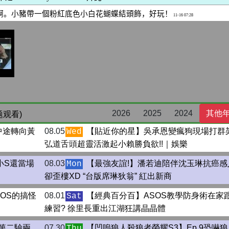
2026
2025
2024
其他
题观看)
中途轉向黃
08.05
【貼近你的星】吳承恩變瘋狗現場打群架
Wed
弘道舌頭超靈活激起小賴勝負欲!!｜娛樂
小S還當場
08.03
【最強友誼!】潘若迪陪伴沈玉琳抗癌感
Mon
卻歪樓XD “台版席琳狄翁” 紅出新商
SOS的搞怪
08.01
【經典百分百】ASOS教學防身術在家
Sat
練習? 徐里長重出江湖狂講晶晶體
的第二驗兩
07.30
【凹嗚狼人殺狼者榮耀S3】Ep.9恐嚇
Thu