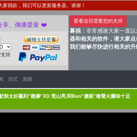
大家捐款，我们可以更新服务器。谢谢！
爱看迫切需要您的支持
贈愛看 分享、傳播愛看 ❤️
募捐
：非常感谢大家一直以
器和相关的软件，请大家点击
额
我们能够尽快进行相关的升
赠支持
闻
综艺
剧集
契太好贏到"翹腳"XD 荒山亮.阿Ben"傻眼"嗆聲火藥味十足