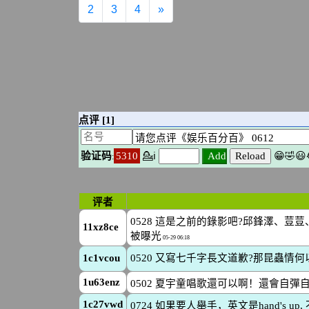
2
3
4
»