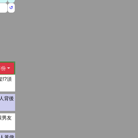
年份
!?須
人背後
跟男友
狼人黃偉