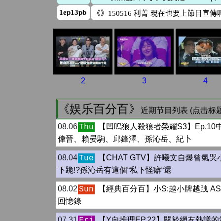
2
3
4
《娱乐百分百》
近期节目列表 (点击标
08.06
【凹嗚狼人殺狼者榮耀S3】Ep.10
Thu
偉晉、賴晏駒、邱鋒澤、孫沁岳、紀卜
08.04
【CHAT GTV】許曦文自爆曾氣哭
Tue
下跪!?孫沁岳有這個“私下怪癖“還
08.02
【經典百分百】小S:越小牌越跩 A
Sun
回憶錄
07.31
【Y向推理EP.22】關於網友熱議
Fri