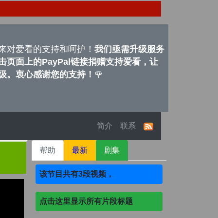
来对爱看的支持和呵护！
我们亟需升级服务
页面上的PayPal链接捐赠支持爱看，让
级。衷心感谢您的支持！
🌹
简介
联系
帮助
最新
剧集
该节目共有3段视频，
点击这里显示所有片段标题