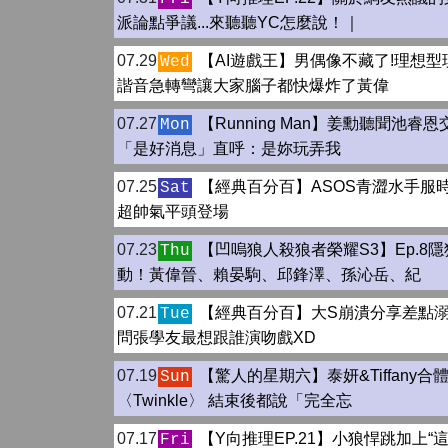
派論點爭議...來聽聽YC怎麼說！｜
07.29
【AI遊戲王】男偶像不藏了!理想型
Wed
諧音急轉彎讓大家腦子都快爆炸了黃偉
07.27
【Running Man】姜勳聽聞池睿
Mon
「是好消息」直呼：是妳玩弄我
07.25
【經典百分百】ASOS青澀水手服時
Sat
超帥氣平頭登場
07.23
【凹嗚狼人殺狼者榮耀S3】Ep.8
Thu
動！黃偉晉、賴晏駒、邱鋒澤、孫沁岳、紀
07.21
【經典百分百】大S崩潰分享差點溺
Tue
問張學友最想跟誰演吻戲XD
07.19
【驚人的星期六】泰妍&Tiffany合
Sun
〈Twinkle〉 結束後都說「完全忘
07.17
【Y向推理EP.21】小狼悍跳加上“
Fri