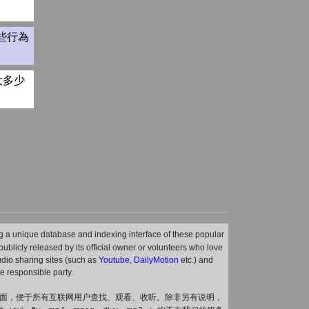
這些行為
大多少
ting a unique database and indexing interface of these popular
r publicly released by its official owner or volunteers who love
audio sharing sites (such as
Youtube
,
DailyMotion
etc.) and
e responsible party.
界面，便于所有互联网用户查找、观看、收听。除非另有说明，