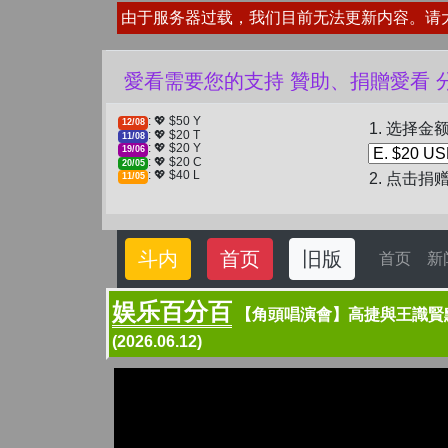
由于服务器过载，我们目前无法更新内容。请
❤️ 愛看需要您的支持 贊助、捐
: 💖 $50 Y
12/08
1. 选择金
: 💖 $20 T
11/08
: 💖 $20 Y
19/06
: 💖 $20 C
20/05
: 💖 $40 L
2. 点击捐
11/05
斗内
首页
旧版
首页
新
娱乐百分百
【角頭唱演會】高捷與王識賢默
(2026.06.12)