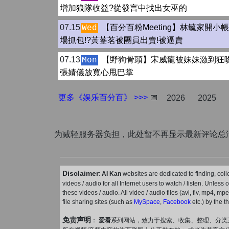
增加狼隊收益?從發言中找出女巫的
07.15
【百分百粉Meeting】林毓家開小
Wed
場抓包!?黃莑茗被團員出賣!被逼賣
07.13
【野狗骨頭】宋威龍被妹妹激到狂
Mon
張婧儀放寬心甩巴掌
更多《娱乐百分百》 >>>
📅
2026
2025
为减轻服务器负担，此处暂不再显示最新评论总
Disclaimer
:
AI Kan
websites are dedicated to finding, coll
videos / audio for all Internet users to watch / listen. Unless
these videos / audio. All video / audio files (avi, flv, mp4, m
file sharing sites (such as
MySpace
,
Facebook
etc.) by the t
免责声明
：
爱看
系列网站，致力于搜索、收集、整理、分类