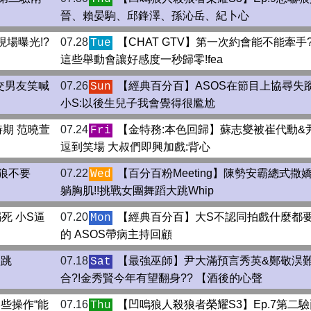
晉、賴晏駒、邱鋒澤、孫沁岳、紀卜心
現場曝光!?
07.28
【CHAT GTV】第一次約會能不能牽手
Tue
這些舉動會讓好感度一秒歸零!fea
恩交男友笑喊
07.26
【經典百分百】ASOS在節目上協尋失
Sun
小S:以後生兒子我會覺得很尷尬
期 范曉萱
07.24
【金特務:本色回歸】蘇志燮被崔代勳&
Fri
逗到笑場 大叔們即興加戲:背心
隱狼不要
07.22
【百分百粉Meeting】陳勢安霸總式撒
Wed
躺胸肌!!挑戰女團舞蹈大跳Whip
死 小S逼
07.20
【經典百分百】大S不認同拍戲什麼都
Mon
的 ASOS帶病主持回顧
體跳
07.18
【最強巫師】尹大滿預言秀英&鄭敬淏
Sat
合?!金秀賢今年有望翻身?? 【酒後的心聲
這些操作“能
07.16
【凹嗚狼人殺狼者榮耀S3】Ep.7第二
Thu