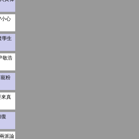
?小心
蹤學生
尹敬浩
嬌寵粉
要來真
難復
驗兩派論