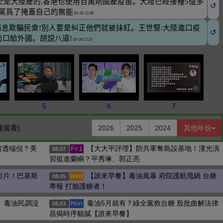
5
6
7
题观看)
2026
2025
2024
其他年份
書透端倪？美
【大大平評理】防共軍奪島設基地！漢光演
Fri
08.07
習挺進蘭嶼？平秀琳、郭正亮
影片！巴基斯
【誰來早餐】毒油風暴 府院護航甩鍋 台糖
Wed
08.05
專報 打臉護糖者！
測】毒油民調沒
毒油5月就有？綠全黨救台糖 殷批曲解法律
Mon
08.03
昌揭時序貓膩【誰來早餐】