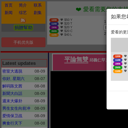
首页
简介
联系
❤️ 愛看需要您的支持 贊助
新闻
综艺
剧集
如果您
: 💖 $50 Y
12/08
1. 选择金额
: 💖 $20 T
11/08
捐贈幫助
: 💖 $20 Y
19/06
: 💖 $20 C
爱看的更
20/05
2. 点击捐赠
: 💖 $40 L
11/05
手机优先版
❤
: 💖
12/08
平論無雙
邱義仁罕見出山！賴清
: 💖
11/08
Latest updates
: 💖
19/06
: 💖
20/05
密室大逃脱
08-09
: 💖
11/05
你好, 星期六
08-07
解码陈文茜
08-08
新聞大白話
08-09
週末大爆卦
08-09
男生女生向前冲
08-09
爱情保卫战
08-09
爽食行天下
08-08