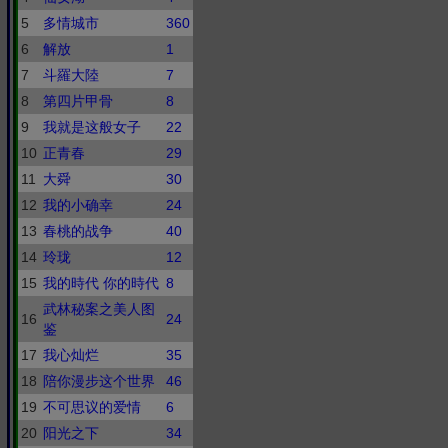
5
多情城市
360
6
解放
1
7
斗羅大陸
7
8
第四片甲骨
8
9
我就是这般女子
22
10
正青春
29
11
大舜
30
12
我的小确幸
24
13
春桃的战争
40
14
玲珑
12
15
我的時代 你的時代
8
武林秘案之美人图
16
24
鉴
17
我心灿烂
35
18
陪你漫步这个世界
46
19
不可思议的爱情
6
20
阳光之下
34