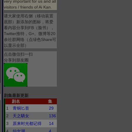
very important for us and all
visitors / friends of Ai Kan.
请大家使用右侧（移动装置
底部）新添加的图标，将爱
看内容分享到FB（脸书），
Twitter推特，G+。微博等20
余社群网络（点绿色Share可
以显示全部）
点击微信扫一扫
分享到朋友圈
剧集最新更新
剧名
集
1
青铜匕首
29
2
天之驕女
136
3
原来时光都记得
14
4
仙女湖
4