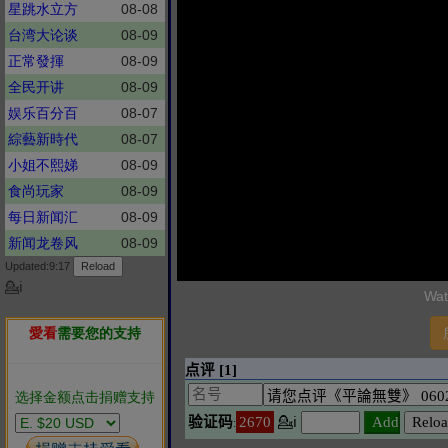
星跳水立方
08-08
台湾大论谈
08-09
正常發揮
08-09
全民开讲
08-09
娱乐百分百
08-07
綜藝新時代
08-07
小姐不熙娣
08-09
食尚玩家
08-09
每日新闻汇
08-09
新闻龙卷风
08-09
Updated:9:17
💁ℹ
Wat
愛看
需要您的支持
选择金额点击捐赠支持