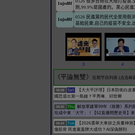
3
4
《平論無雙》
近期节目列表 (点击标
【大大平評理】日本防衛白皮
Sat
08.08
國恐退出第一島鏈？平秀琳、邱世卿
解放軍建軍99年《致勝》系列
Thu
08.06
坦成中東「大守」！【52直播間歷史哥】來
【2026選舉大車拚之吳董神
Tue
08.04
傷筋骨 民進黨蓋牌大成功？AI深偽辦到