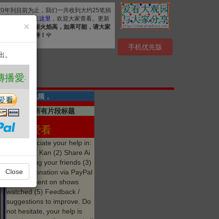
020年到目前为止，我们一共收到大约25笔捐
. 详细清单公布在
这里
，欢迎大家查看。更新
×
资源，
众人拾柴火焰高，如果可能，请大家
心感谢您的支持！
🌹
手机优先版
出。
 ❤️
共有6段视频，
点击显示所有片段标题
分享 爱看
We appreciate your help in:
(1) Like Ai Kan (2) Share Ai
Kan among your friends (3)
Close
Make a donation via PayPal
(4) Comment on shows
watched (5) Feedback /
suggestions to improve. Do
not hesitate, your help is