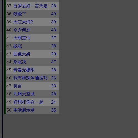
37
百岁之好一言为定
28
38
狼殿下
49
39
大江大河2
39
40
今夕何夕
43
41
大明宫词
37
42
战寇
38
43
国色天娇
20
44
杀寇决
47
45
青春无极限
38
46
我有特殊沟通技巧
26
47
装台
33
48
九州天空城
28
49
好想和你在一起
24
50
生活启示录
35