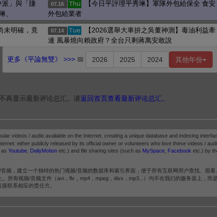
中派」與「賺
【今日平評理平秀琳】軍隊外包給保全 食安
Thu
07.16
琳、
外包給業者
件尚未明確，竟
【2026選舉大車拚之吳董神測】毒油利益牽
Tue
07.14
連 風暴燒向賴政府？全台只剩蔣萬安敢說
更多《平論無雙》 >>>
📅
2026
2025
2024
其他年份
不再显示最新评论总汇。请
返回首页查看最新评论总汇。
pular videos / audio available on the Internet, creating a unique database and indexing interfac
ternet: either publicly released by its official owner or volunteers who love these videos / audio.
h as
Youtube
,
DailyMotion
etc.) and file sharing sites (such as
MySpace
,
Facebook
etc.) by th
/音频，建立一个独特的热门视频/音频的数据库和索引界面，便于所有互联网用户查找、观看
频/音频文件（avi，flv，mp4，mpeg，divx，mp3...）均不在我们的服务器上，
直接联系相应的责任方。