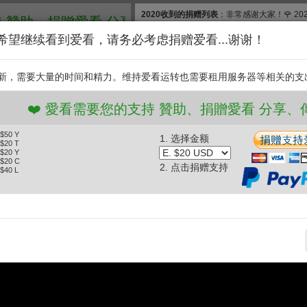
2020收到的捐赠列表
：非常感谢大家！🌹 2
、捐贈愛看 分享、傳播愛看 ❤️
款, 合计$830. 扣除银行费用，净收$777.83
希望继续看到爱看，请务必考虑捐赠爱看...谢谢！
和维护【爱看】，我们需要投入大量的时间和
继续捐赠支持爱看。衷
新，需要大量的时间和精力。维持爱看运转也需要租用服务器等相关的支
支持
️ 愛看需要您的支持 贊助、捐贈愛看 分享、傳播愛看
 $50 Y
1. 选择金额
德事情大條了？【2026選舉大車拚之吳董神測】平秀琳、吳子嘉
 $20 T
 $20 Y
(2026.06.02)
 $20 C
2. 点击捐赠支持
 $40 L