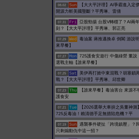
【大大平評理】AI爭霸進入定
Sun
08.02
開源力斬美國壟斷？平秀琳、雷倩
亞股勁揚 台股V轉穩了？AI兩
Fri
07.31
刻？【大大平評理】平秀琳、郭正亮
毒油案 蔣推邁換卓 倒閣 游說
Wed
07.29
來早餐】
725護食安遊行 中傷綠營 董說
Mon
07.27
選戰主軸【誰來早餐】
美伊再打掀中東混戰？胡塞鎖
Sat
07.25
戰？【大大平評理】平秀琳、邱世卿
【誰來早餐】毒油害台 來源不明
Thu
07.23
護食安
【2026選舉大車拚之吳董神
Tue
07.21
725反毒油！賴清德手足無措陷危機？平
遇襲事件硬扯「跨境鎮壓」？
Sun
07.19
只剩煽動仇中這一招？