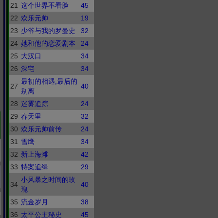
21
这个世界不看脸
45
22
欢乐元帅
19
23
少爷与我的罗曼史
32
24
她和他的恋爱剧本
24
25
大汉口
34
26
深宅
34
最初的相遇,最后的
27
40
别离
28
迷雾追踪
24
29
春天里
32
30
欢乐元帅前传
24
31
雪鹰
34
32
新上海滩
42
33
特案追缉
29
小风暴之时间的玫
34
40
瑰
35
流金岁月
38
36
太平公主秘史
45