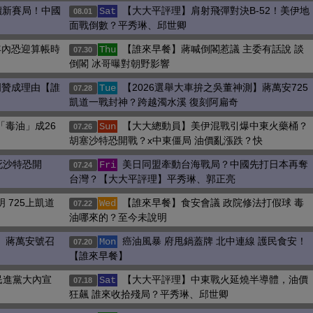
價新賽局！中國
【大大平評理】肩射飛彈對決B-52！美伊地
Sat
08.01
面戰倒數？平秀琳、邱世卿
年內恐迎算帳時
【誰來早餐】蔣喊倒閣惹議 主委有話說 談
Thu
07.30
倒閣 冰哥曝對朝野影響
明贊成理由【誰
【2026選舉大車拚之吳董神測】蔣萬安725
Tue
07.28
凱道一戰封神？跨越濁水溪 復刻阿扁奇
「毒油」成26
【大大總動員】美伊混戰引爆中東火藥桶？
Sun
07.26
胡塞沙特恐開戰？x中東僵局 油價亂漲跌？快
死沙特恐開
美日同盟牽動台海戰局？中國先打日本再奪
Fri
07.24
台灣？【大大平評理】平秀琳、郭正亮
 725上凱道
【誰來早餐】食安會議 政院修法打假球 毒
Wed
07.22
油哪來的？至今未說明
測】蔣萬安號召
癌油風暴 府甩鍋蓋牌 北中連線 護民食安！
Mon
07.20
【誰來早餐】
民進黨大內宣
【大大平評理】中東戰火延燒半導體，油價
Sat
07.18
狂飆 誰來收拾殘局？平秀琳、邱世卿