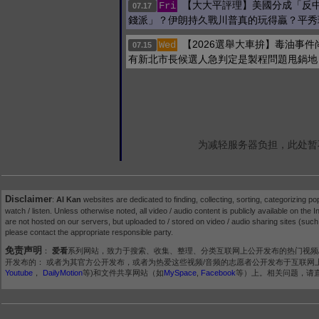
【大大平評理】美國分成「反
Fri
07.17
錢派」？伊朗持久戰川普真的玩得贏？平秀
【2026選舉大車拚】毒油事
Wed
07.15
有新北市長候選人急判定是製程問題甩鍋地
为减轻服务器负担，此处暂
Disclaimer
:
AI Kan
websites are dedicated to finding, collecting, sorting, categorizing po
watch / listen. Unless otherwise noted, all video / audio content is publicly available on the In
are not hosted on our servers, but uploaded to / stored on video / audio sharing sites (suc
please contact the appropriate responsible party.
免责声明
：
爱看
系列网站，致力于搜索、收集、整理、分类互联网上公开发布的热门视频
开发布的： 或者为其官方公开发布，或者为热爱这些视频/音频的志愿者公开发布于互联网上。所有视
Youtube
，
DailyMotion
等)和文件共享网站（如
MySpace
,
Facebook
等）上。相关问题，请