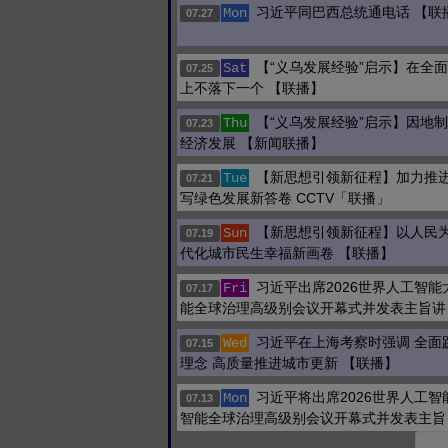
习近平同巴西总统通电话 【联
Mon
07.27
【“义乌发展经验”启示】在全
Sat
07.25
上不落下一个 【联播】
【“义乌发展经验”启示】因地制
Thu
07.23
经济发展 【新闻联播】
【新思想引领新征程】加力推进
Tue
07.21
写绿色发展新答卷 CCTV「联播」
【新思想引领新征程】以人民为
Sun
07.19
代化城市民生幸福新画卷 【联播】
习近平出席2026世界人工智
Fri
07.17
能全球治理高级别会议开幕式并发表主旨讲
习近平在上海考察时强调 全面
Wed
07.15
理念 高质量推进城市更新 【联播】
习近平将出席2026世界人工
Mon
07.13
智能全球治理高级别会议开幕式并发表主旨