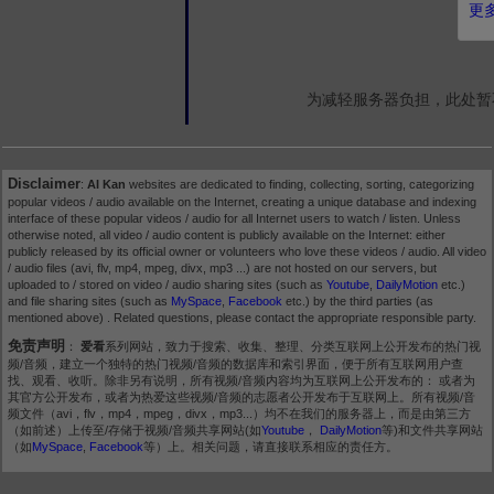
更多
为减轻服务器负担，此处暂
Disclaimer
:
AI Kan
websites are dedicated to finding, collecting, sorting, categorizing
popular videos / audio available on the Internet, creating a unique database and indexing
interface of these popular videos / audio for all Internet users to watch / listen. Unless
otherwise noted, all video / audio content is publicly available on the Internet: either
publicly released by its official owner or volunteers who love these videos / audio. All video
/ audio files (avi, flv, mp4, mpeg, divx, mp3 ...) are not hosted on our servers, but
uploaded to / stored on video / audio sharing sites (such as
Youtube
,
DailyMotion
etc.)
and file sharing sites (such as
MySpace
,
Facebook
etc.) by the third parties (as
mentioned above) . Related questions, please contact the appropriate responsible party.
免责声明
：
爱看
系列网站，致力于搜索、收集、整理、分类互联网上公开发布的热门视
频/音频，建立一个独特的热门视频/音频的数据库和索引界面，便于所有互联网用户查
找、观看、收听。除非另有说明，所有视频/音频内容均为互联网上公开发布的： 或者为
其官方公开发布，或者为热爱这些视频/音频的志愿者公开发布于互联网上。所有视频/音
频文件（avi，flv，mp4，mpeg，divx，mp3...）均不在我们的服务器上，而是由第三方
（如前述）上传至/存储于视频/音频共享网站(如
Youtube
，
DailyMotion
等)和文件共享网站
（如
MySpace
,
Facebook
等）上。相关问题，请直接联系相应的责任方。