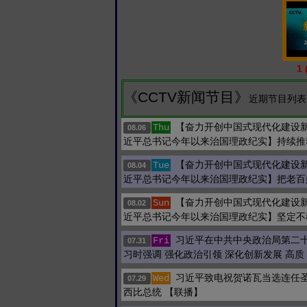
1
《CCTV新闻节目》
近期节目列表 
【奋力开创中国式现代化建设
Thu
08.06
近平总书记今年以来治国理政纪实】持续推
【奋力开创中国式现代化建设
Tue
08.04
近平总书记今年以来治国理政纪实】把老百
【奋力开创中国式现代化建设
Sun
08.02
近平总书记今年以来治国理政纪实】坚定不
习近平在中共中央政治局第二
Fri
07.31
习时强调 强化政治引领 深化创新发展 高质
习近平致电祝贺诺瓦当选连任
Wed
07.29
西比总统 【联播】