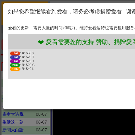
首页
简介
联系
❤️ 愛看需要您的支持 贊助
如果您希望继续看到爱看，请务必考虑捐赠爱看...谢
新闻
综艺
剧集
: 💖 $50 Y
12/08
1. 选择金额
: 💖 $20 T
11/08
爱看的更新，需要大量的时间和精力。维持爱看运转也需要租用服务
捐贈幫助
: 💖 $20 Y
19/06
: 💖 $20 C
20/05
2. 点击捐赠
: 💖 $40 L
11/05
❤️ 愛看需要您的支持 贊助、捐贈愛看 分享
手机优先版
: 💖 $50 Y
12/08
: 💖 $20 T
11/08
CCTV新闻节目
: 💖 $20 Y
19/06
《求是》杂
: 💖 $20 C
Latest updates
20/05
: 💖 $40 L
11/05
国民大会
08-07
今日关注
08-06
对话
08-06
焦点访谈
08-06
CCTV新闻节目
08-06
密室大逃脱
08-07
生活这一刻
08-07
新聞大白話
08-07