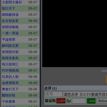
大新聞大爆卦
08-07
龍行天下
08-07
網路酸辣湯
08-07
欢乐智多星
08-06
新聞深喉嚨
08-07
一虎一席谈
08-07
平論無雙
08-07
解码陈文茜
08-07
新闻面对面
08-06
新闻龙卷风
08-07
每日新闻汇
08-07
POP撞新闻
08-07
Wat
玩美的人類
08-06
金牌调查局
08-06
爽食行天下
08-06
醫師好辣
08-06
千秋萬事
08-07