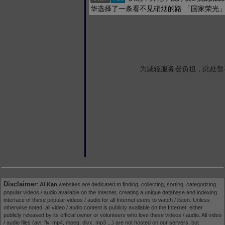
华选择了一条看不见硝烟的路 「国家荣光
为减轻服务器负担，此处暂
Disclaimer
:
AI Kan
websites are dedicated to finding, collecting, sorting, categorizing
popular videos / audio available on the Internet, creating a unique database and indexing
interface of these popular videos / audio for all Internet users to watch / listen. Unless
otherwise noted, all video / audio content is publicly available on the Internet: either
publicly released by its official owner or volunteers who love these videos / audio. All video
/ audio files (avi, flv, mp4, mpeg, divx, mp3 ...) are not hosted on our servers, but