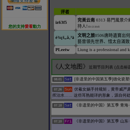
您的支持
愛看
動力
《人文地图》
近期节目列表 (点击标
[非遗里的中国第五季]德化瓷
Sat
08.01
伏羲女娲手持规矩，黄帝威严
Sun
07.26
挥治水…… 这些耳熟能详的形象，源自何
《非遗里的中国》第五季 青海
Sat
07.18
《非遗里的中国》第五季 山东
Fri
07.10