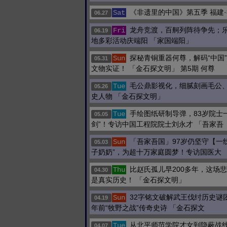
《非遗里的中国》第五季 福建
Sat
06.27
龙舟竞渡，百舸列阵待争先；
Fri
06.19
地多彩活动庆端阳 「家国端阳」
探秘青铜重器何尊，解码“中国
Sun
05.31
文物实证！ 「金石探文明」 第5期 何尊
毛公鼎影视化，细腻刻画毛公
Tue
05.26
史人物 「金石探文明」
手绘图纸研制导弹，83岁院士
Tue
05.05
剑”！专访中国工程院院士刘永才 「吾家吾
「吾家吾国」97岁仍坚守【一
Sun
05.03
子奶奶”，为超十万家庭圆梦！专访国医大
比赵氏孤儿早200多年，这场
Thu
04.30
是真实历史！ 「金石探文明」
32字铭文破解武王伐纣历史谜团
Sun
04.19
年前“牧野之战”传奇史诗 「金石探文
从北平师范学院才女到隐蔽战
Tue
04.07