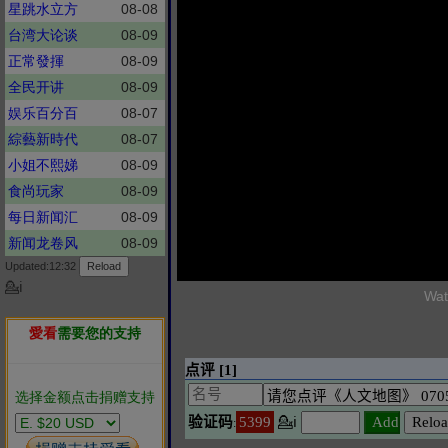
星跳水立方
08-08
台湾大论谈
08-09
正常發揮
08-09
全民开讲
08-09
娱乐百分百
08-07
綜藝新時代
08-07
小姐不熙娣
08-09
食尚玩家
08-09
每日新闻汇
08-09
新闻龙卷风
08-09
Updated:12:32
💁ℹ
Wat
愛看
需要您的支持
选择金额点击捐赠支持