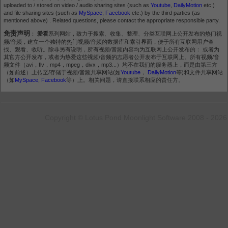
uploaded to / stored on video / audio sharing sites (such as
Youtube
,
DailyMotion
etc.)
and file sharing sites (such as
MySpace
,
Facebook
etc.) by the third parties (as
mentioned above) . Related questions, please contact the appropriate responsible party.
免责声明
：
爱看
系列网站，致力于搜索、收集、整理、分类互联网上公开发布的热门视
频/音频，建立一个独特的热门视频/音频的数据库和索引界面，便于所有互联网用户查
找、观看、收听。除非另有说明，所有视频/音频内容均为互联网上公开发布的： 或者为
其官方公开发布，或者为热爱这些视频/音频的志愿者公开发布于互联网上。所有视频/音
频文件（avi，flv，mp4，mpeg，divx，mp3...）均不在我们的服务器上，而是由第三方
（如前述）上传至/存储于视频/音频共享网站(如
Youtube
，
DailyMotion
等)和文件共享网站
（如
MySpace
,
Facebook
等）上。相关问题，请直接联系相应的责任方。
Copyright © Lotus Pond Moonlight Software 2008 - 2026