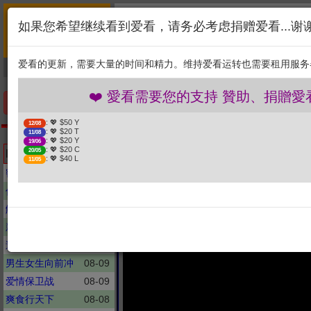
首页
简介
联系
❤️ 愛看需要您的支持 贊
如果您希望继续看到爱看，请务必考虑捐赠爱看...谢
新闻
综艺
剧集
: 💖 $50 Y
12/08
1. 选择金额
: 💖 $20 T
11/08
爱看的更新，需要大量的时间和精力。维持爱看运转也需要租用服务
捐贈幫助
: 💖 $20 Y
19/06
: 💖 $20 C
20/05
2. 点击捐赠
: 💖 $40 L
11/05
❤️ 愛看需要您的支持 贊助、捐贈愛看 分
手机优先版
: 💖 $50 Y
12/08
: 💖 $20 T
11/08
人文地图
: 💖 $20 Y
19/06
刘涛演绎殷商传奇“女战神
: 💖 $20 C
Latest updates
20/05
: 💖 $40 L
11/05
密室大逃脱
08-09
你好, 星期六
08-07
解码陈文茜
08-08
新聞大白話
08-09
週末大爆卦
08-09
男生女生向前冲
08-09
爱情保卫战
08-09
爽食行天下
08-08