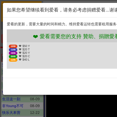
首页
简介
联系
❤️ 愛看需要您的支持 贊
如果您希望继续看到爱看，请务必考虑捐赠爱看...谢
新闻
综艺
剧集
: 💖 $50 Y
12/08
1. 选择金额
: 💖 $20 T
11/08
爱看的更新，需要大量的时间和精力。维持爱看运转也需要租用服务
捐贈幫助
: 💖 $20 Y
19/06
: 💖 $20 C
20/05
2. 点击捐赠
: 💖 $40 L
11/05
❤️ 愛看需要您的支持 贊助、捐贈愛看 分
手机优先版
: 💖 $50 Y
12/08
: 💖 $20 T
11/08
文化十分
: 💖 $20 Y
19/06
十分头条 2026
: 💖 $20 C
Latest updates
20/05
: 💖 $40 L
11/05
驚爆新聞線
08-09
完全娱乐
08-09
我是歌手
08-09
百万大明星
08-09
WTO姐妹会
08-09
生活这一刻
08-09
非Young不可
08-09
快乐大本营
12-22