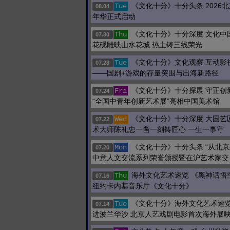
《文化十分》十分头条 2026
Tue
08.04
年华正式启动
《文化十分》十分深度 文化中
Thu
07.30
花砚雕映山水花城 热土铸三线荣光
《文化十分》文化观察 互动影
Tue
07.28
——国剧+游戏的存量突围与出海新路径
《文化十分》十分探展 守正创
Fri
07.24
“全国中青年创新艺术展”亮相中国美术馆
《文化十分》十分深度 大国艺
Wed
07.22
术大师陈礼忠一凿一刻铸匠心 一生一事守
《文化十分》十分头条 “从北京
Mon
07.20
中意人文交流系列荣誉颁授暨在沪艺术家交
海外文化艺术速览 《黑神话悟
Thu
07.16
纽约卡内基音乐厅《文化十分》
《文化十分》海外文化艺术速览
Tue
07.14
进波兰华沙 北京人艺戏剧电影首次海外展