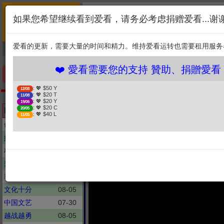
首页
简介
联系
❤️ 愛看需要您的支持 
如果您希望继续看到爱看，请务必考虑捐赠爱看...谢
新闻
综艺
剧集
: 💖 $50 Y
12/08
1. 选择金额
: 💖 $20 T
11/08
爱看的更新，需要大量的时间和精力。维持爱看运转也需要租用服务
捐贈幫助
: 💖 $20 Y
19/06
: 💖 $20 C
20/05
2. 点击捐赠
: 💖 $40 L
11/05
❤️ 愛看需要您的支持 贊助、捐贈愛看 
手机优先版
: 💖 $50 Y
12/08
: 💖 $20 T
11/08
经典传奇
: 💖 $20 Y
19/06
想做个好父亲的帝王竟被
: 💖 $20 C
Latest updates
20/05
: 💖 $40 L
11/05
法、《传奇故事
命运好好玩
08-06
妈妈咪呀
08-06
极限挑战
08-06
梦想改造家
08-06
非诚勿扰
08-06
文化十分
08-05
中国文艺
07-30
越战越勇
08-05