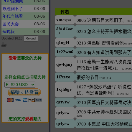
POP撞新闻
08-06
政經關不了
08-06
年代向钱看
08-06
国民大会
08-06
辣晚報
08-06
Updated:16:13
💁ℹ
愛看
需要您的支持
选择金额点击捐赠支持
您的支持
愛看
動力