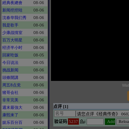
經典夜總會
08-06
新闻挖挖哇
08-06
沈春华我们秀
08-06
我是歌手
08-06
少康战情室
08-06
百万大明星
08-06
经济半小时
08-06
回家吃饭
08-05
今日说法
08-05
挑战新闻
08-06
頭條開講
08-06
周五8点党
08-06
Wat
猪哥会社
08-06
非常完美
08-06
週末最強大
08-06
康熙来了
08-06
娱乐百分百
08-06