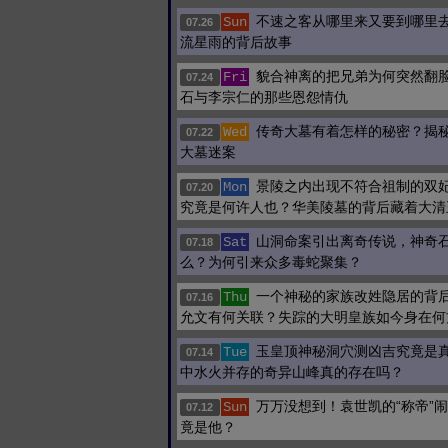
不速之客从哪里来又要到哪里
Sun
07.26
流星雨的背后故事
貌合神离的把兄弟为何突然翻
Fri
07.24
石与李宗仁的那些恩怨情仇
传奇大墓有着怎样的秘密？揭
Wed
07.22
大墓迷案
景陵之内出现不符合祖制的双
Mon
07.20
究竟是何许人也？华美陵墓的背后藏着大清
山洞命案引出离奇传说，神奇
Sat
07.18
么？为何引来众多毒蛇聚集？
一个神秘的家族改姓隐居的背
Thu
07.16
允文有何关联？失踪的大明皇族如今身在何
玉皇顶神秘洞穴测凶吉究竟是
Tue
07.14
中水火并存的奇异山峰真的存在吗？
万万没想到！袁世凯的“称帝”
Sun
07.12
竟是他？