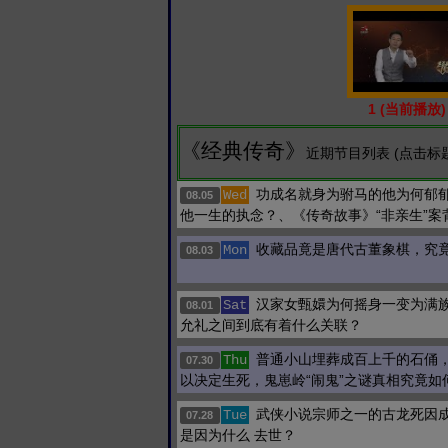
1 (当前播放)
《经典传奇》
近期节目列表 (点击标
功成名就身为驸马的他为何郁
Wed
08.05
他一生的执念？、《传奇故事》“非亲生”案
收藏品竟是唐代古董象棋，究
Mon
08.03
汉家女甄嬛为何摇身一变为满
Sat
08.01
允礼之间到底有着什么关联？
普通小山埋葬成百上千的石俑
Thu
07.30
以决定生死，鬼崽岭“闹鬼”之谜真相究竟如
武侠小说宗师之一的古龙死因
Tue
07.28
是因为什么 去世？