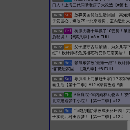
口人！上海三代同堂老房子大改造【#第七
放弃美国优渥生活回国！高知
Sun
07.26
子爱国心，爆改75㎡北京老房，室内造出
杭漂夫妻十年换了10套房！破
Fri
07.24
愈秘境！【#第八季】#8 # FULL
父子坚守古法酿酒，为女儿存下
Wed
07.22
红”！设计师将危房祖宅巧变作江南美居！
赖旭东梦改“最难一战”！设计师
Mon
07.20
馆”搬进家里！【第八季】#8 FULL
导演组上门被赶出家门？农家
Sat
07.18
画生活【第十二季】#12 #家装改造 #前
6座庭院+室内雨林动物园！“数
Thu
07.16
北京建造梦中小院！【第十二季】#12
“问题别墅”爆改成美丽庄园！
Mon
07.13
子实现儿时田园梦！【第十二季】#12 #