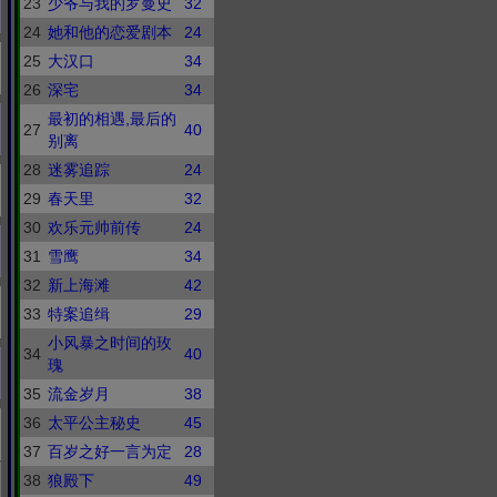
23
少爷与我的罗曼史
32
24
她和他的恋爱剧本
24
25
大汉口
34
26
深宅
34
最初的相遇,最后的
27
40
别离
28
迷雾追踪
24
29
春天里
32
30
欢乐元帅前传
24
31
雪鹰
34
32
新上海滩
42
33
特案追缉
29
小风暴之时间的玫
34
40
瑰
35
流金岁月
38
36
太平公主秘史
45
37
百岁之好一言为定
28
38
狼殿下
49