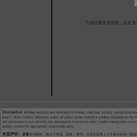
为减轻服务器负担，此处暂
Disclaimer
:
AI Kan
websites are dedicated to finding, collecting, sorting, categorizing po
watch / listen. Unless otherwise noted, all video / audio content is publicly available on the In
are not hosted on our servers, but uploaded to / stored on video / audio sharing sites (suc
please contact the appropriate responsible party.
免责声明
：
爱看
系列网站，致力于搜索、收集、整理、分类互联网上公开发布的热门视频