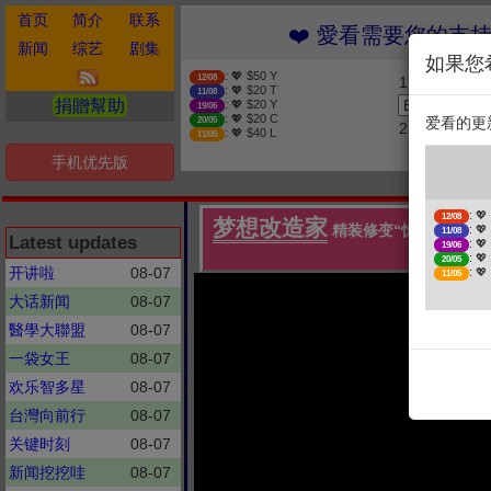
首页
简介
联系
❤️ 愛看需要您的支持 贊
新闻
综艺
剧集
如果您
: 💖 $50 Y
12/08
1. 选择金额
: 💖 $20 T
11/08
捐贈幫助
: 💖 $20 Y
19/06
: 💖 $20 C
爱看的更
20/05
2. 点击捐赠
: 💖 $40 L
11/05
手机优先版
: 💖
12/08
梦想改造家
精装修变“惊装修”！30
: 💖
11/08
Latest updates
: 💖
19/06
房屋设计
: 💖
20/05
开讲啦
08-07
: 💖
11/05
大话新闻
08-07
醫學大聯盟
08-07
一袋女王
08-07
欢乐智多星
08-07
台灣向前行
08-07
关键时刻
08-07
新闻挖挖哇
08-07