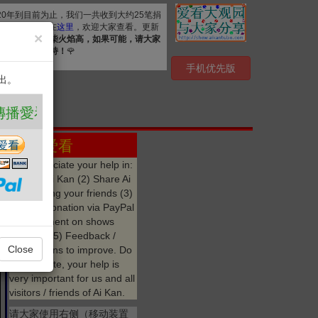
020年到目前为止，我们一共收到大约25笔捐
. 详细清单公布在
这里
，欢迎大家查看。更新
×
资源，
众人拾柴火焰高，如果可能，请大家
心感谢您的支持！
🌹
手机优先版
出。
看 ❤️
参与 爱看
We appreciate your help in:
(1) Like Ai Kan (2) Share Ai
Kan among your friends (3)
Make a donation via PayPal
(4) Comment on shows
watched (5) Feedback /
Close
suggestions to improve. Do
not hesitate, your help is
very important for us and all
visitors / friends of Ai Kan.
请大家使用右侧（移动装置