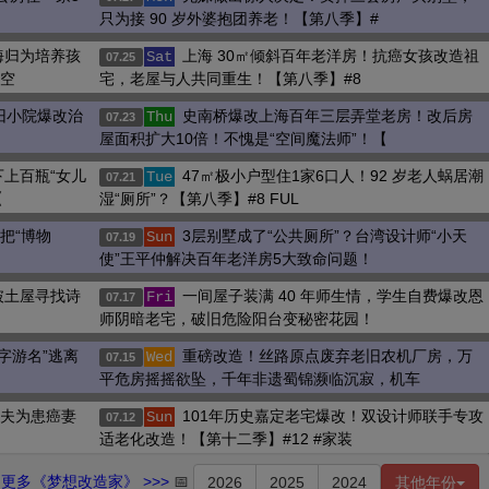
只为接 90 岁外婆抱团养老！【第八季】#
海归为培养孩
上海 30㎡倾斜百年老洋房！抗癌女孩改造祖
Sat
07.25
太空
宅，老屋与人共同重生！【第八季】#8
旧小院爆改治
史南桥爆改上海百年三层弄堂老房！改后房
Thu
07.23
屋面积扩大10倍！不愧是“空间魔法师”！【
上百瓶“女儿
47㎡极小户型住1家6口人！92 岁老人蜗居潮
Tue
07.21
【
湿“厕所”？【第八季】#8 FUL
把“博物
3层别墅成了“公共厕所”？台湾设计师“小天
Sun
07.19
使”王平仲解决百年老洋房5大致命问题！
破土屋寻找诗
一间屋子装满 40 年师生情，学生自费爆改恩
Fri
07.17
师阴暗老宅，破旧危险阳台变秘密花园！
字游名”逃离
重磅改造！丝路原点废弃老旧农机厂房，万
Wed
07.15
平危房摇摇欲坠，千年非遗蜀锦濒临沉寂，机车
丈夫为患癌妻
101年历史嘉定老宅爆改！双设计师联手专攻
Sun
07.12
适老化改造！【第十二季】#12 #家装
更多《梦想改造家》 >>>
📅
2026
2025
2024
其他年份