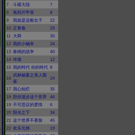
7
斗羅大陸
7
8
第四片甲骨
8
9
我就是这般女子
22
10
正青春
29
11
大舜
30
12
我的小确幸
24
13
春桃的战争
40
14
玲珑
12
15
我的時代 你的時代
8
武林秘案之美人图
16
24
鉴
17
我心灿烂
35
18
陪你漫步这个世界
46
19
不可思议的爱情
6
20
阳光之下
34
21
这个世界不看脸
45
22
欢乐元帅
19