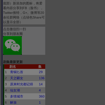
底部）新添加的图标，将爱
看内容分享到FB（脸书），
Twitter推特，G+。微博等20
余社群网络（点绿色Share可
以显示全部）
点击微信扫一扫
分享到朋友圈
剧集最新更新
剧名
集
1
青铜匕首
29
2
天之驕女
136
3
原来时光都记得
14
4
仙女湖
4
5
多情城市
360
6
解放
1