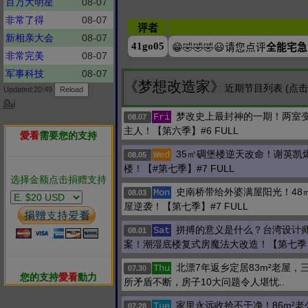
百万大明星
08-07
非常了得
08-07
新相亲大会
08-07
非常完美
08-07
军事科技
08-07
《梦想改造家》
近期节目列表 (点
Updated:20:49
💁ℹ
梦改史上最封神的一期！两室
Fri
08.07
主人！【第六季】#6 FULL
愛看
需要您的支持
35㎡碉堡楼逆天改命！谢英凯
Wed
08.05
楼！【#第七季】#7 FULL
选择金额点击捐赠支持
史南桥带给外婆满屋阳光！48
Mon
08.03
屋逆袭！【第七季】#7 FULL
拼搏的意义是什么？台湾设计
Sat
08.01
案！潮湿底楼复式房魔法大改造！【第七季
北漂7年返乡定居83m²老屋，
Thu
07.30
您的支持
愛看
動力
所矛盾不断，房子10大问题令人堪忧..
家里永远收拾不干净！86m²老
Tue
07.28