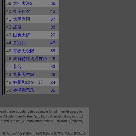
39
大江大河2
39
40
今夕何夕
43
41
大明宫词
37
42
战寇
38
43
国色天娇
20
44
杀寇决
47
45
青春无极限
38
46
我有特殊沟通技巧
26
47
装台
33
48
九州天空城
28
49
好想和你在一起
24
50
生活启示录
35
e of these popular videos / audio for all Internet users to
 All video / audio files (avi, flv, mp4, mpeg, divx, mp3 ...)
e third parties (as mentioned above) . Related questions,
、收听。除非另有说明，所有视频/音频内容均为互联网上公