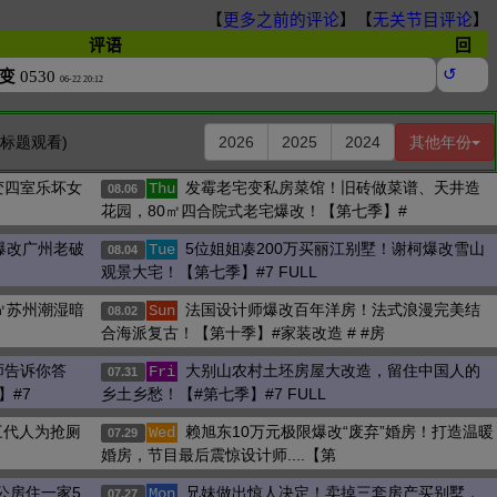
击标题观看)
2026
2025
2024
其他年份
变四室乐坏女
发霉老宅变私房菜馆！旧砖做菜谱、天井造
Thu
08.06
花园，80㎡四合院式老宅爆改！【第七季】#
爆改广州老破
5位姐姐凑200万买丽江别墅！谢柯爆改雪山
Tue
08.04
观景大宅！【第七季】#7 FULL
㎡苏州潮湿暗
法国设计师爆改百年洋房！法式浪漫完美结
Sun
08.02
合海派复古！【第十季】#家装改造 # #房
师告诉你答
大别山农村土坯房屋大改造，留住中国人的
Fri
07.31
】#7
乡土乡愁！【#第七季】#7 FULL
三代人为抢厕
赖旭东10万元极限爆改“废弃”婚房！打造温暖
Wed
07.29
婚房，节目最后震惊设计师....【第
公房住一家5
兄妹做出惊人决定！卖掉三套房产买别墅，
Mon
07.27