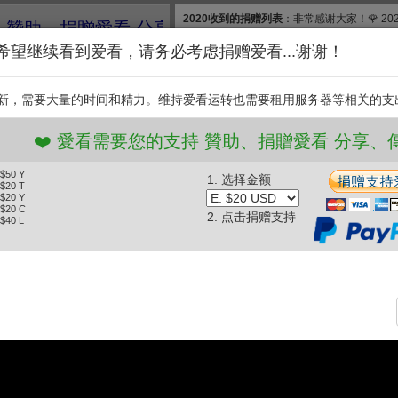
2020收到的捐赠列表
：非常感谢大家！🌹 2
助、捐贈愛看 分享、傳播愛看 ❤️
款, 合计$830. 扣除银行费用，净收$777.83
希望继续看到爱看，请务必考虑捐赠爱看...谢谢！
和维护【爱看】，我们需要投入大量的时间和
继续捐赠支持爱看。衷
新，需要大量的时间和精力。维持爱看运转也需要租用服务器等相关的支
支持
❤️ 愛看需要您的支持 贊助、捐贈愛看 分享、傳播愛
 $50 Y
1. 选择金额
5㎡豪宅神级爆改！赖旭东40天超神改造【第十二季】#12 #家装改造 #
 $20 T
 $20 Y
 #前后对比 FULL (2026.07.07)
 $20 C
2. 点击捐赠支持
 $40 L