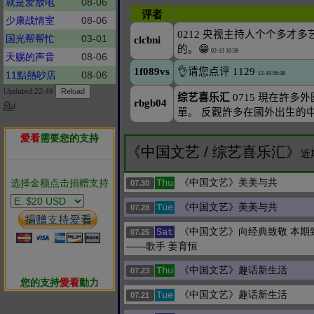
就是爱放电
08-06
少康战情室
08-06
国光帮帮忙
03-01
天赐的声音
08-06
11點熱吵店
08-06
Updated:22:49
💁ℹ
愛看
需要您的支持
《中国文艺 / 综艺喜乐汇》
近
《中国文艺》美美与共
选择金额点击捐赠支持
Thu
07.30
《中国文艺》美美与共
Tue
07.28
《中国文艺》向经典致敬 本期
Sat
07.25
——歌手 姜育恒
《中国文艺》趣话新生活
Thu
07.23
您的支持
愛看
動力
《中国文艺》趣话新生活
Tue
07.21