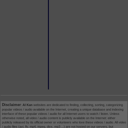
Disclaimer
:
AI Kan
websites are dedicated to finding, collecting, sorting, categorizing
popular videos / audio available on the Internet, creating a unique database and indexing
interface of these popular videos / audio for all Internet users to watch / listen. Unless
otherwise noted, all video / audio content is publicly available on the Internet: either
publicly released by its official owner or volunteers who love these videos / audio. All video
/ audio files (avi, flv, mp4, mpeg, divx, mp3 ...) are not hosted on our servers, but