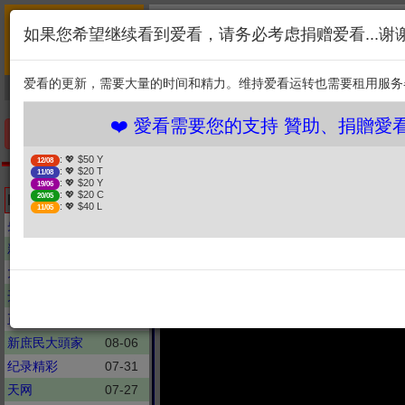
首页
简介
联系
❤️ 愛看需要您的支持 
如果您希望继续看到爱看，请务必考虑捐赠爱看...谢
新闻
综艺
剧集
: 💖 $50 Y
12/08
1. 选择金额
: 💖 $20 T
11/08
爱看的更新，需要大量的时间和精力。维持爱看运转也需要租用服务
捐贈幫助
: 💖 $20 Y
19/06
: 💖 $20 C
20/05
2. 点击捐赠
: 💖 $40 L
11/05
❤️ 愛看需要您的支持 贊助、捐贈愛看 分
手机优先版
: 💖 $50 Y
12/08
: 💖 $20 T
11/08
中
: 💖 $20 Y
19/06
: 💖 $20 C
Latest updates
20/05
: 💖 $40 L
11/05
央视财经评论
08-06
新聞大白話
08-06
大新聞大爆卦
08-06
开讲啦
07-25
正常發揮
08-06
新庶民大頭家
08-06
纪录精彩
07-31
天网
07-27