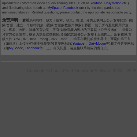
uploaded to / stored on video / audio sharing sites (such as
Youtube
,
DailyMotion
etc.)
and file sharing sites (such as
MySpace
,
Facebook
etc.) by the third parties (as
mentioned above) . Related questions, please contact the appropriate responsible party.
免责声明
：
爱看
系列网站，致力于搜索、收集、整理、分类互联网上公开发布的热门视
频/音频，建立一个独特的热门视频/音频的数据库和索引界面，便于所有互联网用户查
找、观看、收听。除非另有说明，所有视频/音频内容均为互联网上公开发布的： 或者为
其官方公开发布，或者为热爱这些视频/音频的志愿者公开发布于互联网上。所有视频/音
频文件（avi，flv，mp4，mpeg，divx，mp3...）均不在我们的服务器上，而是由第三方
（如前述）上传至/存储于视频/音频共享网站(如
Youtube
，
DailyMotion
等)和文件共享网站
（如
MySpace
,
Facebook
等）上。相关问题，请直接联系相应的责任方。
Copyright © Lotus Pond Moonlight Software 2008 - 2026