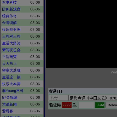
军事科技
08-06
防务新观察
08-06
经典传奇
08-06
金牌调解
08-06
娱乐@亚洲
08-06
王牌对王牌
08-06
生活大爆笑
08-06
新闻夜总会
08-06
平論無雙
08-06
天天向上
08-06
密室大逃脱
08-06
Wat
生活这一刻
08-06
快乐大本营
08-06
非Young不可
08-06
57金钱爆
08-06
大话新闻
08-06
爱玩客
08-06