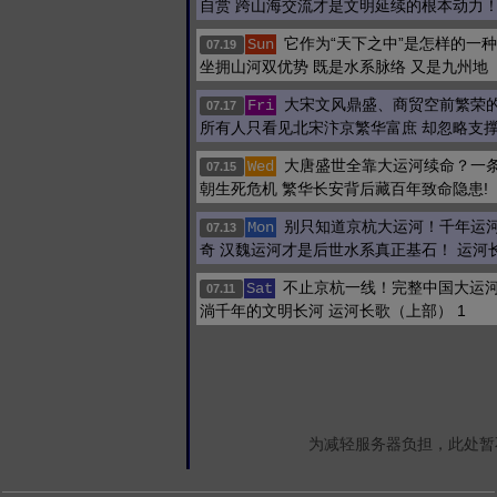
自赏 跨山海交流才是文明延续的根本动力
它作为“天下之中”是怎样的一
Sun
07.19
坐拥山河双优势 既是水系脉络 又是九州地
大宋文风鼎盛、商贸空前繁荣
Fri
07.17
所有人只看见北宋汴京繁华富庶 却忽略支
大唐盛世全靠大运河续命？一
Wed
07.15
朝生死危机 繁华长安背后藏百年致命隐患!
别只知道京杭大运河！千年运
Mon
07.13
奇 汉魏运河才是后世水系真正基石！ 运河
不止京杭一线！完整中国大运河
Sat
07.11
淌千年的文明长河 运河长歌（上部） 1
为减轻服务器负担，此处暂