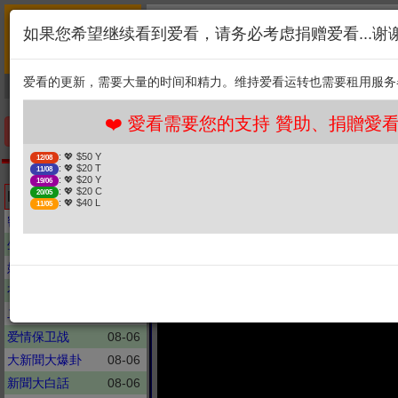
首页
简介
联系
❤️ 愛看需要您的支持 
如果您希望继续看到爱看，请务必考虑捐赠爱看...谢
新闻
综艺
剧集
: 💖 $50 Y
12/08
1. 选择金额
: 💖 $20 T
11/08
爱看的更新，需要大量的时间和精力。维持爱看运转也需要租用服务
捐贈幫助
: 💖 $20 Y
19/06
: 💖 $20 C
20/05
2. 点击捐赠
: 💖 $40 L
11/05
❤️ 愛看需要您的支持 贊助、捐贈愛看 分
手机优先版
: 💖 $50 Y
12/08
: 💖 $20 T
11/08
百家讲坛
: 💖 $20 Y
19/06
镌刻时光的文明见证者！不
: 💖 $20 C
Latest updates
20/05
: 💖 $40 L
11/05
录时代！ 博
密室大逃脱
08-06
生活这一刻
08-05
姊妹亮起來
08-05
有話好說
08-06
二分之一強
08-05
爱情保卫战
08-06
大新聞大爆卦
08-06
新聞大白話
08-06