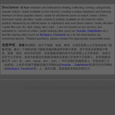
Disclaimer
:
AI Kan
websites are dedicated to finding, collecting, sorting, categorizing
popular videos / audio available on the Internet, creating a unique database and indexing
interface of these popular videos / audio for all Internet users to watch / listen. Unless
otherwise noted, all video / audio content is publicly available on the Internet: either
publicly released by its official owner or volunteers who love these videos / audio. All video
/ audio files (avi, flv, mp4, mpeg, divx, mp3 ...) are not hosted on our servers, but
uploaded to / stored on video / audio sharing sites (such as
Youtube
,
DailyMotion
etc.)
and file sharing sites (such as
MySpace
,
Facebook
etc.) by the third parties (as
mentioned above) . Related questions, please contact the appropriate responsible party.
免责声明
：
爱看
系列网站，致力于搜索、收集、整理、分类互联网上公开发布的热门视
频/音频，建立一个独特的热门视频/音频的数据库和索引界面，便于所有互联网用户查
找、观看、收听。除非另有说明，所有视频/音频内容均为互联网上公开发布的： 或者为
其官方公开发布，或者为热爱这些视频/音频的志愿者公开发布于互联网上。所有视频/音
频文件（avi，flv，mp4，mpeg，divx，mp3...）均不在我们的服务器上，而是由第三方
（如前述）上传至/存储于视频/音频共享网站(如
Youtube
，
DailyMotion
等)和文件共享网站
（如
MySpace
,
Facebook
等）上。相关问题，请直接联系相应的责任方。
Copyright © Lotus Pond Moonlight Software 2008 - 2026