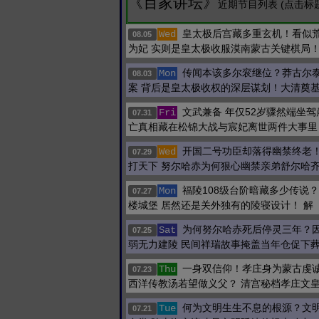
《百家讲坛》
近期节目列表 (点击标
皇太极后宫藏多重玄机！看似
Wed
08.05
为妃 实则是皇太极收服漠南蒙古关键棋局
传闻本该多尔衮继位？莽古尔
Mon
08.03
案 背后是皇太极收权的深层谋划！大清奠
文武兼备 年仅52岁骤然端坐
Fri
07.31
亡真相藏在松锦大战与宸妃离世两件大事里
开国二号功臣却落得幽禁终老
Wed
07.29
打天下 努尔哈赤为何狠心幽禁亲弟舒尔哈
福陵108级台阶暗藏多少传说
Mon
07.27
楼城堡 居然还是关外独有的陵寝设计！ 解
为何努尔哈赤死后停灵三年？
Sat
07.25
弱无力建陵 民间祥瑞故事掩盖当年仓促下
一身双信仰！孝庄身为蒙古虔诚
Thu
07.23
西洋传教汤若望做义父？ 清宫秘档孝庄文
何为文明生生不息的根源？文
Tue
07.21