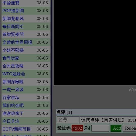
平論無雙
08-06
POP撞新闻
08-06
新闻龙卷风
08-06
每日新闻汇
08-06
黃智賢夜問
08-06
文茜的世界周报
08-06
小姐不熙娣
08-06
食尚玩家
08-05
全民星攻略
08-05
WTO姐妹会
08-05
新聞深喉嚨
08-05
一虎一席谈
08-06
Wat
百家讲坛
08-05
我们约会吧
08-06
谢谢你来了
08-05
今日关注
08-05
CCTV新闻节目
08-05