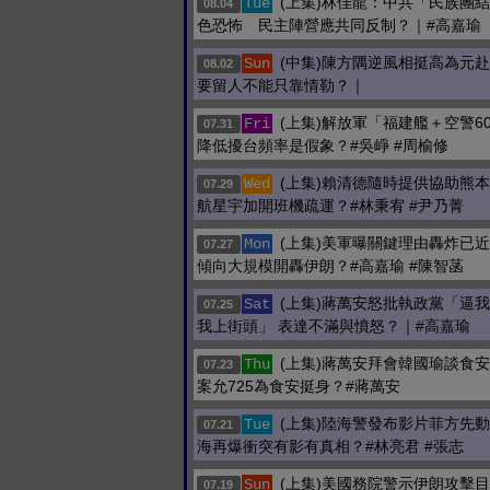
(上集)林佳龍：中共「民族團
Tue
08.04
色恐怖 民主陣營應共同反制？｜#高嘉瑜
(中集)陳方隅逆風相挺高為元赴
Sun
08.02
要留人不能只靠情勒？｜
(上集)解放軍「福建艦＋空警6
Fri
07.31
降低擾台頻率是假象？#吳崢 #周榆修
(上集)賴清德隨時提供協助熊
Wed
07.29
航星宇加開班機疏運？#林秉宥 #尹乃菁
(上集)美軍曝關鍵理由轟炸已
Mon
07.27
傾向大規模開轟伊朗？#高嘉瑜 #陳智菡
(上集)蔣萬安怒批執政黨「逼
Sat
07.25
我上街頭」 表達不滿與憤怒？｜#高嘉瑜
(上集)蔣萬安拜會韓國瑜談食
Thu
07.23
案允725為食安挺身？#蔣萬安
(上集)陸海警發布影片菲方先動
Tue
07.21
海再爆衝突有影有真相？#林亮君 #張志
(上集)美國務院警示伊朗攻擊
Sun
07.19