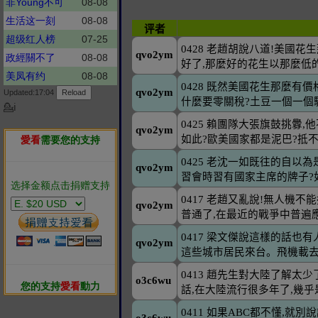
非Young不可
08-08
生活这一刻
08-08
超级红人榜
07-25
政經關不了
08-08
美凤有约
08-08
Updated:17:04
💁ℹ
愛看
需要您的支持
选择金额点击捐赠支持
您的支持
愛看
動力