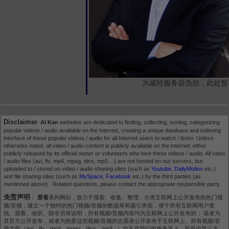
为减轻服务器负担，此处暂
Disclaimer
:
AI Kan
websites are dedicated to finding, collecting, sorting, categorizing
popular videos / audio available on the Internet, creating a unique database and indexing
interface of these popular videos / audio for all Internet users to watch / listen. Unless
otherwise noted, all video / audio content is publicly available on the Internet: either
publicly released by its official owner or volunteers who love these videos / audio. All video
/ audio files (avi, flv, mp4, mpeg, divx, mp3 ...) are not hosted on our servers, but
uploaded to / stored on video / audio sharing sites (such as
Youtube
,
DailyMotion
etc.)
and file sharing sites (such as
MySpace
,
Facebook
etc.) by the third parties (as
mentioned above) . Related questions, please contact the appropriate responsible party.
免责声明
：
爱看
系列网站，致力于搜索、收集、整理、分类互联网上公开发布的热门视
频/音频，建立一个独特的热门视频/音频的数据库和索引界面，便于所有互联网用户查
找、观看、收听。除非另有说明，所有视频/音频内容均为互联网上公开发布的： 或者为
其官方公开发布，或者为热爱这些视频/音频的志愿者公开发布于互联网上。所有视频/音
频文件（avi，flv，mp4，mpeg，divx，mp3...）均不在我们的服务器上，而是由第三方