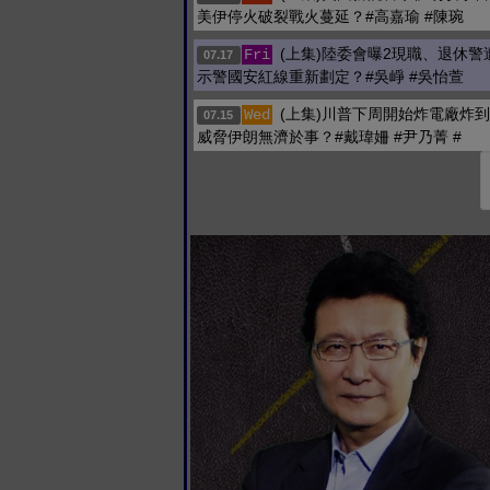
美伊停火破裂戰火蔓延？#高嘉瑜 #陳琬
(上集)陸委會曝2現職、退休
Fri
07.17
示警國安紅線重新劃定？#吳崢 #吳怡萱
(上集)川普下周開始炸電廠炸
Wed
07.15
威脅伊朗無濟於事？#戴瑋姍 #尹乃菁 #