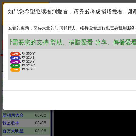
首页
简介
联系
❤️ 愛看需要您的支持 贊助、捐贈
如果您希望继续看到爱看，请务必考虑捐赠爱看...谢
新闻
综艺
剧集
: 💖 $50 Y
12/08
1. 选择金额
: 💖 $20 T
11/08
爱看的更新，需要大量的时间和精力。维持爱看运转也需要租用服务
捐贈幫助
: 💖 $20 Y
19/06
: 💖 $20 C
20/05
2. 点击捐赠
: 💖 $40 L
11/05
❤️ 愛看需要您的支持 贊助、捐贈愛看 分享、傳播
手机优先版
: 💖 $50 Y
12/08
: 💖 $20 T
11/08
少康战情室
: 💖 $20 Y
19/06
(上集)陸官媒中國海警
: 💖 $20 C
Latest updates
20/05
: 💖 $40 L
11/05
張延廷
康熙来了
08-08
综艺大集合
08-08
法治在线
08-08
防务新观察
08-08
非常完美
08-08
新相亲大会
08-08
我是歌手
08-08
百万大明星
08-08