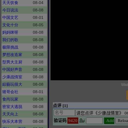
天天饮食
08-04
今日说法
08-08
中国文艺
08-01
文化十分
08-05
妈妈咪呀
08-08
我们的歌
08-08
极限挑战
08-08
梦想改造家
08-08
型男大主厨
08-08
中国好声音
08-08
少康战情室
08-08
綜藝玩很大
08-08
Wat
猪哥会社
08-01
食尚玩家
08-08
密室大逃脱
08-08
天天向上
08-08
快乐大本营
08-08