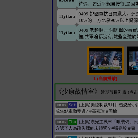
1 (当前播放)
《少康战情室》
近期节目列表 (点
(上集)美陸制裁9月川習恐給小議
Sat
08.08
成焦點牽動雙邊? #高嘉瑜 #周榆
(上集)漢光主戰車「噴裝備」
Thu
08.06
方認了人為疏失螺絲未鎖緊？#張嘉玲 #蘭