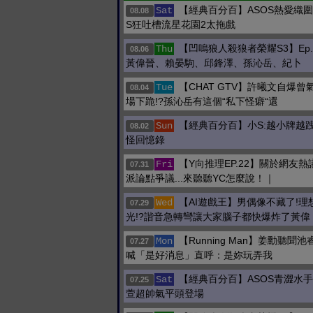
【經典百分百】ASOS熱愛織圍
Sat
08.08
S狂吐槽流星花園2太拖戲
【凹嗚狼人殺狼者榮耀S3】Ep.
Thu
08.06
黃偉晉、賴晏駒、邱鋒澤、孫沁岳、紀卜
【CHAT GTV】許曦文自爆曾
Tue
08.04
場下跪!?孫沁岳有這個“私下怪癖“還
【經典百分百】小S:越小牌越跩
Sun
08.02
怪回憶錄
【Y向推理EP.22】關於網友
Fri
07.31
派論點爭議...來聽聽YC怎麼說！｜
【AI遊戲王】男偶像不藏了!理
Wed
07.29
光!?諧音急轉彎讓大家腦子都快爆炸了黃偉
【Running Man】姜勳聽聞
Mon
07.27
喊「是好消息」直呼：是妳玩弄我
【經典百分百】ASOS青澀水手
Sat
07.25
萱超帥氣平頭登場