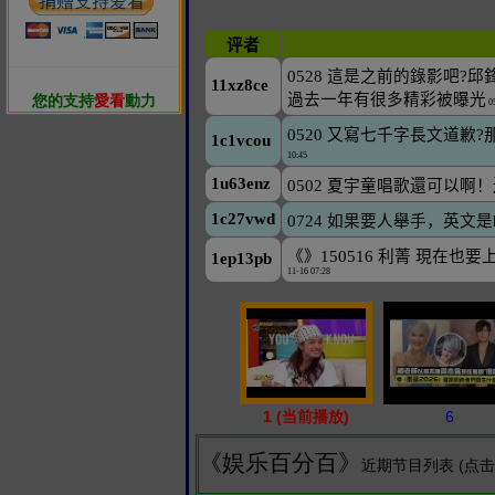
您的支持
愛看
動力
1 (当前播放)
6
《娱乐百分百》
近期节目列表 (点