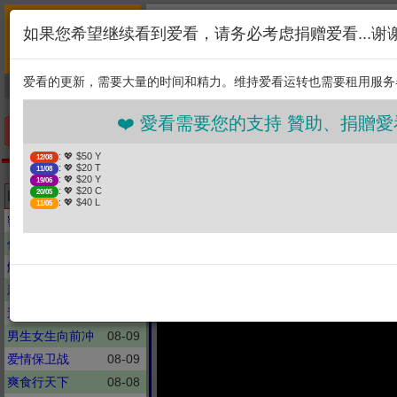
首页
简介
联系
❤️ 愛看需要您的支持 贊
如果您希望继续看到爱看，请务必考虑捐赠爱看...谢
新闻
综艺
剧集
: 💖 $50 Y
12/08
1. 选择金额
: 💖 $20 T
11/08
爱看的更新，需要大量的时间和精力。维持爱看运转也需要租用服务
捐贈幫助
: 💖 $20 Y
19/06
: 💖 $20 C
20/05
2. 点击捐赠
: 💖 $40 L
11/05
❤️ 愛看需要您的支持 贊助、捐贈愛看 分
手机优先版
: 💖 $50 Y
12/08
: 💖 $20 T
11/08
娱乐百分百
: 💖 $20 Y
19/06
【CHAT GTV】初
: 💖 $20 C
Latest updates
20/05
: 💖 $40 L
11/05
沉寂狀態嚇壞！？feat.黃
密室大逃脱
08-09
你好, 星期六
08-07
解码陈文茜
08-08
新聞大白話
08-09
週末大爆卦
08-09
男生女生向前冲
08-09
爱情保卫战
08-09
爽食行天下
08-08