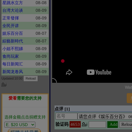
星跳水立方
08-08
台湾大论谈
08-09
正常發揮
08-09
全民开讲
08-09
娱乐百分百
08-07
綜藝新時代
08-07
小姐不熙娣
08-09
食尚玩家
08-09
每日新闻汇
08-09
新闻龙卷风
08-09
Updated:10:00
💁ℹ
Wat
愛看
需要您的支持
选择金额点击捐赠支持