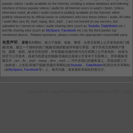
popular videos / audio available on the Internet, creating a unique database and indexing
interface of these popular videos / audio for all Internet users to watch / listen. Unless
otherwise noted, all video / audio content is publicly available on the Internet: either
publicly released by its official owner or volunteers who love these videos / audio. All video
/ audio files (avi, flv, mp4, mpeg, divx, mp3 ...) are not hosted on our servers, but
uploaded to / stored on video / audio sharing sites (such as
Youtube
,
DailyMotion
etc.)
and file sharing sites (such as
MySpace
,
Facebook
etc.) by the third parties (as
mentioned above) . Related questions, please contact the appropriate responsible party.
免责声明
：
爱看
系列网站，致力于搜索、收集、整理、分类互联网上公开发布的热门视
频/音频，建立一个独特的热门视频/音频的数据库和索引界面，便于所有互联网用户查
找、观看、收听。除非另有说明，所有视频/音频内容均为互联网上公开发布的： 或者为
其官方公开发布，或者为热爱这些视频/音频的志愿者公开发布于互联网上。所有视频/音
频文件（avi，flv，mp4，mpeg，divx，mp3...）均不在我们的服务器上，而是由第三方
（如前述）上传至/存储于视频/音频共享网站(如
Youtube
，
DailyMotion
等)和文件共享网站
（如
MySpace
,
Facebook
等）上。相关问题，请直接联系相应的责任方。
Copyright © Lotus Pond Moonlight Software 2008 - 2026