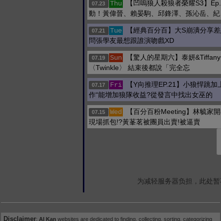
【凹嗚狼人殺狼者榮耀S3】Ep
Thu
07.23
動！黃偉晉、賴晏駒、邱鋒澤、孫沁岳、紀
【經典百分百】大S崩潰分享差
Tue
07.21
問張學友最想跟誰演吻戲XD
【驚人的星期六】泰妍&Tiffan
Sun
07.19
〈Twinkle〉 結束後都說「完全忘
【Y向推理EP.21】小狼悍跳加
Fri
07.17
作“能增加狼隊收益?從發言中找出女巫的
【百分百粉Meeting】林毓家
Wed
07.15
現場抓包!?黃莑茗被團員出賣!被逼賣
为减轻服务器负担，此处暂
Disclaimer
:
AI Kan
websites are dedicated to finding, collecting, sorting, categorizing