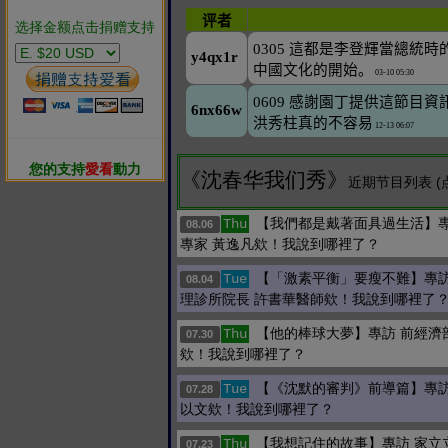
选择金额点击捐赠支持
您的支持
愛看
動力
《沈春华我们秀》
近期节目列表 (
【我們都是戴著面具過生活】專
Thu
08.06
專家 黃逸凡欸！我說到哪裡了？
【「激素平衡」要瘦不難】專訪
Tue
08.04
理診所院長 許書華醫師欸！我說到哪裡了
【他的棒球大夢】專訪 前經濟
Thu
07.30
欸！我說到哪裡了？
【《沈默的審判》前導篇】專訪
Tue
07.28
以文欸！我說到哪裡了？
【我想記住的故事】專訪 家立
Thu
07.23