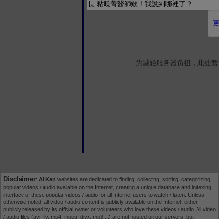
長 粘曉菁醫師欸！我說到哪裡了？
更
为减轻服务器负担，此处暂
Disclaimer
:
AI Kan
websites are dedicated to finding, collecting, sorting, categorizing
popular videos / audio available on the Internet, creating a unique database and indexing
interface of these popular videos / audio for all Internet users to watch / listen. Unless
otherwise noted, all video / audio content is publicly available on the Internet: either
publicly released by its official owner or volunteers who love these videos / audio. All video
/ audio files (avi, flv, mp4, mpeg, divx, mp3 ...) are not hosted on our servers, but