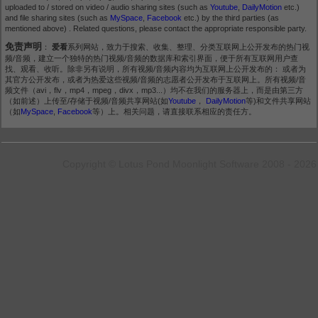
uploaded to / stored on video / audio sharing sites (such as
Youtube
,
DailyMotion
etc.)
and file sharing sites (such as
MySpace
,
Facebook
etc.) by the third parties (as
mentioned above) . Related questions, please contact the appropriate responsible party.
免责声明
：
爱看
系列网站，致力于搜索、收集、整理、分类互联网上公开发布的热门视
频/音频，建立一个独特的热门视频/音频的数据库和索引界面，便于所有互联网用户查
找、观看、收听。除非另有说明，所有视频/音频内容均为互联网上公开发布的： 或者为
其官方公开发布，或者为热爱这些视频/音频的志愿者公开发布于互联网上。所有视频/音
频文件（avi，flv，mp4，mpeg，divx，mp3...）均不在我们的服务器上，而是由第三方
（如前述）上传至/存储于视频/音频共享网站(如
Youtube
，
DailyMotion
等)和文件共享网站
（如
MySpace
,
Facebook
等）上。相关问题，请直接联系相应的责任方。
Copyright © Lotus Pond Moonlight Software 2008 - 2026