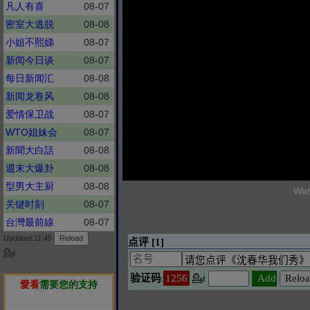
凡人有喜
08-07
密室大逃脱
08-08
小姐不熙娣
08-07
新闻今日谈
08-07
每日新闻汇
08-08
新闻龙卷风
08-08
爱情保卫战
08-07
WTO姐妹会
08-07
新聞大白話
08-08
週末大爆卦
08-08
型男大主厨
08-08
Wat
关键时刻
08-07
台灣最前線
08-07
Updated:11:45
💁ℹ
愛看
需要您的支持