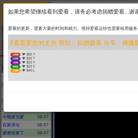
首页
简介
联系
❤️ 愛看需要您的支持 贊助、
如果您希望继续看到爱看，请务必考虑捐赠爱看...谢
新闻
综艺
剧集
: 💖 $50 Y
12/08
1. 选择金额
: 💖 $20 T
11/08
爱看的更新，需要大量的时间和精力。维持爱看运转也需要租用服务
捐贈幫助
: 💖 $20 Y
19/06
: 💖 $20 C
20/05
2. 点击捐赠
: 💖 $40 L
11/05
❤️ 愛看需要您的支持 贊助、捐贈愛看 分享、
手机优先版
: 💖 $50 Y
12/08
: 💖 $20 T
11/08
沈春华我们秀
: 💖 $20 Y
19/06
【輔助宣告？婚育脫鉤
: 💖 $20 C
Latest updates
20/05
: 💖 $40 L
11/05
男生女生向前冲
08-08
新聞深喉嚨
08-08
亮友問答
08-08
生活大爆笑
08-08
玩美的人類
08-07
今晚谁当家
08-07
百家讲坛
08-07
谢谢你来了
08-07