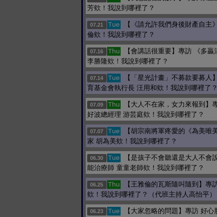
芳欸！我說到哪裡了？
【《請允許我們身後財產自主》
Tue
07.21
倫欸！我說到哪裡了？
【會講話很重要】專訪 《多贏
Thu
07.16
李勝隆欸！我說到哪裡了？
【「星光計畫」不募款要募人】
Tue
07.14
育基金會執行長 汪用和欸！我說到哪裡了
【大人不在家，女力來報到】專
Thu
07.09
好波總經理 游芸庭欸！我說到哪裡了？
【胡宗南將軍疼愛的《為美唯美
Tue
07.07
家 胡為美欸！我說到哪裡了？
【是孩子不會聽還是大人不會說
Tue
06.30
能治療師 童童老師欸！我說到哪裡了？
【王雅倫的瓦斯隨叫隨到】專訪
Thu
06.25
欸！我說到哪裡了？（代班主持人高怡平）
【大家忽略的問題】專訪 好心
Tue
06.23