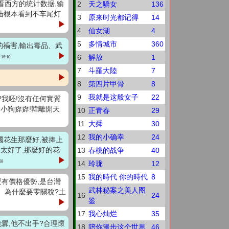
看看西方的统计数据,输
2
天之驕女
136
陆根本看到不车尾灯
3
原来时光都记得
14
▶
4
仙女湖
4
5
多情城市
360
界的禍害,輸出毒品、武
▶
6
解放
1
 16:10
7
斗羅大陸
7
▶
8
第四片甲骨
8
9
我就是这般女子
22
席?我呸!沒有任何實質
是小狗孬孬!韓離開天
10
正青春
29
11
大舜
30
12
我的小确幸
24
美國花生那麼好,被捧上
農太好了,那麼好的花
13
春桃的战争
40
▶
58
14
玲珑
12
15
我的時代 你的時代
8
麼有價格優勢,是台灣
武林秘案之美人图
啊。為什麼要零關稅?土
16
24
鉴
▶
17
我心灿烂
35
挑釁,他不出手?合理懷
18
陪你漫步这个世界
46