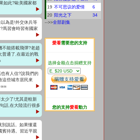
結果如此?歐美國家都
19
不可思议的爱情
6
▶
20
阳光之下
34
自以為是!外交休兵等
-->>
全部剧集
美?馬習會時習有國家
▶
愛看
需要您的支持
人機不能搭載飛彈?老趙
太普通了,在最近的戰
▶
8
选择金额点击捐赠支持
話也有人信?說我們的
放這些城市居民來
▶
 08:56
解太少了!尤其是較新
這句話,在大陸流行很多
您的支持
愛看
動力
▶
懂,就別說話。如果懂還
國賓待遇。習近平親
▶