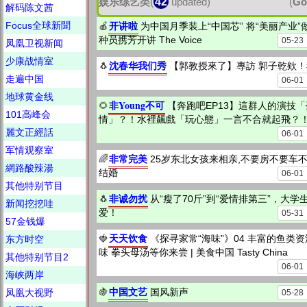
娱乐综艺类
(
42
updated)
(
Go
解码陈文茜
开讲啦
Focus全球新聞
🍎
为中国月季装上“中国芯” 将“美丽产业”做
种员携芳开讲 The Voice
05-23
凤凰卫视新闻
少康战情室
沈春华我们秀
🐧
【郭教授來了】專訪 郭子乾欸
走遍中国
06-01
地球黄金线
非Young不可
🌻
【奔跑吧EP13】這群人的演技
101高峰会
情」？！水裡飆戲「玩心態」一言不合就起飛？
麗文正經話
06-01
军情观察室
非常完美
🌈
25岁东北女孩来相亲,不要房不要车
網路酸辣湯
结婚
06-01
其他特别节目
非诚勿扰
🐧
从“瘦了70斤”到“爱情排第三”，大
新闻挖挖哇
爱！
05-31
57金钱爆
天天饮食
🍓
《探寻家常“海味”》04 丰富的鱼类
东方时空
味 拳头母汤等你来尝 | 美食中国 Tasty China
其他特别节目2
06-01
海峡两岸
中国文艺
🍇
国风新声
凤凰大视野
05-28