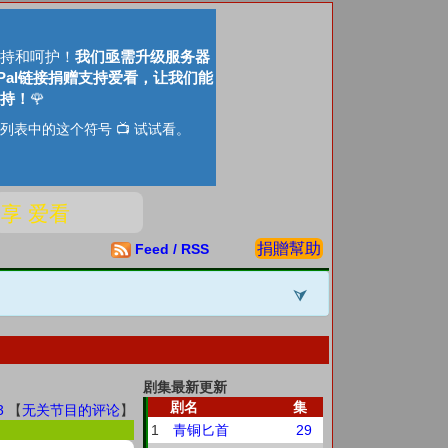
持和呵护！
我们亟需升级服务器
Pal链接捐赠支持爱看，让我们能
持！
🌹
列表中的这个符号 📺 试试看。
分享 爱看
捐贈幫助
Feed / RSS
剧集最新更新
剧名
集
3
【
无关节目的评论
】
1
青铜匕首
29