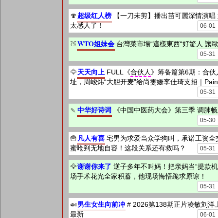
超级红人榜
🍄
【一刀未剪】播出苗可麗深情演唱 
太感人了！
06-01
WTO姐妹会
🍑
台灣菜市場“這樣東西“好驚人 讓
05-31
天天向上
🦅
FULL《
合伙人
》筹备篇第6期：合伙
址，周峻炜“大胆开麦”给尚雯婕李佳琦支招｜Paint th
05-31
中华好诗词
🍡
《中国中医药大会》第三季 调肺畅
05-30
凡人有喜
🍟
宅男为求爱当众学狗叫，承诺工资全
蜜呛到无地自容！这段关系还有救吗？
05-31
谢谢你来了
🦅
逆子多年不叫妈！把亲妈当“提款机
场手术花光全家积蓄，他现场悔悟跪求原谅！
05-31
男生女生向前冲
🍛
# 2026第138期正片凌敏刘洋
最新
06-01