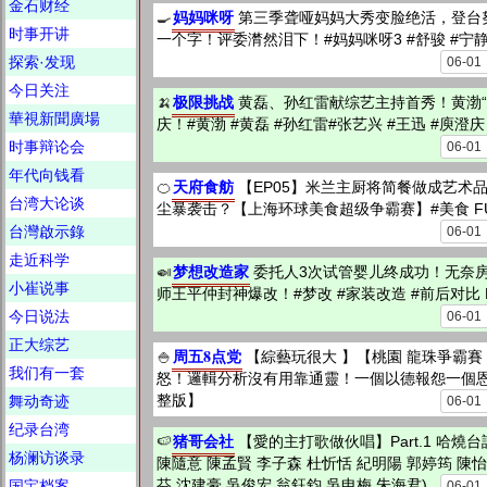
金石财经
妈妈咪呀
🍳
第三季聋哑妈妈大秀变脸绝活，登台
时事开讲
一个字！评委潸然泪下！#妈妈咪呀3 #舒骏 #宁静 
探索·发现
06-01
今日关注
极限挑战
🍌
黄磊、孙红雷献综艺主持首秀！黄渤“
華視新聞廣場
庆！#黄渤 #黄磊 #孙红雷#张艺兴 #王迅 #庾澄庆 
时事辩论会
06-01
年代向钱看
天府食舫
🍊
【EP05】米兰主厨将简餐做成艺术
台湾大论谈
尘暴袭击？【上海环球美食超级争霸赛】#美食 FU
台灣啟示錄
06-01
走近科学
梦想改造家
🍛
委托人3次试管婴儿终成功！无奈房
小崔说事
师王平仲封神爆改！#梦改 #家装改造 #前后对比 F
今日说法
06-01
正大综艺
周五8点党
🍚
【綜藝玩很大 】【桃園 龍珠爭霸賽
我们有一套
怒！邏輯分析沒有用靠通靈！一個以德報怨一個恩
整版】
舞动奇迹
06-01
纪录台湾
猪哥会社
🍉
【愛的主打歌做伙唱】Part.1 哈燒台
杨澜访谈录
陳隨意 陳孟賢 李子森 杜忻恬 紀明陽 郭婷筠 陳怡
芬 沈建豪 吳俊宏 翁鈺鈞 吳申梅 朱海君)
国宝档案
06-01