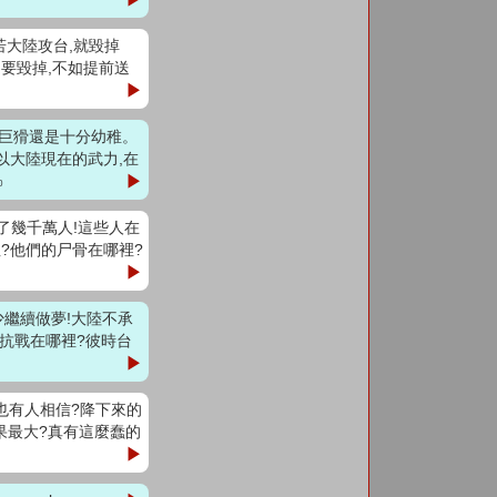
,若大陸攻台,就毀掉
是要毀掉,不如提前送
▶
奸巨猾還是十分幼稚。
以大陸現在的武力,在
▶
0
國死了幾千萬人!這些人在
?他們的尸骨在哪裡?
▶
少繼續做夢!大陸不承
時抗戰在哪裡?彼時台
▶
術也有人相信?降下來的
果最大?真有這麼蠢的
▶