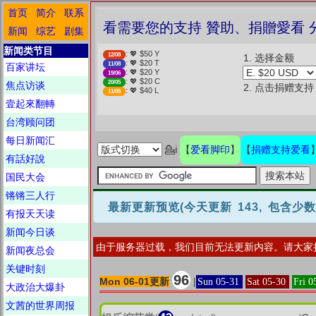
首页
简介
联系
❤️ 愛看需要您的支持 贊助、
新闻
综艺
剧集
新闻类节目
: 💖 $50 Y
12/08
1. 选择金额
: 💖 $20 T
11/08
百家讲坛
: 💖 $20 Y
19/06
: 💖 $20 C
20/05
焦点访谈
2. 点击捐赠支持
: 💖 $40 L
11/05
壹起來翻轉
台湾顾问团
每日新闻汇
爱看脚印
捐赠支持爱看
💁ℹ
【
】
【
有話好說
国民大会
锵锵三人行
最新更新预览
(今天更新 143, 包含少
有报天天读
新闻今日谈
由于服务器过载，我们目前无法更新内容。请大家
新闻夜总会
关键时刻
96
Mon 06-01更新
|
Sun 05-31
Sat 05-30
Fri 0
大政治大爆卦
文茜的世界周报