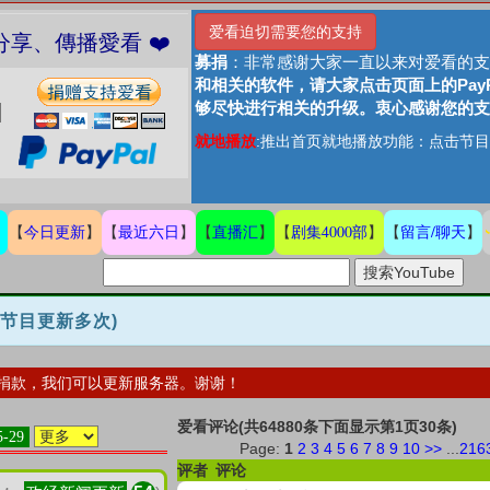
爱看迫切需要您的支持
捐贈愛看 分享、傳播愛看 ❤️
募捐
：非常感谢大家一直以来对爱看的支
和相关的软件，请大家点击页面上的Pay
够尽快进行相关的升级。衷心感谢您的支
就地播放
:推出首页就地播放功能：点击节目
今日更新
最近六日
直播汇
剧集4000部
留言/聊天
】
【
】
【
】
【
】
【
】
【
】
数节目更新多次)
捐款，我们可以更新服务器。谢谢！
爱看评论(共64880条下面显示第1页30条)
5-29
Page:
1
2
3
4
5
6
7
8
9
10
>>
...
216
评者
评论