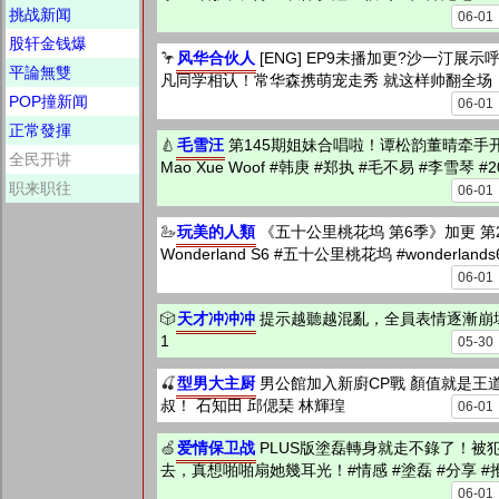
挑战新闻
06-01
股轩金钱爆
风华合伙人
🦩
[ENG] EP9未播加更?沙一汀展
平論無雙
凡同学相认！常华森携萌宠走秀 就这样帅翻全场！ 
POP撞新闻
06-01
正常發揮
毛雪汪
🍐
第145期姐妹合唱啦！谭松韵董晴牵手
全民开讲
Mao Xue Woof #韩庚 #郑执 #毛不易 #李雪琴 #2
职来职往
06-01
玩美的人類
🦢
《五十公里桃花坞 第6季》加更 
Wonderland S6 #五十公里桃花坞 #wonderlan
06-01
天才冲冲冲
🎲
提示越聽越混亂，全員表情逐漸崩壞！聯
1
05-30
型男大主厨
🍒
男公館加入新廚CP戰 顏值就是王
叔！ 石知田 邱偲琹 林輝瑝
06-01
爱情保卫战
🍏
PLUS版塗磊轉身就走不錄了！被
去，真想啪啪扇她幾耳光！#情感 #塗磊 #分享 #
06-01