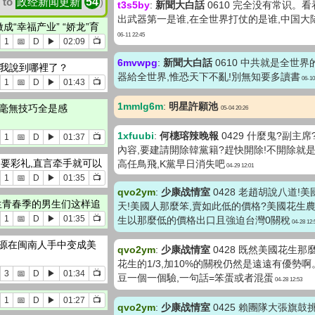
 to
政经新闻更新
54
)
t3s5by
:
新聞大白話
0610 完全没有常识。
出武器第一是谁,在全世界打仗的是谁,中国大
成“幸福产业” “娇龙”育
06-11 22:45
1
📅
D
▶
02:09
📺
6mvwpg
:
新聞大白話
0610 中共就是全世
！我說到哪裡了？
器給全世界,惟恐天下不亂!別無知要多讀書
06-10
1
📅
D
▶
01:43
📺
1mmlg6m
:
明星許願池
「毫無技巧全是感
05-04 20:26
！
1xfuubi
:
何橞瑢辣晚報
0429 什麼鬼?副主
1
📅
D
▶
01:37
📺
內容,要建請開除韓黨籍?趕快開除!不開除就
不要彩礼,直言牵手就可以
高任鳥飛,K黨早日消失吧
04-29 12:01
1
📅
D
▶
01:35
📺
qvo2ym
:
少康战情室
0428 老趙胡說八道!
学生青春季的男生们这样追
天!美國人那麼笨,賣如此低的價格?美國花生
1
📅
D
▶
01:35
📺
生以那麼低的價格出口且強迫台灣0關稅
04-28 12:
资源在闽南人手中变成美
qvo2ym
:
少康战情室
0428 既然美國花生那
花生的1/3,加10%的關稅仍然是遠遠有優勢
3
📅
D
▶
01:34
📺
豆一個一個驗,一句話=笨蛋或者混蛋
04-28 12:53
1
📅
D
▶
01:27
📺
qvo2ym
:
少康战情室
0425 賴團隊大張旗鼓