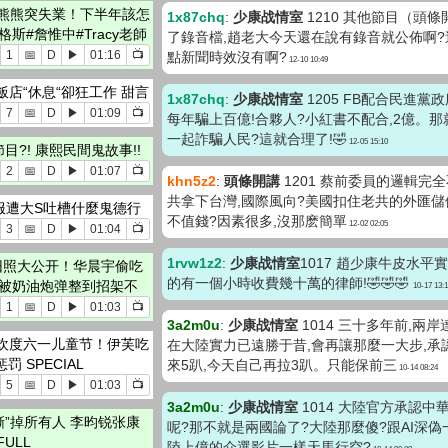
？熊熊突失業！下半年該怎
1x87chq
:
少康战情室
1210 其他節目（頭
格斯#詹惟中#Tracy老師
了錄音檔,趙老大今天還在說有錄音就公佈啊?
1
📅
D
▶
01:16
📺
點新聞時效沒有啊?
12-10 10:49
店“休息“卻狂工作 甜言
1x87chq
:
少康战情室
1205 FB配合民進黨
7
📅
D
▶
01:09
📺
每年騙上百億!合夥人?小紅書不配合,2億。那
一起詐騙人民?這就合理了!🤣
12-05 15:10
目?! 康熙民間鬼故事!!
2
📅
D
▶
01:07
📺
khn5z2
:
頭條開講
1201 蔡前委員的邏輯完
共拿下台灣,國際風向?美國扣住老共的外匯儲
袍服遭大S吐槽什麼鬼德行
不值錢?因素很多,沒那麽簡單
12-02 02:05
3
📅
D
▶
01:04
📺
1rvw1z2
:
少康战情室
1017 趙少康牛皮水平
旧照大公开！华晨宇偷吃
的有一個小時收費幾十萬的律師!🤣🤣🤣
彤被奶油炮弹整到招架不
10-17 13:
1
📅
D
▶
01:03
📺
3a2m0u
:
少康战情室
1014 三十多年前,兩
欢度六一儿童节！伊芙吃
在大陸實力已遠勝于昔,會再讓那麼一大步,承
 SPECIAL
來5趴,今天自己再拉3趴。只能保前三
10-14 08:24
5
📅
D
▶
01:03
📺
3a2m0u
:
少康战情室
1014 大陸官方承認中
撕”掉所有人 李昀锐张康
呢?那不就是兩國論了?大陸那麼傻?跟AI深
ULL
陸上億的介選影片一樣天馬行空?