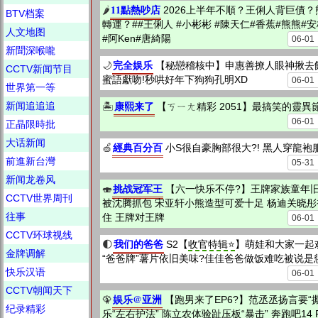
11點熱吵店
🌶
2026上半年不順？王俐人背巨債
BTV档案
轉運？##王俐人 #小彬彬 #陳天仁#香蕉#熊熊#安
人文地图
#阿Ken#唐綺陽
06-01
新聞深喉嚨
完全娱乐
🌙
【秘戀稽核中】申惠善撩人眼神揪去飯
CCTV新闻节目
蜜語獻吻!秒哄好年下狗狗孔明XD
06-01
世界第一等
康熙来了
新闻追追追
🏝️
【ㄎㄧㄤ精彩 2051】最搞笑的靈異節
06-01
正晶限時批
大话新闻
經典百分百
🍏
小S很自豪胸部很大?! 黑人穿龍
前進新台灣
05-31
新闻龙卷风
挑战冠军王
🍣
【六一快乐不停?】王牌家族童年
CCTV世界周刊
被沈腾抓包 宋亚轩小熊造型可爱十足 杨迪关晓
往事
住 王牌对王牌
06-01
CCTV环球视线
我们的爸爸
🌓
S2【
收官特辑⭐️
】萌娃和大家一起
金牌调解
“爸爸牌”薯片依旧美味?佳佳爸爸做饭难吃被说是惩罚
快乐汉语
06-01
CCTV朝闻天下
娱乐@亚洲
🦚
【跑男来了EP6?】范丞丞扬言要“
纪录精彩
乐“左右护法” 陈立农体验趾压板“暴击” 奔跑吧14 F