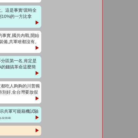
大。這是事實!當時全
到10%的一方比拿
▶
單的事實,國共內戰,開始
裝備,共軍啥都沒有,
▶
不分區第一名,肯定是
IA的錢搞革命這麼簡
▶
盟友都吃人夠夠的川普獨
特別好,全台灣要放假
▶
報顯示共軍可能藉機試驗
▶
1-02 00:48
▶