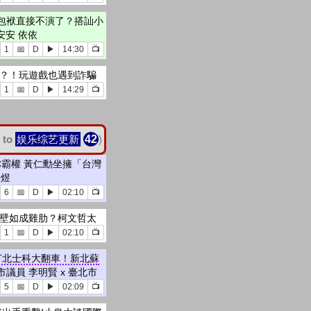
包袱直接不演了？搭訕小
安安 依依
1
📅
D
▶
14:30
📺
蹤？！玩遊戲也遇到詐騙
1
📅
D
▶
14:29
📺
 to
娱乐综艺更新
42
)
C霸權 黃仁勳坐擁「台灣
勤煜
6
📅
D
▶
02:10
📺
蔡壁如成雞肋？柯文哲太
1
📅
D
▶
02:10
📺
打北士科大翻車！新北蘇
市議員 李明賢 x 臺北市
5
📅
D
▶
02:09
📺