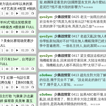
疑,賴團隊是蓄意的!說國際盟友支持,為什麼
努力说出40年以来的第
是泥巴?抵不過大陸的影響力?
04-25 09:55
#才艺表演 #程雷 #辣妈
1
📅
D
▶
01:20
📺
qvo2ym
:
少康战情室
0425 老沈一如既往的
於沒有外交?馬英九有沒有出訪?有沒有過境
羊叫式”唱法笑喷庾澄
主席的牌子?如果沒有,馬英九自己放?
#林俊杰 #蔡依林 FULL
04-25 09:48
1
📅
D
▶
01:20
📺
qvo2ym
:
少康战情室
0417 老趙又亂說!無
品？美食比赛现场突遭沙
你學點新知識好不好?現在無人機載飛彈已經
LL
爭中普遍應用。一個名主持人,如此寡聞
04-17 09:2
1
📅
D
▶
01:20
📺
qvo2ym
:
少康战情室
0417 梁文傑說這樣的
子只有13m²，台湾设计
飛機載客過去,回來就得空著回來,大陸沒有開
ULL
台。飛機載去的人都不再回台灣?太弱了🤣
04-17
1
📅
D
▶
01:19
📺
o3c6wu
:
少康战情室
0413 趙先生對大陸了
 下】紅隊一句話引眾
的信息,幾乎完全不了解。“說走就走的旅行”
將仇報！【第603集完
年了,幾乎是人人皆知。
04-13 23:27
1
📅
D
▶
01:19
📺
o3c6wu
:
少康战情室
0411 如果ABC都不
語主打歌 ?(康康 許志豪
亂說,就是壞透了。鄭主席非大陸之國賓,沒有
婷 蘇宥蓉 吳美琳 蕭玉
自接待,是因為兩岸關係的特殊性。
04-11 11:34
1
📅
D
▶
01:19
📺