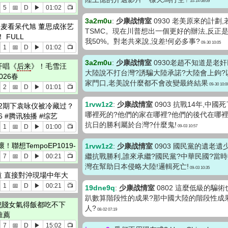
10-14 08:09
5
📅
D
▶
01:02
📺
3a2m0u
:
少康战情室
0930 老美原來的計劃
示呼麦看呆代旭 董思成张艺
TSMC。現在川普想出一個更好的辦法,反正
FULL
我50%。對老共來說,沒差!何必多事?
09-30 10:05
1
📅
D
▶
01:02
📺
3a2m0u
:
少康战情室
0930老趙不知道是老
开唱《
后来
》！毛雪汪
大陸說不打台灣?誘騙大陸承諾?大陸會上鉤?
026春
家門口,老美說什麼都不會改變最終結果
09-30 10:0
2
📅
D
▶
01:01
📺
1rvw1z2
:
少康战情室
0903 抗戰14年,中
第2期下袁咏仪被冷藏过？
哪裡死的?他們的家在哪裡?他們的後代在哪裡
ds6 #腾讯独播 #综艺
抗日的勝利屬於台灣?什麼鬼!
1
📅
D
▶
01:00
📺
09-03 10:57
想TempoEP1019-
1rvw1z2
:
少康战情室
0903 國民黨的遺老遺
繼抗戰勝利,誰來承繼?國民黨?中華民國?當
7
📅
D
▶
00:21
📺
灣在幫助日本侵略大陸!邏輯死亡!
09-03 10:35
道 直接對沖現場中年大
1
📅
D
▶
00:21
📺
19dne9q
:
少康战情室
0802 這麼低級的騙
趴數算階段性的成果?那中國大陸的階段性成
犯賤女氣得飯都吃不下
人?
08-02 07:19
推薦
7
📅
D
▶
15:02
📺