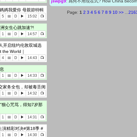
jswpg9
: 爲何不用現在式? How China become
媽媽我愛你 母親節特輯
Page:
1
2
3
4
5
6
7
8
9
10
>>
...
216
5
📅
D
▶
15:02
📺
歐洲女生心跳加速?!
1
📅
D
▶
14:57
📺
人开启纽约伦敦双城选
e World｜
4
📅
D
▶
14:43
📺
息
1
📅
D
▶
14:33
📺
交家务全包，却被毒舌闺
1
📅
D
▶
14:32
📺
”狠心咒骂，得知7岁那
1
📅
D
▶
14:31
📺
上演精彩对决#第18季 #
1
📅
D
▶
14:30
📺