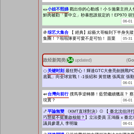
小姐不熙娣
🌯
戳出你的心動感！小Ｓ拋棄主持人
鮮肉被勸「要中立」秒暴怒誰規定的！EP970 胡
06-01
综艺大集合
🍇
【 經典】綜藝大哥輸到下半身失
集團！？啦啦隊要可愛不是可怕！ 苗栗
05-31
政经新闻类
(
54
updated)
(
Go
关键时刻
🍊
最狂野心！輝達GTC大會亮劍挑戰P
底氣」向全球宣戰！-1張炤和 黃世聰 張禹宣 張
06-01
台灣向前行
🍛
撲馬爭逆轉勝！藍營繼續獵巫？ 
現實？
06-01
平論無雙
🍤
《
KMT直球對決
》⚾ 【
臺北沈伯洋
巧慧挺不挺重啟核能？
】立法委員 王鴻薇 x 臺北
議員參選人 李明璇
06-01