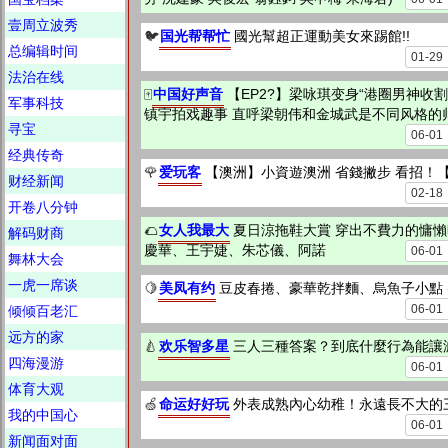
壹周立波秀
国光帮帮忙
🐦
國光幫超正運動美女來踢館!!
总编辑时间
01-29
法治在线
中国好声音
🀄
【EP2?】梁咏琪变身“港圈男神收
军事科技
镇宇拍戏趣事 直呼梁朝伟和金城武是不同风格的帅！
寻宝
06-01
经典传奇
爱玩客
🌹
【澳洲】小資遊澳洲 省錢撇步 看招！【
财经新闻
02-18
开卷八分钟
女人我最大
🌮
夏日涼拖鞋大賞 穿出不費力的慵懶時尚
解码财商
慶華、王宇婕、朱芯儀、阿諾
06-01
舞林大会
一虎一席谈
美凤有约
🍋
豆皮春捲、豪華乾拌麵、烏魚子小點 ( 
06-01
倾倾百老汇
远方的家
欢乐智多星
🍐
三人三種答案？到底什麼行為能讓減
四海漫游
06-01
体育大观
命运好好玩
🍏
外表成熟內心幼稚！永遠長不大的
我的中国心
06-01
新闻面对面