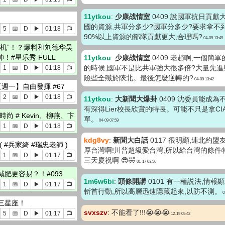
11ytkou
:
少康战情室
0409 說國軍抗日貢獻
國的資源,共軍分多少?國軍分多少?要求拿不
5
📅
D
▶
01:18
📺
90%以上資源的部隊貢獻更大,合理嗎?
04-09 13:49
割机”！？爆料和刘德华吴
#星乐秀 FULL
11ytkou
:
少康战情室
0409 老趙啊,一個簡
的時候,國軍不是比共軍強大很多倍?大量先進
1
📅
D
▶
01:18
📺
險些全殲於陝北。最後怎麼逆轉的?
04-09 13:42
週一】自由發揮 #67
2
📅
D
▶
01:18
📺
11ytkou
:
大新聞大爆卦
0409 沈委員能成為
有深得Lier校長欣賞的特長。可能不只是拿C
 # Kevin、柳燕、卞
單。
04-09 07:59
1
📅
D
▶
01:18
📺
kdg8vy
:
新聞大白話
0117 很明顯,連北約
#兵家綺 #瑞忠老師 )
厚台灣啊!川普超級愛台灣,所以給台灣的條件
1
📅
D
▶
01:17
📺
三天慶祝啊 😎🤣
01-17 03:56
肥更容易？！#093
1m6w6bi
:
頭條開講
0101 有一種説法,情
1
📅
D
▶
01:17
📺
斬首行動,所以高層迅速隱藏起來,以防不測。
0
三星座！
svxszv
: 不能看了!!!😭😭😭
5
📅
D
▶
01:17
📺
12-19 05:42